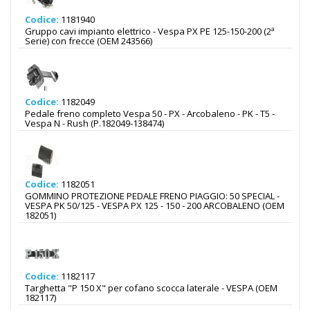
Codice:
1181940
Gruppo cavi impianto elettrico - Vespa PX PE 125-150-200 (2ª
Serie) con frecce (OEM 243566)
Codice:
1182049
Pedale freno completo Vespa 50 - PX - Arcobaleno - PK - T5 -
Vespa N - Rush (P.182049-138474)
Codice:
1182051
GOMMINO PROTEZIONE PEDALE FRENO PIAGGIO: 50 SPECIAL -
VESPA PK 50/125 - VESPA PX 125 - 150 - 200 ARCOBALENO (OEM
182051)
Codice:
1182117
Targhetta "P 150 X" per cofano scocca laterale - VESPA (OEM
182117)