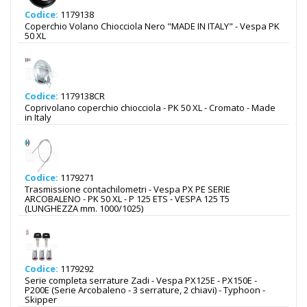
Codice:
1179138
Coperchio Volano Chiocciola Nero "MADE IN ITALY" - Vespa PK
50 XL
Codice:
1179138CR
Coprivolano coperchio chiocciola - PK 50 XL - Cromato - Made
in Italy
Codice:
1179271
Trasmissione contachilometri - Vespa PX PE SERIE
ARCOBALENO - PK 50 XL - P 125 ETS - VESPA 125 T5
(LUNGHEZZA mm. 1000/1025)
Codice:
1179292
Serie completa serrature Zadi - Vespa PX125E - PX150E -
P200E (Serie Arcobaleno - 3 serrature, 2 chiavi) - Typhoon -
Skipper