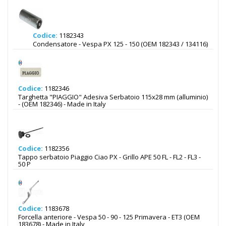
Codice:
1182343
Condensatore - Vespa PX 125 - 150 (OEM 182343 / 134116)
Codice:
1182346
Targhetta "PIAGGIO" Adesiva Serbatoio 115x28 mm (alluminio)
- (OEM 182346) - Made in Italy
Codice:
1182356
Tappo serbatoio Piaggio Ciao PX - Grillo APE 50 FL - FL2 - FL3 -
50 P
Codice:
1183678
Forcella anteriore - Vespa 50 - 90 - 125 Primavera - ET3 (OEM
183678) - Made in Italy