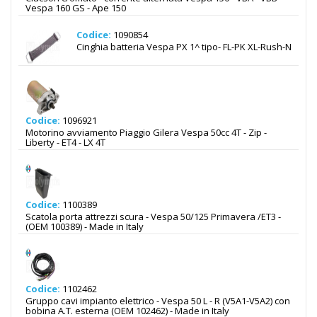
Vespa 160 GS - Ape 150
Codice:
1090854
Cinghia batteria Vespa PX 1^ tipo- FL-PK XL-Rush-N
Codice:
1096921
Motorino avviamento Piaggio Gilera Vespa 50cc 4T - Zip -
Liberty - ET4 - LX 4T
Codice:
1100389
Scatola porta attrezzi scura - Vespa 50/125 Primavera /ET3 -
(OEM 100389) - Made in Italy
Codice:
1102462
Gruppo cavi impianto elettrico - Vespa 50 L - R (V5A1-V5A2) con
bobina A.T. esterna (OEM 102462) - Made in Italy