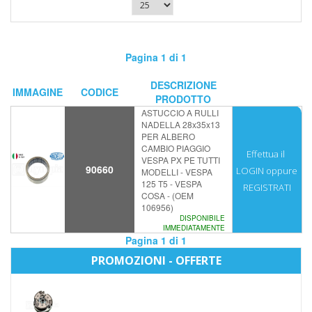
Pagina 1 di 1
DESCRIZIONE
IMMAGINE
CODICE
PRODOTTO
ASTUCCIO A RULLI
NADELLA 28x35x13
PER ALBERO
CAMBIO PIAGGIO
Effettua il
VESPA PX PE TUTTI
90660
LOGIN
oppure
MODELLI - VESPA
125 T5 - VESPA
REGISTRATI
COSA - (OEM
106956)
DISPONIBILE
IMMEDIATAMENTE
Pagina 1 di 1
PROMOZIONI - OFFERTE