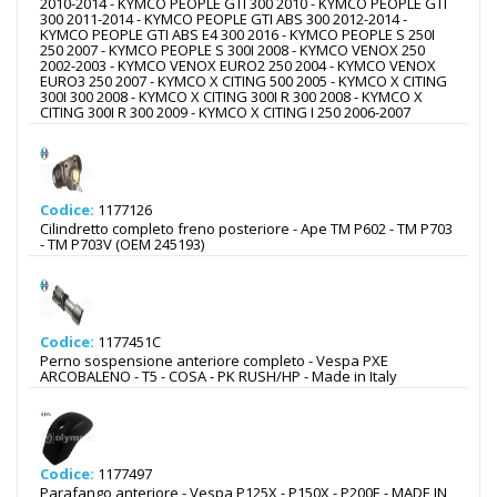
2010-2014 - KYMCO PEOPLE GTI 300 2010 - KYMCO PEOPLE GTI
300 2011-2014 - KYMCO PEOPLE GTI ABS 300 2012-2014 -
KYMCO PEOPLE GTI ABS E4 300 2016 - KYMCO PEOPLE S 250I
250 2007 - KYMCO PEOPLE S 300I 2008 - KYMCO VENOX 250
2002-2003 - KYMCO VENOX EURO2 250 2004 - KYMCO VENOX
EURO3 250 2007 - KYMCO X CITING 500 2005 - KYMCO X CITING
300I 300 2008 - KYMCO X CITING 300I R 300 2008 - KYMCO X
CITING 300I R 300 2009 - KYMCO X CITING I 250 2006-2007
Codice:
1177126
Cilindretto completo freno posteriore - Ape TM P602 - TM P703
- TM P703V (OEM 245193)
Codice:
1177451C
Perno sospensione anteriore completo - Vespa PXE
ARCOBALENO - T5 - COSA - PK RUSH/HP - Made in Italy
Codice:
1177497
Parafango anteriore - Vespa P125X - P150X - P200E - MADE IN