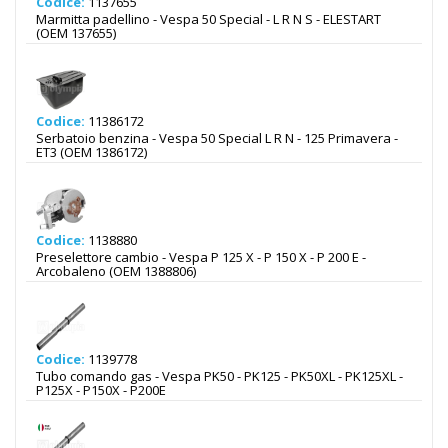
Codice:
1137655
Marmitta padellino - Vespa 50 Special - L R N S - ELESTART
(OEM 137655)
Codice:
11386172
Serbatoio benzina - Vespa 50 Special L R N - 125 Primavera -
ET3 (OEM 1386172)
Codice:
1138880
Preselettore cambio - Vespa P 125 X - P 150 X - P 200 E -
Arcobaleno (OEM 1388806)
Codice:
1139778
Tubo comando gas - Vespa PK50 - PK125 - PK50XL - PK125XL -
P125X - P150X - P200E