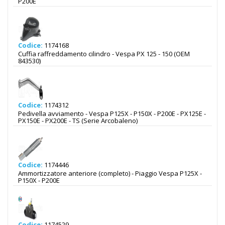
P200E
Codice:
1174168
Cuffia raffreddamento cilindro - Vespa PX 125 - 150 (OEM
843530)
Codice:
1174312
Pedivella avviamento - Vespa P125X - P150X - P200E - PX125E -
PX150E - PX200E - TS (Serie Arcobaleno)
Codice:
1174446
Ammortizzatore anteriore (completo) - Piaggio Vespa P125X -
P150X - P200E
Codice:
1174529