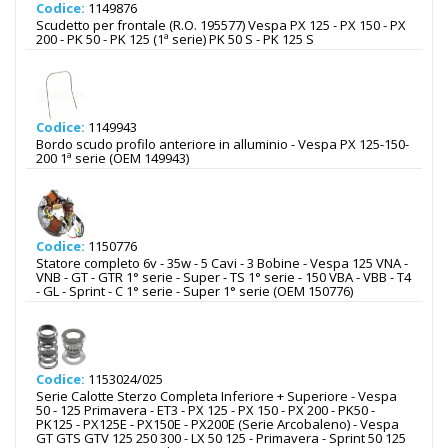
Codice:
1149876
Scudetto per frontale (R.O. 195577) Vespa PX 125 - PX 150 - PX
200 - PK 50 - PK 125 (1ª serie) PK 50 S - PK 125 S
Codice:
1149943
Bordo scudo profilo anteriore in alluminio - Vespa PX 125-150-
200 1ª serie (OEM 149943)
Codice:
1150776
Statore completo 6v - 35w - 5 Cavi - 3 Bobine - Vespa 125 VNA -
VNB - GT - GTR 1° serie - Super - TS 1° serie - 150 VBA - VBB - T4
- GL - Sprint - C 1° serie - Super 1° serie (OEM 150776)
Codice:
1153024/025
Serie Calotte Sterzo Completa Inferiore + Superiore - Vespa
50 - 125 Primavera - ET3 - PX 125 - PX 150 - PX 200 - PK50 -
PK125 - PX125E - PX150E - PX200E (Serie Arcobaleno) - Vespa
GT GTS GTV 125 250 300 - LX 50 125 - Primavera - Sprint 50 125