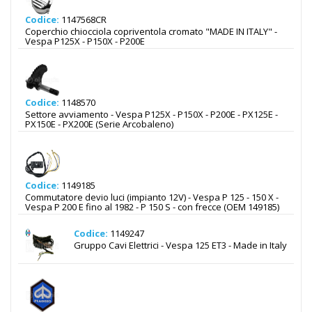
Codice:
1147568CR
Coperchio chiocciola copriventola cromato "MADE IN ITALY" -
Vespa P125X - P150X - P200E
Codice:
1148570
Settore avviamento - Vespa P125X - P150X - P200E - PX125E -
PX150E - PX200E (Serie Arcobaleno)
Codice:
1149185
Commutatore devio luci (impianto 12V) - Vespa P 125 - 150 X -
Vespa P 200 E fino al 1982 - P 150 S - con frecce (OEM 149185)
Codice:
1149247
Gruppo Cavi Elettrici - Vespa 125 ET3 - Made in Italy