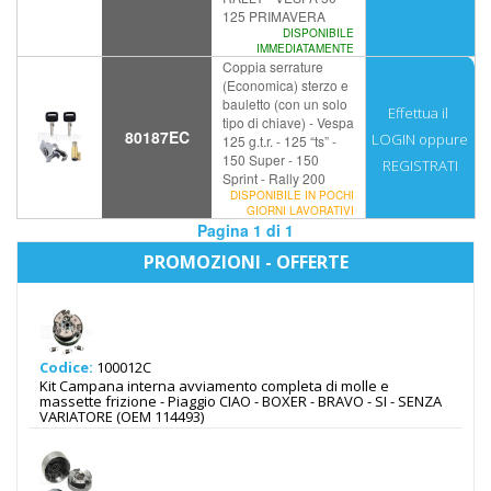
125 PRIMAVERA
DISPONIBILE
IMMEDIATAMENTE
Coppia serrature
(Economica) sterzo e
bauletto (con un solo
Effettua il
tipo di chiave) - Vespa
80187EC
LOGIN
oppure
125 g.t.r. - 125 “ts” -
150 Super - 150
REGISTRATI
Sprint - Rally 200
DISPONIBILE IN POCHI
GIORNI LAVORATIVI
Pagina 1 di 1
PROMOZIONI - OFFERTE
Codice:
100012C
Kit Campana interna avviamento completa di molle e
massette frizione - Piaggio CIAO - BOXER - BRAVO - SI - SENZA
VARIATORE (OEM 114493)