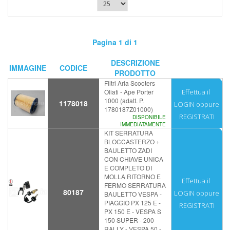
Pagina 1 di 1
DESCRIZIONE
IMMAGINE
CODICE
PRODOTTO
Filtri Aria Scooters
Oliati - Ape Porter
Effettua il
1000 (adatt. P.
1178018
LOGIN
oppure
1780187Z01000)
REGISTRATI
DISPONIBILE
IMMEDIATAMENTE
KIT SERRATURA
BLOCCASTERZO +
BAULETTO ZADI
CON CHIAVE UNICA
E COMPLETO DI
MOLLA RITORNO E
Effettua il
FERMO SERRATURA
80187
LOGIN
oppure
BAULETTO VESPA -
PIAGGIO PX 125 E -
REGISTRATI
PX 150 E - VESPA S
150 SUPER - 200
RALLY - VESPA 50 -