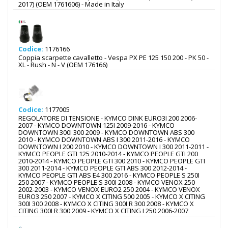
2017) (OEM 1761606) - Made in Italy
Codice:
1176166
Coppia scarpette cavalletto - Vespa PX PE 125 150 200 - PK 50 -
XL - Rush - N - V (OEM 176166)
Codice:
1177005
REGOLATORE DI TENSIONE - KYMCO DINK EURO3I 200 2006-
2007 - KYMCO DOWNTOWN 125I 2009-2016 - KYMCO
DOWNTOWN 300I 300 2009 - KYMCO DOWNTOWN ABS 300
2010 - KYMCO DOWNTOWN ABS I 300 2011-2016 - KYMCO
DOWNTOWN I 200 2010 - KYMCO DOWNTOWN I 300 2011-2011 -
KYMCO PEOPLE GTI 125 2010-2014 - KYMCO PEOPLE GTI 200
2010-2014 - KYMCO PEOPLE GTI 300 2010 - KYMCO PEOPLE GTI
300 2011-2014 - KYMCO PEOPLE GTI ABS 300 2012-2014 -
KYMCO PEOPLE GTI ABS E4 300 2016 - KYMCO PEOPLE S 250I
250 2007 - KYMCO PEOPLE S 300I 2008 - KYMCO VENOX 250
2002-2003 - KYMCO VENOX EURO2 250 2004 - KYMCO VENOX
EURO3 250 2007 - KYMCO X CITING 500 2005 - KYMCO X CITING
300I 300 2008 - KYMCO X CITING 300I R 300 2008 - KYMCO X
CITING 300I R 300 2009 - KYMCO X CITING I 250 2006-2007