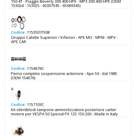
150 4T - Piaggio Beverly 300 400 HPE - MP3 300 400 HPE (OEM
153024 - 153025 - 65007545 - 65069345)
Codice:
1153507/508
Gruppo Calotte Superiori / Inferiori - APE MO - MPM - MPV -
APE CAR
Codice:
1154676C
Perno completo sospensione anteriore - Ape 50 - dal 1985
(OEM 154676)
Codice:
1157103C
Kit silentblock tampone ammortizzatore posteriore carter
motore per VESPA 50 Special PX 125 150 200 - Made in Italy