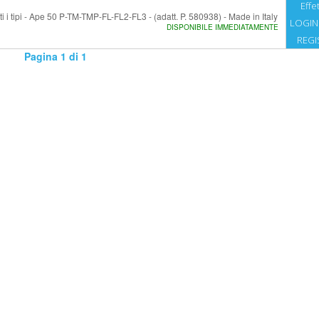
Effet
ti i tipi - Ape 50 P-TM-TMP-FL-FL2-FL3 - (adatt. P. 580938) - Made in Italy
LOGIN
DISPONIBILE IMMEDIATAMENTE
REGI
Pagina 1 di 1