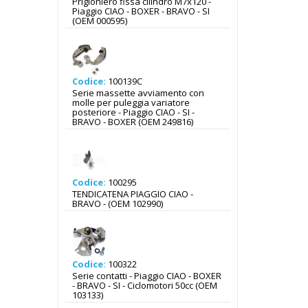
Prigioniero fissa cilindro M7x120 -
Piaggio CIAO - BOXER - BRAVO - SI
(OEM 000595)
Codice:
100139C
Serie massette avviamento con
molle per puleggia variatore
posteriore - Piaggio CIAO - SI -
BRAVO - BOXER (OEM 249816)
Codice:
100295
TENDICATENA PIAGGIO CIAO -
BRAVO - (OEM 102990)
Codice:
100322
Serie contatti - Piaggio CIAO - BOXER
- BRAVO - SI - Ciclomotori 50cc (OEM
103133)