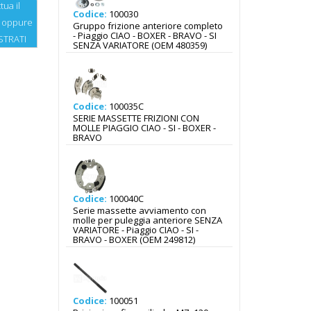
tua il
Codice:
100030
oppure
Gruppo frizione anteriore completo
- Piaggio CIAO - BOXER - BRAVO - SI
STRATI
SENZA VARIATORE (OEM 480359)
Codice:
100035C
SERIE MASSETTE FRIZIONI CON
MOLLE PIAGGIO CIAO - SI - BOXER -
BRAVO
Codice:
100040C
Serie massette avviamento con
molle per puleggia anteriore SENZA
VARIATORE - Piaggio CIAO - SI -
BRAVO - BOXER (OEM 249812)
Codice:
100051