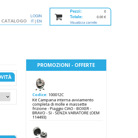
Pezzi:
0
LOGIN
Totale:
0.00
€
CATALOGO
IT
|
EN
Visualizza carrello
Home
Negozio
Categoria
PROMOZIONI - OFFERTE
OVITÀ
Codice:
100012C
Kit Campana interna avviamento
completa di molle e massette
frizione - Piaggio CIAO - BOXER -
BRAVO - SI - SENZA VARIATORE (OEM
114493)