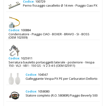
Codice:
100729
Perno fissaggio cavalletto Ø 14 mm - Piaggio Ciao PX
Codice:
100884
Condensatore - Piaggio CIAO - BOXER - BRAVO - SI - BOSS
(OEM 102939)
Codice:
1025911
Serratura bauletto portaoggetti laterale - posteriore - Vespa
150 - VL3 - VB1 - 150 GS - V 2-3-4-5 (OEM 025911)
Codice:
104567
Galleggiante Vespa PX PE per Carburatori Dellorto
Codice:
1058080
Statore completo (R.O. 58080R) Piaggio Beverly 500