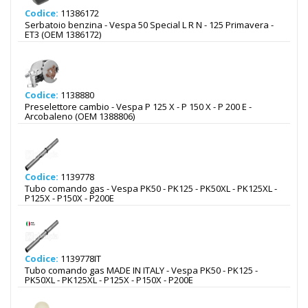
Codice:
11386172
Serbatoio benzina - Vespa 50 Special L R N - 125 Primavera -
ET3 (OEM 1386172)
Codice:
1138880
Preselettore cambio - Vespa P 125 X - P 150 X - P 200 E -
Arcobaleno (OEM 1388806)
Codice:
1139778
Tubo comando gas - Vespa PK50 - PK125 - PK50XL - PK125XL -
P125X - P150X - P200E
Codice:
1139778IT
Tubo comando gas MADE IN ITALY - Vespa PK50 - PK125 -
PK50XL - PK125XL - P125X - P150X - P200E