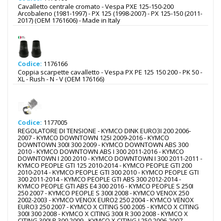
Cavalletto centrale cromato - Vespa PXE 125-150-200
Arcobaleno (1981-1997) - PX 125 (1998-2007) - PX 125-150 (2011-
2017) (OEM 1761606) - Made in Italy
Codice:
1176166
Coppia scarpette cavalletto - Vespa PX PE 125 150 200 - PK 50 -
XL - Rush - N - V (OEM 176166)
Codice:
1177005
REGOLATORE DI TENSIONE - KYMCO DINK EURO3I 200 2006-
2007 - KYMCO DOWNTOWN 125I 2009-2016 - KYMCO
DOWNTOWN 300I 300 2009 - KYMCO DOWNTOWN ABS 300
2010 - KYMCO DOWNTOWN ABS I 300 2011-2016 - KYMCO
DOWNTOWN I 200 2010 - KYMCO DOWNTOWN I 300 2011-2011 -
KYMCO PEOPLE GTI 125 2010-2014 - KYMCO PEOPLE GTI 200
2010-2014 - KYMCO PEOPLE GTI 300 2010 - KYMCO PEOPLE GTI
300 2011-2014 - KYMCO PEOPLE GTI ABS 300 2012-2014 -
KYMCO PEOPLE GTI ABS E4 300 2016 - KYMCO PEOPLE S 250I
250 2007 - KYMCO PEOPLE S 300I 2008 - KYMCO VENOX 250
2002-2003 - KYMCO VENOX EURO2 250 2004 - KYMCO VENOX
EURO3 250 2007 - KYMCO X CITING 500 2005 - KYMCO X CITING
300I 300 2008 - KYMCO X CITING 300I R 300 2008 - KYMCO X
CITING 300I R 300 2009 - KYMCO X CITING I 250 2006-2007