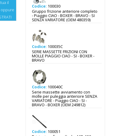
tua il
Codice:
100030
oppure
Gruppo frizione anteriore completo
- Piaggio CIAO - BOXER - BRAVO - SI
STRATI
SENZA VARIATORE (OEM 480359)
Codice:
100035C
SERIE MASSETTE FRIZIONI CON
MOLLE PIAGGIO CIAO - SI - BOXER -
BRAVO
Codice:
100040C
Serie massette avviamento con
molle per puleggia anteriore SENZA
VARIATORE - Piaggio CIAO - SI -
BRAVO - BOXER (OEM 249812)
Codice:
100051