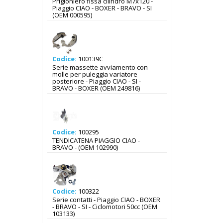
Prigioniero fissa cilindro M7x120 -
Piaggio CIAO - BOXER - BRAVO - SI
(OEM 000595)
Codice:
100139C
Serie massette avviamento con
molle per puleggia variatore
posteriore - Piaggio CIAO - SI -
BRAVO - BOXER (OEM 249816)
Codice:
100295
TENDICATENA PIAGGIO CIAO -
BRAVO - (OEM 102990)
Codice:
100322
Serie contatti - Piaggio CIAO - BOXER
- BRAVO - SI - Ciclomotori 50cc (OEM
103133)