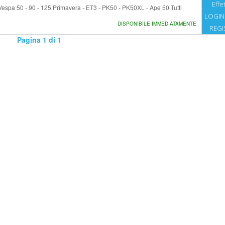
Effet
espa 50 - 90 - 125 Primavera - ET3 - PK50 - PK50XL - Ape 50 Tutti
LOGIN
DISPONIBILE IMMEDIATAMENTE
REGI
Pagina 1 di 1