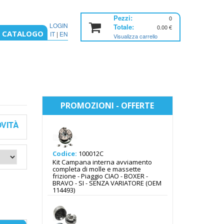
Pezzi:
0
LOGIN
Totale:
0.00
€
CATALOGO
IT
|
EN
Visualizza carrello
Home
Negozio
Categoria
PROMOZIONI - OFFERTE
OVITÀ
Codice:
100012C
Kit Campana interna avviamento
completa di molle e massette
frizione - Piaggio CIAO - BOXER -
BRAVO - SI - SENZA VARIATORE (OEM
114493)