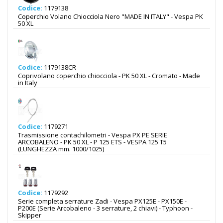
Codice:
1179138
Coperchio Volano Chiocciola Nero "MADE IN ITALY" - Vespa PK
50 XL
Codice:
1179138CR
Coprivolano coperchio chiocciola - PK 50 XL - Cromato - Made
in Italy
Codice:
1179271
Trasmissione contachilometri - Vespa PX PE SERIE
ARCOBALENO - PK 50 XL - P 125 ETS - VESPA 125 T5
(LUNGHEZZA mm. 1000/1025)
Codice:
1179292
Serie completa serrature Zadi - Vespa PX125E - PX150E -
P200E (Serie Arcobaleno - 3 serrature, 2 chiavi) - Typhoon -
Skipper