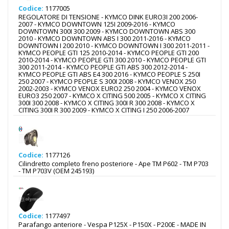
Codice:
1177005
REGOLATORE DI TENSIONE - KYMCO DINK EURO3I 200 2006-
2007 - KYMCO DOWNTOWN 125I 2009-2016 - KYMCO
DOWNTOWN 300I 300 2009 - KYMCO DOWNTOWN ABS 300
2010 - KYMCO DOWNTOWN ABS I 300 2011-2016 - KYMCO
DOWNTOWN I 200 2010 - KYMCO DOWNTOWN I 300 2011-2011 -
KYMCO PEOPLE GTI 125 2010-2014 - KYMCO PEOPLE GTI 200
2010-2014 - KYMCO PEOPLE GTI 300 2010 - KYMCO PEOPLE GTI
300 2011-2014 - KYMCO PEOPLE GTI ABS 300 2012-2014 -
KYMCO PEOPLE GTI ABS E4 300 2016 - KYMCO PEOPLE S 250I
250 2007 - KYMCO PEOPLE S 300I 2008 - KYMCO VENOX 250
2002-2003 - KYMCO VENOX EURO2 250 2004 - KYMCO VENOX
EURO3 250 2007 - KYMCO X CITING 500 2005 - KYMCO X CITING
300I 300 2008 - KYMCO X CITING 300I R 300 2008 - KYMCO X
CITING 300I R 300 2009 - KYMCO X CITING I 250 2006-2007
Codice:
1177126
Cilindretto completo freno posteriore - Ape TM P602 - TM P703
- TM P703V (OEM 245193)
Codice:
1177497
Parafango anteriore - Vespa P125X - P150X - P200E - MADE IN