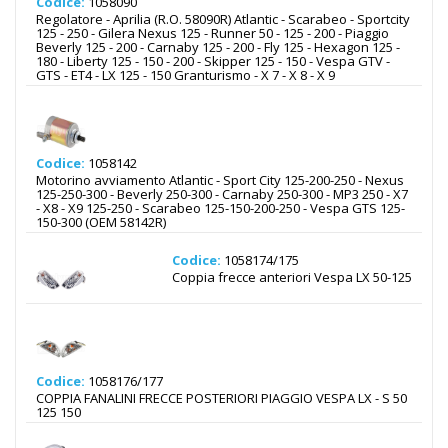
Codice:
1058090
Regolatore - Aprilia (R.O. 58090R) Atlantic - Scarabeo - Sportcity
125 - 250 - Gilera Nexus 125 - Runner 50 - 125 - 200 - Piaggio
Beverly 125 - 200 - Carnaby 125 - 200 - Fly 125 - Hexagon 125 -
180 - Liberty 125 - 150 - 200 - Skipper 125 - 150 - Vespa GTV -
GTS - ET4 - LX 125 - 150 Granturismo - X 7 - X 8 - X 9
Codice:
1058142
Motorino avviamento Atlantic - Sport City 125-200-250 - Nexus
125-250-300 - Beverly 250-300 - Carnaby 250-300 - MP3 250 - X7
- X8 - X9 125-250 - Scarabeo 125-150-200-250 - Vespa GTS 125-
150-300 (OEM 58142R)
Codice:
1058174/175
Coppia frecce anteriori Vespa LX 50-125
Codice:
1058176/177
COPPIA FANALINI FRECCE POSTERIORI PIAGGIO VESPA LX - S 50
125 150