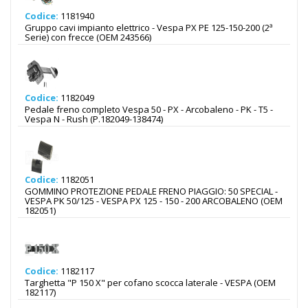
Codice:
1181940
Gruppo cavi impianto elettrico - Vespa PX PE 125-150-200 (2ª
Serie) con frecce (OEM 243566)
Codice:
1182049
Pedale freno completo Vespa 50 - PX - Arcobaleno - PK - T5 -
Vespa N - Rush (P.182049-138474)
Codice:
1182051
GOMMINO PROTEZIONE PEDALE FRENO PIAGGIO: 50 SPECIAL -
VESPA PK 50/125 - VESPA PX 125 - 150 - 200 ARCOBALENO (OEM
182051)
Codice:
1182117
Targhetta "P 150 X" per cofano scocca laterale - VESPA (OEM
182117)