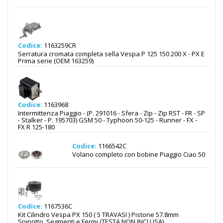
Codice:
1163259CR
Serratura cromata completa sella Vespa P 125 150 200 X - PX E
Prima serie (OEM 163259)
Codice:
1163968
Intermittenza Piaggio - (P. 291016 - Sfera - Zip - Zip RST - FR - SP
- Stalker - P. 195703) GSM 50 - Typhoon 50-125 - Runner - FX -
FX R 125-180
Codice:
1166542C
Volano completo con bobine Piaggio Ciao 50
Codice:
1167536C
Kit Cilindro Vespa PX 150 ( 5 TRAVASI ) Pistone 57.8mm
Spinotto, Segmenti e Fermi (TESTA NON INCLUSA)