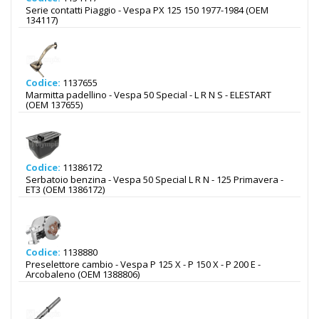
Serie contatti Piaggio - Vespa PX 125 150 1977-1984 (OEM
134117)
Codice:
1137655
Marmitta padellino - Vespa 50 Special - L R N S - ELESTART
(OEM 137655)
Codice:
11386172
Serbatoio benzina - Vespa 50 Special L R N - 125 Primavera -
ET3 (OEM 1386172)
Codice:
1138880
Preselettore cambio - Vespa P 125 X - P 150 X - P 200 E -
Arcobaleno (OEM 1388806)