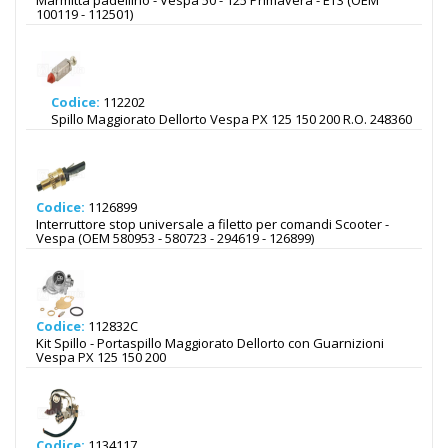
Marmitta padellino - Vespa 50 - 125 Primavera - ET3 (OEM
100119 - 112501)
Codice:
112202
Spillo Maggiorato Dellorto Vespa PX 125 150 200 R.O. 248360
Codice:
1126899
Interruttore stop universale a filetto per comandi Scooter -
Vespa (OEM 580953 - 580723 - 294619 - 126899)
Codice:
112832C
Kit Spillo - Portaspillo Maggiorato Dellorto con Guarnizioni
Vespa PX 125 150 200
Codice:
1134117