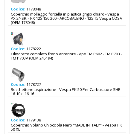
Codice:
1178048
Coperchio molleggio forcella in plastica grigio chiaro - Vespa
PX 2^ SR. - PX 125 150 200 - ARCOBALENO - 125 T5 Vespa COSA
(OEM 178048)
Codice:
1178222
Cilindretto completo freno anteriore - Ape TM P602 - TM P703 -
TM P703V (OEM 245194)
Codice:
1178727
Bocchettone aspirazione - Vespa PK 50 Per Carburatore SHB
16-10 e 16-16
Codice:
1179138
Coperchio Volano Chiocciola Nero "MADE IN ITALY" - Vespa PK
50 XL