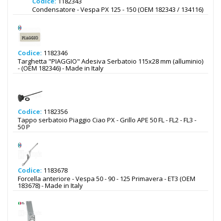
Codice:
1182343
Condensatore - Vespa PX 125 - 150 (OEM 182343 / 134116)
Codice:
1182346
Targhetta "PIAGGIO" Adesiva Serbatoio 115x28 mm (alluminio)
- (OEM 182346) - Made in Italy
Codice:
1182356
Tappo serbatoio Piaggio Ciao PX - Grillo APE 50 FL - FL2 - FL3 -
50 P
Codice:
1183678
Forcella anteriore - Vespa 50 - 90 - 125 Primavera - ET3 (OEM
183678) - Made in Italy