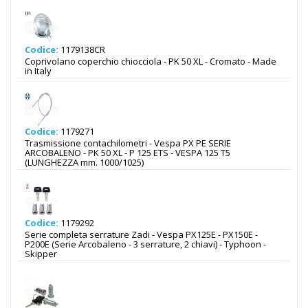
Codice:
1179138CR
Coprivolano coperchio chiocciola - PK 50 XL - Cromato - Made
in Italy
Codice:
1179271
Trasmissione contachilometri - Vespa PX PE SERIE
ARCOBALENO - PK 50 XL - P 125 ETS - VESPA 125 T5
(LUNGHEZZA mm. 1000/1025)
Codice:
1179292
Serie completa serrature Zadi - Vespa PX125E - PX150E -
P200E (Serie Arcobaleno - 3 serrature, 2 chiavi) - Typhoon -
Skipper