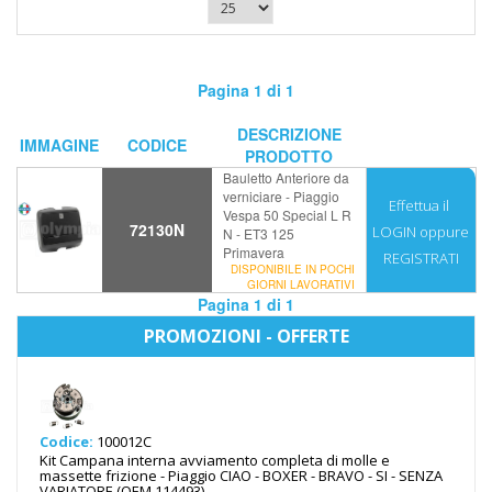
Pagina 1 di 1
DESCRIZIONE
IMMAGINE
CODICE
PRODOTTO
Bauletto Anteriore da
verniciare - Piaggio
Effettua il
Vespa 50 Special L R
72130N
LOGIN
oppure
N - ET3 125
Primavera
REGISTRATI
DISPONIBILE IN POCHI
GIORNI LAVORATIVI
Pagina 1 di 1
PROMOZIONI - OFFERTE
Codice:
100012C
Kit Campana interna avviamento completa di molle e
massette frizione - Piaggio CIAO - BOXER - BRAVO - SI - SENZA
VARIATORE (OEM 114493)