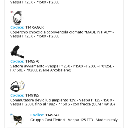
Vespa P125X - P150X - P200E
Codice:
1147568CR
Coperchio chiocciola copriventola cromato "MADE IN ITALY" -
Vespa P125X - P150X - P200E
Codice:
1148570
Settore avviamento - Vespa P125X - P150X - P200E - PX125E -
PX150E - PX200E (Serie Arcobaleno)
Codice:
1149185
Commutatore devio luci (impianto 12V) - Vespa P 125 - 150 X -
Vespa P 200 E fino al 1982 - P 150 S - con frecce (OEM 149185)
Codice:
1149247
Gruppo Cavi Elettrici - Vespa 125 ET3 - Made in Italy