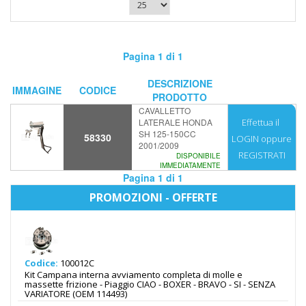
Pagina 1 di 1
DESCRIZIONE
IMMAGINE
CODICE
PRODOTTO
CAVALLETTO
LATERALE HONDA
Effettua il
SH 125-150CC
58330
LOGIN
oppure
2001/2009
REGISTRATI
DISPONIBILE
IMMEDIATAMENTE
Pagina 1 di 1
PROMOZIONI - OFFERTE
Codice:
100012C
Kit Campana interna avviamento completa di molle e
massette frizione - Piaggio CIAO - BOXER - BRAVO - SI - SENZA
VARIATORE (OEM 114493)