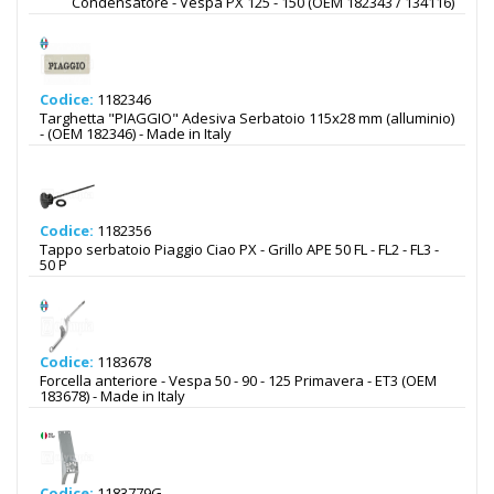
Condensatore - Vespa PX 125 - 150 (OEM 182343 / 134116)
Codice:
1182346
Targhetta "PIAGGIO" Adesiva Serbatoio 115x28 mm (alluminio)
- (OEM 182346) - Made in Italy
Codice:
1182356
Tappo serbatoio Piaggio Ciao PX - Grillo APE 50 FL - FL2 - FL3 -
50 P
Codice:
1183678
Forcella anteriore - Vespa 50 - 90 - 125 Primavera - ET3 (OEM
183678) - Made in Italy
Codice:
1183779G