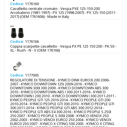
Codice:
1176160
Cavalletto centrale cromato - Vespa PXE 125-150-200
Arcobaleno (1981-1997) - PX 125 (1998-2007) - PX 125-150 (2011-
2017) (OEM 1761606) - Made in Italy
Codice:
1176166
Coppia scarpette cavalletto - Vespa PX PE 125 150 200 - PK 50 -
XL - Rush - N - V (OEM 176166)
Codice:
1177005
REGOLATORE DI TENSIONE - KYMCO DINK EURO3I 200 2006-
2007 - KYMCO DOWNTOWN 125I 2009-2016 - KYMCO
DOWNTOWN 300I 300 2009 - KYMCO DOWNTOWN ABS 300
2010 - KYMCO DOWNTOWN ABS I 300 2011-2016 - KYMCO
DOWNTOWN I 200 2010 - KYMCO DOWNTOWN I 300 2011-2011 -
KYMCO PEOPLE GTI 125 2010-2014 - KYMCO PEOPLE GTI 200
2010-2014 - KYMCO PEOPLE GTI 300 2010 - KYMCO PEOPLE GTI
300 2011-2014 - KYMCO PEOPLE GTI ABS 300 2012-2014 -
KYMCO PEOPLE GTI ABS E4 300 2016 - KYMCO PEOPLE S 250I
250 2007 - KYMCO PEOPLE S 300I 2008 - KYMCO VENOX 250
2002-2003 - KYMCO VENOX EURO2 250 2004 - KYMCO VENOX
EURO3 250 2007 - KYMCO X CITING 500 2005 - KYMCO X CITING