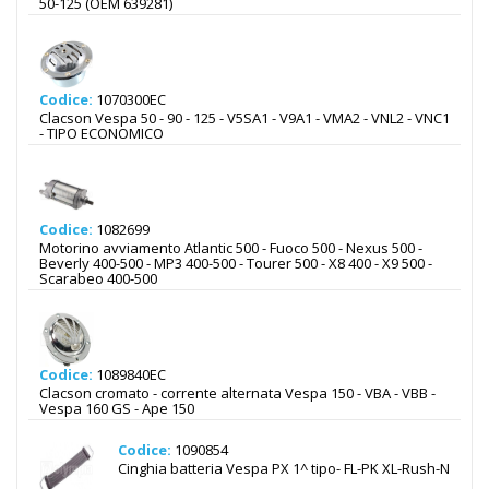
50-125 (OEM 639281)
Codice:
1070300EC
Clacson Vespa 50 - 90 - 125 - V5SA1 - V9A1 - VMA2 - VNL2 - VNC1
- TIPO ECONOMICO
Codice:
1082699
Motorino avviamento Atlantic 500 - Fuoco 500 - Nexus 500 -
Beverly 400-500 - MP3 400-500 - Tourer 500 - X8 400 - X9 500 -
Scarabeo 400-500
Codice:
1089840EC
Clacson cromato - corrente alternata Vespa 150 - VBA - VBB -
Vespa 160 GS - Ape 150
Codice:
1090854
Cinghia batteria Vespa PX 1^ tipo- FL-PK XL-Rush-N