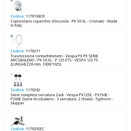
Codice:
1179138CR
Coprivolano coperchio chiocciola - PK 50 XL - Cromato - Made
in Italy
Codice:
1179271
Trasmissione contachilometri - Vespa PX PE SERIE
ARCOBALENO - PK 50 XL - P 125 ETS - VESPA 125 T5
(LUNGHEZZA mm. 1000/1025)
Codice:
1179292
Serie completa serrature Zadi - Vespa PX125E - PX150E -
P200E (Serie Arcobaleno - 3 serrature, 2 chiavi) - Typhoon -
Skipper
Codice:
1179292EC