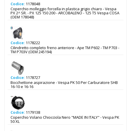
Codice:
1178048
Coperchio molleggio forcella in plastica grigio chiaro - Vespa
PX 2^ SR. - PX 125 150 200 - ARCOBALENO - 125 T5 Vespa COSA
(OEM 178048)
Codice:
1178222
Cilindretto completo freno anteriore - Ape TM P602 - TM P703 -
TM P703V (OEM 245194)
Codice:
1178727
Bocchettone aspirazione - Vespa PK 50 Per Carburatore SHB
16-10 e 16-16
Codice:
1179138
Coperchio Volano Chiocciola Nero "MADE IN ITALY" - Vespa PK
50 XL