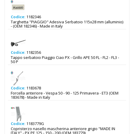
Codice:
1182346
Targhetta "PIAGGIO" Adesiva Serbatoio 115x28 mm (alluminio)
- (OEM 182346) - Made in Italy
Codice:
1182356
Tappo serbatoio Piaggio Ciao PX - Grillo APE 50 FL - FL2 - FL3 -
50 P
Codice:
1183678
Forcella anteriore - Vespa 50 - 90 - 125 Primavera - ET3 (OEM
183678) - Made in Italy
Codice:
1183779G
Copristerzo nasello mascherina anteriore grigio "MADE IN
ITALY" - PX PE 125 - 150 - 200 (OEM 183779)