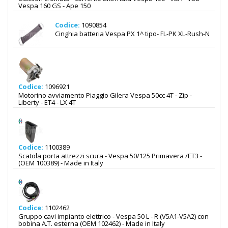
Vespa 160 GS - Ape 150
Codice:
1090854
Cinghia batteria Vespa PX 1^ tipo- FL-PK XL-Rush-N
Codice:
1096921
Motorino avviamento Piaggio Gilera Vespa 50cc 4T - Zip -
Liberty - ET4 - LX 4T
Codice:
1100389
Scatola porta attrezzi scura - Vespa 50/125 Primavera /ET3 -
(OEM 100389) - Made in Italy
Codice:
1102462
Gruppo cavi impianto elettrico - Vespa 50 L - R (V5A1-V5A2) con
bobina A.T. esterna (OEM 102462) - Made in Italy