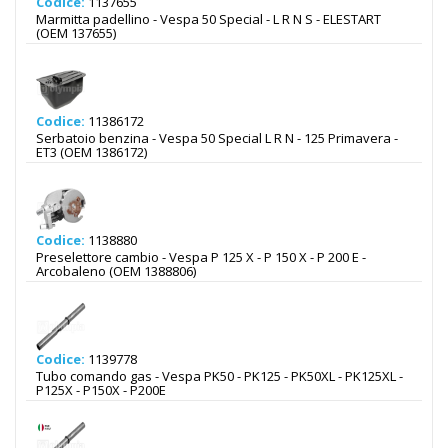
Codice:
1137655
Marmitta padellino - Vespa 50 Special - L R N S - ELESTART
(OEM 137655)
Codice:
11386172
Serbatoio benzina - Vespa 50 Special L R N - 125 Primavera -
ET3 (OEM 1386172)
Codice:
1138880
Preselettore cambio - Vespa P 125 X - P 150 X - P 200 E -
Arcobaleno (OEM 1388806)
Codice:
1139778
Tubo comando gas - Vespa PK50 - PK125 - PK50XL - PK125XL -
P125X - P150X - P200E