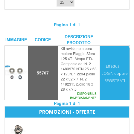
Pagina 1 di 1
DESCRIZIONE
IMMAGINE
CODICE
PRODOTTO
Kit revisione albero
motore Piaggio Sfera
125 4T - Vespa ET4 -
Composto da: N. 2
Effettua il
1483970 NTN 25 x 68
55707
LOGIN
oppure
x 12, N. 1 2234 p/olio
22 x 32 x 7, N. 2
REGISTRATI
1482315 p/olio 18 x
28 x 7/7,5
DISPONIBILE
IMMEDIATAMENTE
Pagina 1 di 1
PROMOZIONI - OFFERTE