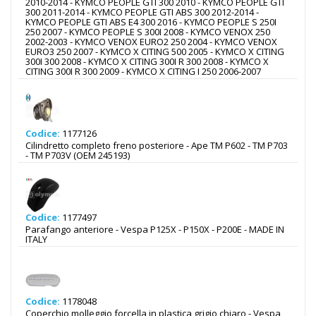
2010-2014 - KYMCO PEOPLE GTI 300 2010 - KYMCO PEOPLE GTI
300 2011-2014 - KYMCO PEOPLE GTI ABS 300 2012-2014 -
KYMCO PEOPLE GTI ABS E4 300 2016 - KYMCO PEOPLE S 250I
250 2007 - KYMCO PEOPLE S 300I 2008 - KYMCO VENOX 250
2002-2003 - KYMCO VENOX EURO2 250 2004 - KYMCO VENOX
EURO3 250 2007 - KYMCO X CITING 500 2005 - KYMCO X CITING
300I 300 2008 - KYMCO X CITING 300I R 300 2008 - KYMCO X
CITING 300I R 300 2009 - KYMCO X CITING I 250 2006-2007
Codice:
1177126
Cilindretto completo freno posteriore - Ape TM P602 - TM P703
- TM P703V (OEM 245193)
Codice:
1177497
Parafango anteriore - Vespa P125X - P150X - P200E - MADE IN
ITALY
Codice:
1178048
Coperchio molleggio forcella in plastica grigio chiaro - Vespa