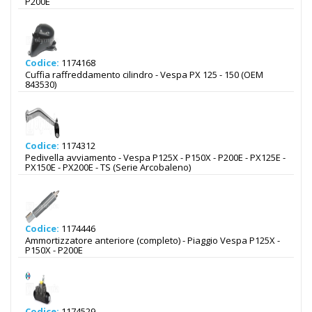
P200E
Codice:
1174168
Cuffia raffreddamento cilindro - Vespa PX 125 - 150 (OEM
843530)
Codice:
1174312
Pedivella avviamento - Vespa P125X - P150X - P200E - PX125E -
PX150E - PX200E - TS (Serie Arcobaleno)
Codice:
1174446
Ammortizzatore anteriore (completo) - Piaggio Vespa P125X -
P150X - P200E
Codice:
1174529