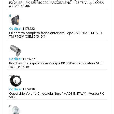
PX 2^ SR. - PX 125 150 200 - ARCOBALENO - 125 T5 Vespa COSA
(OEM 178048)
Codice:
1178222
Cilindretto completo freno anteriore - Ape TM P602 - TM P703 -
TM P703V (OEM 245194)
Codice:
1178727
Bocchettone aspirazione - Vespa PK 50 Per Carburatore SHB
16-10 e 16-16
Codice:
1179138
Coperchio Volano Chiocciola Nero "MADE IN ITALY" - Vespa PK
50 XL