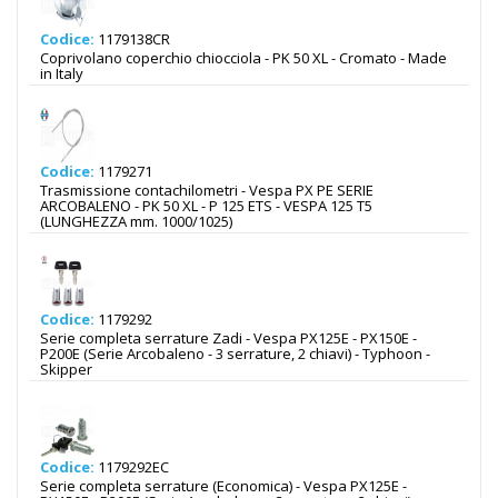
Codice:
1179138CR
Coprivolano coperchio chiocciola - PK 50 XL - Cromato - Made
in Italy
Codice:
1179271
Trasmissione contachilometri - Vespa PX PE SERIE
ARCOBALENO - PK 50 XL - P 125 ETS - VESPA 125 T5
(LUNGHEZZA mm. 1000/1025)
Codice:
1179292
Serie completa serrature Zadi - Vespa PX125E - PX150E -
P200E (Serie Arcobaleno - 3 serrature, 2 chiavi) - Typhoon -
Skipper
Codice:
1179292EC
Serie completa serrature (Economica) - Vespa PX125E -