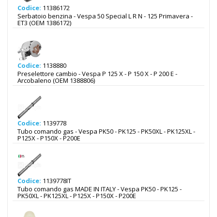
Codice:
11386172
Serbatoio benzina - Vespa 50 Special L R N - 125 Primavera -
ET3 (OEM 1386172)
Codice:
1138880
Preselettore cambio - Vespa P 125 X - P 150 X - P 200 E -
Arcobaleno (OEM 1388806)
Codice:
1139778
Tubo comando gas - Vespa PK50 - PK125 - PK50XL - PK125XL -
P125X - P150X - P200E
Codice:
1139778IT
Tubo comando gas MADE IN ITALY - Vespa PK50 - PK125 -
PK50XL - PK125XL - P125X - P150X - P200E