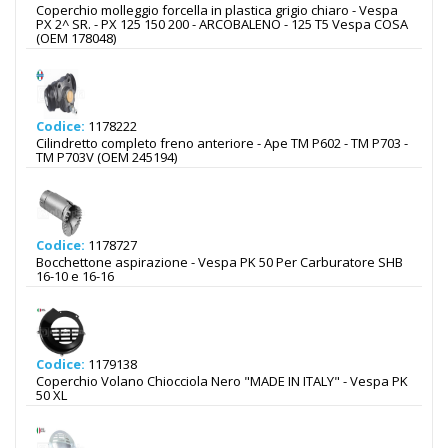
Coperchio molleggio forcella in plastica grigio chiaro - Vespa
PX 2^ SR. - PX 125 150 200 - ARCOBALENO - 125 T5 Vespa COSA
(OEM 178048)
Codice:
1178222
Cilindretto completo freno anteriore - Ape TM P602 - TM P703 -
TM P703V (OEM 245194)
Codice:
1178727
Bocchettone aspirazione - Vespa PK 50 Per Carburatore SHB
16-10 e 16-16
Codice:
1179138
Coperchio Volano Chiocciola Nero "MADE IN ITALY" - Vespa PK
50 XL