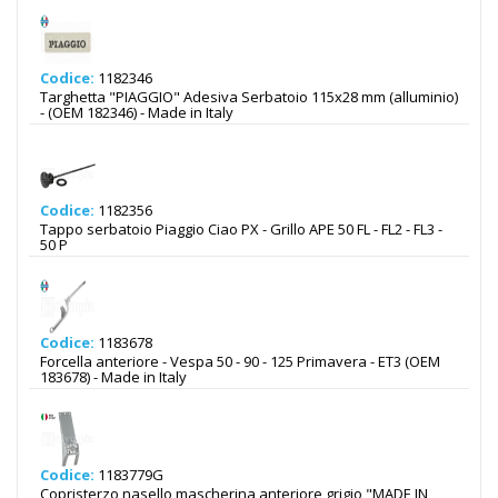
Codice:
1182346
Targhetta "PIAGGIO" Adesiva Serbatoio 115x28 mm (alluminio)
- (OEM 182346) - Made in Italy
Codice:
1182356
Tappo serbatoio Piaggio Ciao PX - Grillo APE 50 FL - FL2 - FL3 -
50 P
Codice:
1183678
Forcella anteriore - Vespa 50 - 90 - 125 Primavera - ET3 (OEM
183678) - Made in Italy
Codice:
1183779G
Copristerzo nasello mascherina anteriore grigio "MADE IN