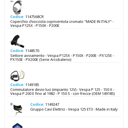
Codice:
1147568CR
Coperchio chiocciola copriventola cromato "MADE IN ITALY" -
Vespa P125X - P150X - P200E
Codice:
1148570
Settore avviamento - Vespa P125X - P150X - P200E - PX125E -
PX150E - PX200E (Serie Arcobaleno)
Codice:
1149185
Commutatore devio luci (impianto 12V) - Vespa P 125 - 150 X -
Vespa P 200 E fino al 1982 - P 150 S - con frecce (OEM 149185)
Codice:
1149247
Gruppo Cavi Elettrici - Vespa 125 ET3 - Made in Italy