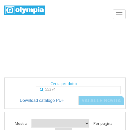
Elenco prodotti
Home
Negozio
Categoria
Cerca prodotto
VAI ALLE NOVITÀ
Download catalogo PDF
Mostra
Per pagina