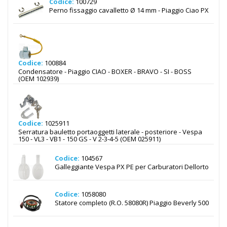
Codice:
100729
Perno fissaggio cavalletto Ø 14 mm - Piaggio Ciao PX
Codice:
100884
Condensatore - Piaggio CIAO - BOXER - BRAVO - SI - BOSS
(OEM 102939)
Codice:
1025911
Serratura bauletto portaoggetti laterale - posteriore - Vespa
150 - VL3 - VB1 - 150 GS - V 2-3-4-5 (OEM 025911)
Codice:
104567
Galleggiante Vespa PX PE per Carburatori Dellorto
Codice:
1058080
Statore completo (R.O. 58080R) Piaggio Beverly 500