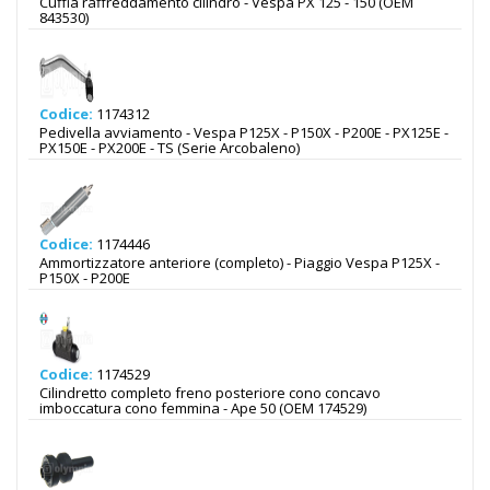
Cuffia raffreddamento cilindro - Vespa PX 125 - 150 (OEM
843530)
Codice:
1174312
Pedivella avviamento - Vespa P125X - P150X - P200E - PX125E -
PX150E - PX200E - TS (Serie Arcobaleno)
Codice:
1174446
Ammortizzatore anteriore (completo) - Piaggio Vespa P125X -
P150X - P200E
Codice:
1174529
Cilindretto completo freno posteriore cono concavo
imboccatura cono femmina - Ape 50 (OEM 174529)