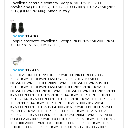
Cavalletto centrale cromato - Vespa PXE 125-150-200
Arcobaleno (1981-1997) - PX 125 (1998-2007) - PX 125-150 (2011-
2017) (OEM 1761606) - Made in Italy
Codice:
1176166
Coppia scarpette cavalletto - Vespa PX PE 125 150 200 - PK 50 -
XL - Rush - N - V (OEM 176166)
Codice:
1177005
REGOLATORE DI TENSIONE - KYMCO DINK EURO3I 200 2006-
2007 - KYMCO DOWNTOWN 125I 2009-2016 - KYMCO
DOWNTOWN 300I 300 2009 - KYMCO DOWNTOWN ABS 300
2010 - KYMCO DOWNTOWN ABS I 300 2011-2016 - KYMCO
DOWNTOWN I 200 2010 - KYMCO DOWNTOWN I 300 2011-2011 -
KYMCO PEOPLE GTI 125 2010-2014 - KYMCO PEOPLE GTI 200
2010-2014 - KYMCO PEOPLE GTI 300 2010 - KYMCO PEOPLE GTI
300 2011-2014 - KYMCO PEOPLE GTI ABS 300 2012-2014 -
KYMCO PEOPLE GTI ABS E4 300 2016 - KYMCO PEOPLE S 250I
250 2007 - KYMCO PEOPLE S 300I 2008 - KYMCO VENOX 250
2002-2003 - KYMCO VENOX EURO2 250 2004 - KYMCO VENOX
EURO3 250 2007 - KYMCO X CITING 500 2005 - KYMCO X CITING
300I 300 2008 - KYMCO X CITING 300I R 300 2008 - KYMCO X
CITING 300I R 300 2009 - KYMCO X CITING I 250 2006-2007