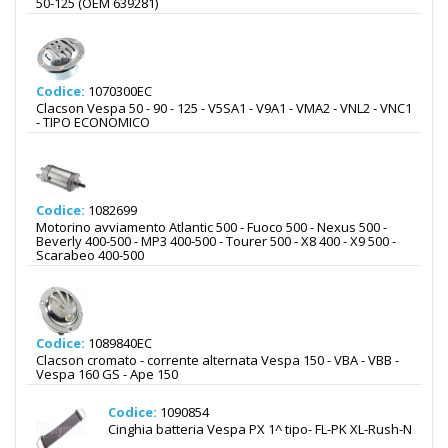
50-125 (OEM 639281)
Codice:
1070300EC
Clacson Vespa 50 - 90 - 125 - V5SA1 - V9A1 - VMA2 - VNL2 - VNC1
- TIPO ECONOMICO
Codice:
1082699
Motorino avviamento Atlantic 500 - Fuoco 500 - Nexus 500 -
Beverly 400-500 - MP3 400-500 - Tourer 500 - X8 400 - X9 500 -
Scarabeo 400-500
Codice:
1089840EC
Clacson cromato - corrente alternata Vespa 150 - VBA - VBB -
Vespa 160 GS - Ape 150
Codice:
1090854
Cinghia batteria Vespa PX 1^ tipo- FL-PK XL-Rush-N