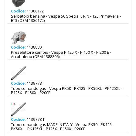
Codice:
11386172
Serbatoio benzina - Vespa 50 Special L R N - 125 Primavera -
ET3 (OEM 1386172)
Codice:
1138880
Preselettore cambio - Vespa P 125 X - P 150 X - P 200 E -
Arcobaleno (OEM 1388806)
Codice:
1139778
Tubo comando gas - Vespa PK50 - PK125 - PK50XL - PK125XL -
P125X - P150X - P200E
Codice:
1139778IT
Tubo comando gas MADE IN ITALY - Vespa PK50 - PK125 -
PK50XL - PK125XL - P125X - P150X - P200E