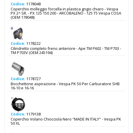
Codice:
1178048
Coperchio molleggio forcella in plastica grigio chiaro - Vespa
PX 2^ SR. - PX 125 150 200 - ARCOBALENO - 125 T5 Vespa COSA
(OEM 178048)
Codice:
1178222
Cilindretto completo freno anteriore - Ape TM P602 - TM P703 -
TM P703V (OEM 245194)
Codice:
1178727
Bocchettone aspirazione - Vespa PK 50 Per Carburatore SHB
16-10 e 16-16
Codice:
1179138
Coperchio Volano Chiocciola Nero "MADE IN ITALY" - Vespa PK
50 XL