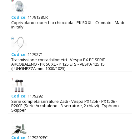
Codice:
1179138CR
Coprivolano coperchio chiocciola - PK 50 XL - Cromato - Made
in Italy
Codice:
1179271
Trasmissione contachilometri - Vespa PX PE SERIE
ARCOBALENO - PK 50 XL - P 125 ETS - VESPA 125 T5
(LUNGHEZZA mm. 1000/1025)
Codice:
1179292
Serie completa serrature Zadi - Vespa PX125E - PX150E -
P200E (Serie Arcobaleno - 3 serrature, 2 chiavi) - Typhoon -
Skipper
Codice:
1179292EC