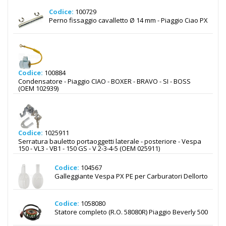
Codice:
100729
Perno fissaggio cavalletto Ø 14 mm - Piaggio Ciao PX
Codice:
100884
Condensatore - Piaggio CIAO - BOXER - BRAVO - SI - BOSS
(OEM 102939)
Codice:
1025911
Serratura bauletto portaoggetti laterale - posteriore - Vespa
150 - VL3 - VB1 - 150 GS - V 2-3-4-5 (OEM 025911)
Codice:
104567
Galleggiante Vespa PX PE per Carburatori Dellorto
Codice:
1058080
Statore completo (R.O. 58080R) Piaggio Beverly 500