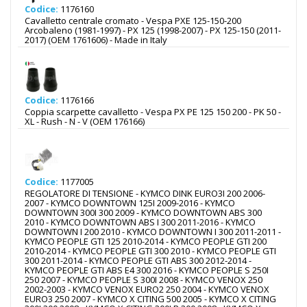
Codice:
1176160
Cavalletto centrale cromato - Vespa PXE 125-150-200
Arcobaleno (1981-1997) - PX 125 (1998-2007) - PX 125-150 (2011-
2017) (OEM 1761606) - Made in Italy
Codice:
1176166
Coppia scarpette cavalletto - Vespa PX PE 125 150 200 - PK 50 -
XL - Rush - N - V (OEM 176166)
Codice:
1177005
REGOLATORE DI TENSIONE - KYMCO DINK EURO3I 200 2006-
2007 - KYMCO DOWNTOWN 125I 2009-2016 - KYMCO
DOWNTOWN 300I 300 2009 - KYMCO DOWNTOWN ABS 300
2010 - KYMCO DOWNTOWN ABS I 300 2011-2016 - KYMCO
DOWNTOWN I 200 2010 - KYMCO DOWNTOWN I 300 2011-2011 -
KYMCO PEOPLE GTI 125 2010-2014 - KYMCO PEOPLE GTI 200
2010-2014 - KYMCO PEOPLE GTI 300 2010 - KYMCO PEOPLE GTI
300 2011-2014 - KYMCO PEOPLE GTI ABS 300 2012-2014 -
KYMCO PEOPLE GTI ABS E4 300 2016 - KYMCO PEOPLE S 250I
250 2007 - KYMCO PEOPLE S 300I 2008 - KYMCO VENOX 250
2002-2003 - KYMCO VENOX EURO2 250 2004 - KYMCO VENOX
EURO3 250 2007 - KYMCO X CITING 500 2005 - KYMCO X CITING