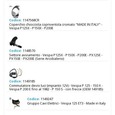
Codice:
1147568CR
Coperchio chiocciola copriventola cromato "MADE IN ITALY" -
Vespa P125X - P150X - P200E
Codice:
1148570
Settore avviamento - Vespa P125X - P150X - P200E - PX125E -
PX150E - PX200E (Serie Arcobaleno)
Codice:
1149185
Commutatore devio luci (impianto 12V) - Vespa P 125 - 150 X -
Vespa P 200 E fino al 1982 - P 150 S - con frecce (OEM 149185)
Codice:
1149247
Gruppo Cavi Elettrici - Vespa 125 ET3 - Made in Italy