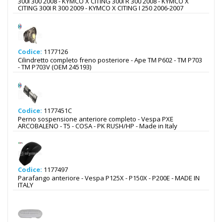
300I 300 2008 - KYMCO X CITING 300I R 300 2008 - KYMCO X
CITING 300I R 300 2009 - KYMCO X CITING I 250 2006-2007
Codice:
1177126
Cilindretto completo freno posteriore - Ape TM P602 - TM P703
- TM P703V (OEM 245193)
Codice:
1177451C
Perno sospensione anteriore completo - Vespa PXE
ARCOBALENO - T5 - COSA - PK RUSH/HP - Made in Italy
Codice:
1177497
Parafango anteriore - Vespa P125X - P150X - P200E - MADE IN
ITALY