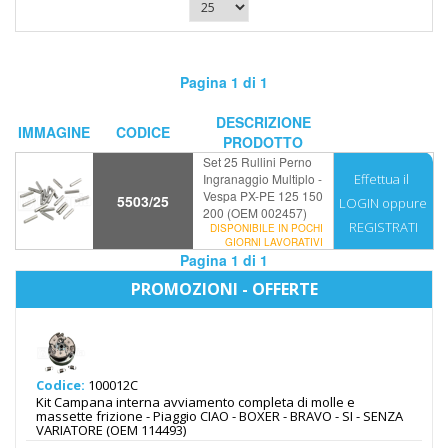
Pagina 1 di 1
DESCRIZIONE
IMMAGINE
CODICE
PRODOTTO
Set 25 Rullini Perno
Ingranaggio Multiplo -
Effettua il
Vespa PX-PE 125 150
5503/25
LOGIN
oppure
200 (OEM 002457)
REGISTRATI
DISPONIBILE IN POCHI
GIORNI LAVORATIVI
Pagina 1 di 1
PROMOZIONI - OFFERTE
Codice:
100012C
Kit Campana interna avviamento completa di molle e
massette frizione - Piaggio CIAO - BOXER - BRAVO - SI - SENZA
VARIATORE (OEM 114493)