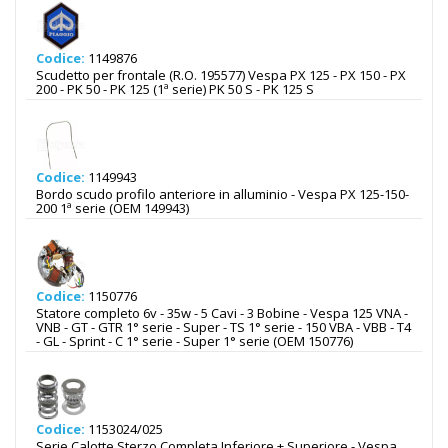
Codice:
1149876
Scudetto per frontale (R.O. 195577) Vespa PX 125 - PX 150 - PX
200 - PK 50 - PK 125 (1ª serie) PK 50 S - PK 125 S
Codice:
1149943
Bordo scudo profilo anteriore in alluminio - Vespa PX 125-150-
200 1ª serie (OEM 149943)
Codice:
1150776
Statore completo 6v - 35w - 5 Cavi - 3 Bobine - Vespa 125 VNA -
VNB - GT - GTR 1° serie - Super - TS 1° serie - 150 VBA - VBB - T4
- GL - Sprint - C 1° serie - Super 1° serie (OEM 150776)
Codice:
1153024/025
Serie Calotte Sterzo Completa Inferiore + Superiore - Vespa