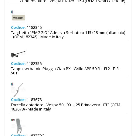
Condensatore - Vespa PX 125 - 150 (OEM 182343 / 134116)
Codice:
1182346
Targhetta "PIAGGIO" Adesiva Serbatoio 115x28 mm (alluminio)
- (OEM 182346) - Made in Italy
Codice:
1182356
Tappo serbatoio Piaggio Ciao PX - Grillo APE 50 FL - FL2 - FL3 -
50 P
Codice:
1183678
Forcella anteriore - Vespa 50 - 90 - 125 Primavera - ET3 (OEM
183678) - Made in Italy
Codice:
1183779G