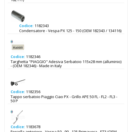
Codice:
1182343
Condensatore - Vespa PX 125 - 150 (OEM 182343 / 134116)
Codice:
1182346
Targhetta "PIAGGIO" Adesiva Serbatoio 115x28 mm (alluminio)
- (OEM 182346) - Made in Italy
Codice:
1182356
Tappo serbatoio Piaggio Ciao PX - Grillo APE 50 FL - FL2 - FL3 -
50 P
Codice:
1183678
Forcella anteriore - Vespa 50 - 90 - 125 Primavera - ET3 (OEM