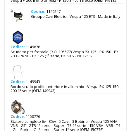
Vespa P 200 E fino al 1982 - P 150 S - con frecce (OEM 149185)
Codice:
1149247
Gruppo Cavi Elettrici - Vespa 125 ET3 - Made in Italy
Codice:
1149876
Scudetto per frontale (R.O. 195577) Vespa PX 125 - PX 150 - PX
200 - PK 50 - PK 125 (1ª serie) PK 50 S - PK 125 S
Codice:
1149943
Bordo scudo profilo anteriore in alluminio - Vespa PX 125-150-
200 1ª serie (OEM 149943)
Codice:
1150776
Statore completo 6v - 35w - 5 Cavi - 3 Bobine - Vespa 125 VNA -
VNB - GT - GTR 1° serie - Super - TS 1° serie - 150 VBA - VBB - T4
- GL - Sprint - C 1° serie - Super 1° serie (OEM 150776)