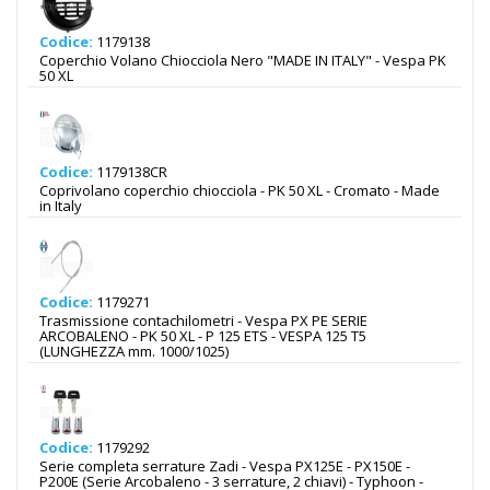
Codice:
1179138
Coperchio Volano Chiocciola Nero "MADE IN ITALY" - Vespa PK
50 XL
Codice:
1179138CR
Coprivolano coperchio chiocciola - PK 50 XL - Cromato - Made
in Italy
Codice:
1179271
Trasmissione contachilometri - Vespa PX PE SERIE
ARCOBALENO - PK 50 XL - P 125 ETS - VESPA 125 T5
(LUNGHEZZA mm. 1000/1025)
Codice:
1179292
Serie completa serrature Zadi - Vespa PX125E - PX150E -
P200E (Serie Arcobaleno - 3 serrature, 2 chiavi) - Typhoon -