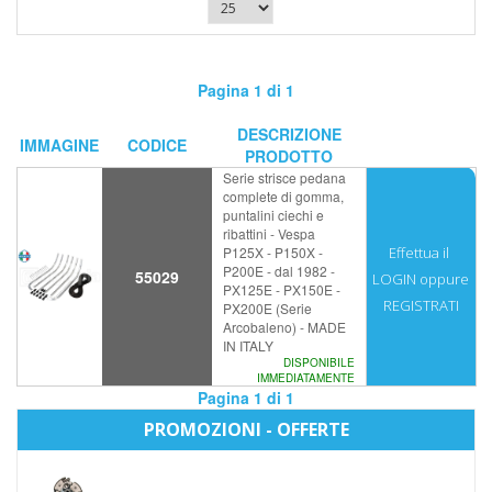
Pagina 1 di 1
DESCRIZIONE
IMMAGINE
CODICE
PRODOTTO
Serie strisce pedana
complete di gomma,
puntalini ciechi e
ribattini - Vespa
P125X - P150X -
Effettua il
P200E - dal 1982 -
55029
LOGIN
oppure
PX125E - PX150E -
REGISTRATI
PX200E (Serie
Arcobaleno) - MADE
IN ITALY
DISPONIBILE
IMMEDIATAMENTE
Pagina 1 di 1
PROMOZIONI - OFFERTE