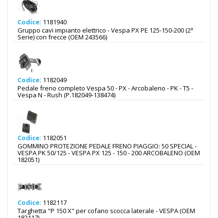
Codice:
1181940
Gruppo cavi impianto elettrico - Vespa PX PE 125-150-200 (2ª
Serie) con frecce (OEM 243566)
Codice:
1182049
Pedale freno completo Vespa 50 - PX - Arcobaleno - PK - T5 -
Vespa N - Rush (P.182049-138474)
Codice:
1182051
GOMMINO PROTEZIONE PEDALE FRENO PIAGGIO: 50 SPECIAL -
VESPA PK 50/125 - VESPA PX 125 - 150 - 200 ARCOBALENO (OEM
182051)
Codice:
1182117
Targhetta "P 150 X" per cofano scocca laterale - VESPA (OEM
182117)