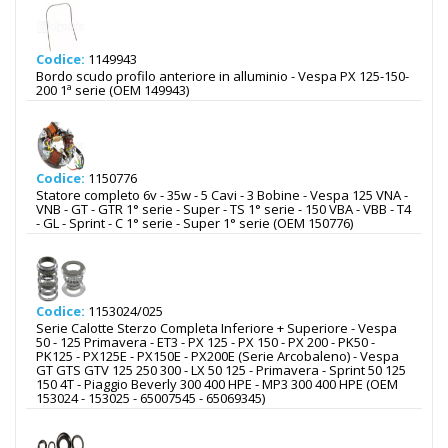
Codice:
1149943
Bordo scudo profilo anteriore in alluminio - Vespa PX 125-150-
200 1ª serie (OEM 149943)
Codice:
1150776
Statore completo 6v - 35w - 5 Cavi - 3 Bobine - Vespa 125 VNA -
VNB - GT - GTR 1° serie - Super - TS 1° serie - 150 VBA - VBB - T4
- GL - Sprint - C 1° serie - Super 1° serie (OEM 150776)
Codice:
1153024/025
Serie Calotte Sterzo Completa Inferiore + Superiore - Vespa
50 - 125 Primavera - ET3 - PX 125 - PX 150 - PX 200 - PK50 -
PK125 - PX125E - PX150E - PX200E (Serie Arcobaleno) - Vespa
GT GTS GTV 125 250 300 - LX 50 125 - Primavera - Sprint 50 125
150 4T - Piaggio Beverly 300 400 HPE - MP3 300 400 HPE (OEM
153024 - 153025 - 65007545 - 65069345)