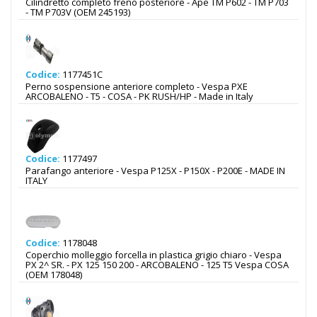
Cilindretto completo freno posteriore - Ape TM P602 - TM P703
- TM P703V (OEM 245193)
Codice:
1177451C
Perno sospensione anteriore completo - Vespa PXE
ARCOBALENO - T5 - COSA - PK RUSH/HP - Made in Italy
Codice:
1177497
Parafango anteriore - Vespa P125X - P150X - P200E - MADE IN
ITALY
Codice:
1178048
Coperchio molleggio forcella in plastica grigio chiaro - Vespa
PX 2^ SR. - PX 125 150 200 - ARCOBALENO - 125 T5 Vespa COSA
(OEM 178048)