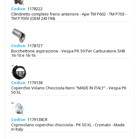
Codice:
1178222
Cilindretto completo freno anteriore - Ape TM P602 - TM P703 -
TM P703V (OEM 245194)
Codice:
1178727
Bocchettone aspirazione - Vespa PK 50 Per Carburatore SHB
16-10 e 16-16
Codice:
1179138
Coperchio Volano Chiocciola Nero "MADE IN ITALY" - Vespa PK
50 XL
Codice:
1179138CR
Coprivolano coperchio chiocciola - PK 50 XL - Cromato - Made
in Italy