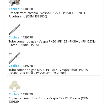
Codice:
1138880
Preselettore cambio - Vespa P 125 X - P 150 X - P 200 E -
Arcobaleno (OEM 1388806)
Codice:
1139778
Tubo comando gas - Vespa PK50 - PK125 - PK50XL - PK125XL -
P125X - P150X - P200E
Codice:
1139778IT
Tubo comando gas MADE IN ITALY - Vespa PK50 - PK125 -
PK50XL - PK125XL - P125X - P150X - P200E
Codice:
1139829
Coperchio manubrio 3 fori - Vespa PX - PE 1ª serie (OEM
139829)