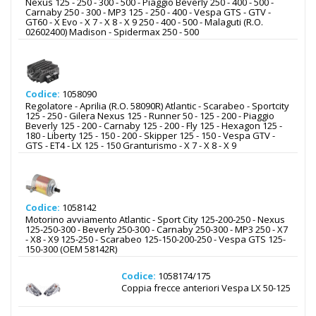
Nexus 125 - 250 - 300 - 500 - Piaggio Beverly 250 - 400 - 500 -
Carnaby 250 - 300 - MP3 125 - 250 - 400 - Vespa GTS - GTV -
GT60 - X Evo - X 7 - X 8 - X 9 250 - 400 - 500 - Malaguti (R.O.
02602400) Madison - Spidermax 250 - 500
Codice:
1058090
Regolatore - Aprilia (R.O. 58090R) Atlantic - Scarabeo - Sportcity
125 - 250 - Gilera Nexus 125 - Runner 50 - 125 - 200 - Piaggio
Beverly 125 - 200 - Carnaby 125 - 200 - Fly 125 - Hexagon 125 -
180 - Liberty 125 - 150 - 200 - Skipper 125 - 150 - Vespa GTV -
GTS - ET4 - LX 125 - 150 Granturismo - X 7 - X 8 - X 9
Codice:
1058142
Motorino avviamento Atlantic - Sport City 125-200-250 - Nexus
125-250-300 - Beverly 250-300 - Carnaby 250-300 - MP3 250 - X7
- X8 - X9 125-250 - Scarabeo 125-150-200-250 - Vespa GTS 125-
150-300 (OEM 58142R)
Codice:
1058174/175
Coppia frecce anteriori Vespa LX 50-125