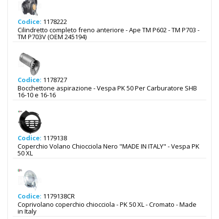
Codice:
1178222
Cilindretto completo freno anteriore - Ape TM P602 - TM P703 -
TM P703V (OEM 245194)
Codice:
1178727
Bocchettone aspirazione - Vespa PK 50 Per Carburatore SHB
16-10 e 16-16
Codice:
1179138
Coperchio Volano Chiocciola Nero "MADE IN ITALY" - Vespa PK
50 XL
Codice:
1179138CR
Coprivolano coperchio chiocciola - PK 50 XL - Cromato - Made
in Italy