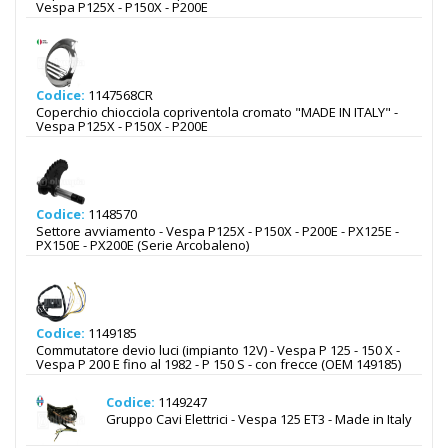
Vespa P125X - P150X - P200E
Codice:
1147568CR
Coperchio chiocciola copriventola cromato "MADE IN ITALY" -
Vespa P125X - P150X - P200E
Codice:
1148570
Settore avviamento - Vespa P125X - P150X - P200E - PX125E -
PX150E - PX200E (Serie Arcobaleno)
Codice:
1149185
Commutatore devio luci (impianto 12V) - Vespa P 125 - 150 X -
Vespa P 200 E fino al 1982 - P 150 S - con frecce (OEM 149185)
Codice:
1149247
Gruppo Cavi Elettrici - Vespa 125 ET3 - Made in Italy