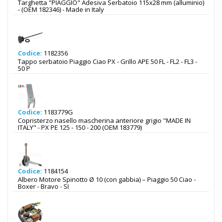
Targhetta "PIAGGIO" Adesiva Serbatoio 115x28 mm (alluminio)
- (OEM 182346) - Made in Italy
Codice:
1182356
Tappo serbatoio Piaggio Ciao PX - Grillo APE 50 FL - FL2 - FL3 -
50 P
Codice:
1183779G
Copristerzo nasello mascherina anteriore grigio "MADE IN
ITALY" - PX PE 125 - 150 - 200 (OEM 183779)
Codice:
1184154
Albero Motore Spinotto Ø 10 (con gabbia) – Piaggio 50 Ciao -
Boxer - Bravo - SI