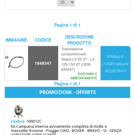
Pagina 1 di 1
DESCRIZIONE
IMMAGINE
CODICE
PRODOTTO
Trasmissione
contachilometri -
Effettua il
Vespa LX 50 2T - LX
1649347
LOGIN
oppure
125-150 4T (OEM
649347)
REGISTRATI
DISPONIBILE
IMMEDIATAMENTE
Pagina 1 di 1
PROMOZIONI - OFFERTE
Codice:
100012C
Kit Campana interna avviamento completa di molle e
massette frizione - Piaggio CIAO - BOXER - BRAVO - SI - SENZA
VARIATORE (OEM 114493)