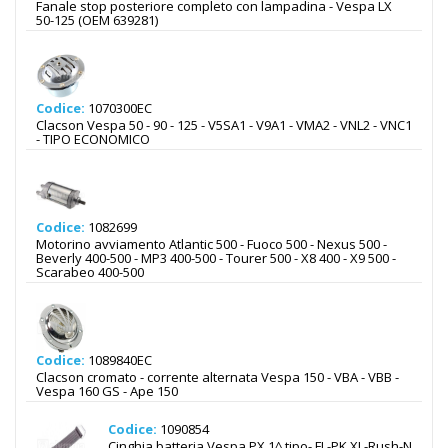
Fanale stop posteriore completo con lampadina - Vespa LX
50-125 (OEM 639281)
Codice:
1070300EC
Clacson Vespa 50 - 90 - 125 - V5SA1 - V9A1 - VMA2 - VNL2 - VNC1
- TIPO ECONOMICO
Codice:
1082699
Motorino avviamento Atlantic 500 - Fuoco 500 - Nexus 500 -
Beverly 400-500 - MP3 400-500 - Tourer 500 - X8 400 - X9 500 -
Scarabeo 400-500
Codice:
1089840EC
Clacson cromato - corrente alternata Vespa 150 - VBA - VBB -
Vespa 160 GS - Ape 150
Codice:
1090854
Cinghia batteria Vespa PX 1^ tipo- FL-PK XL-Rush-N