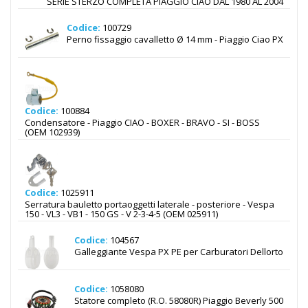
SERIE STERZO COMPLETA PIAGGIO CIAO DAL 1980 AL 2004
Codice:
100729
Perno fissaggio cavalletto Ø 14 mm - Piaggio Ciao PX
Codice:
100884
Condensatore - Piaggio CIAO - BOXER - BRAVO - SI - BOSS
(OEM 102939)
Codice:
1025911
Serratura bauletto portaoggetti laterale - posteriore - Vespa
150 - VL3 - VB1 - 150 GS - V 2-3-4-5 (OEM 025911)
Codice:
104567
Galleggiante Vespa PX PE per Carburatori Dellorto
Codice:
1058080
Statore completo (R.O. 58080R) Piaggio Beverly 500