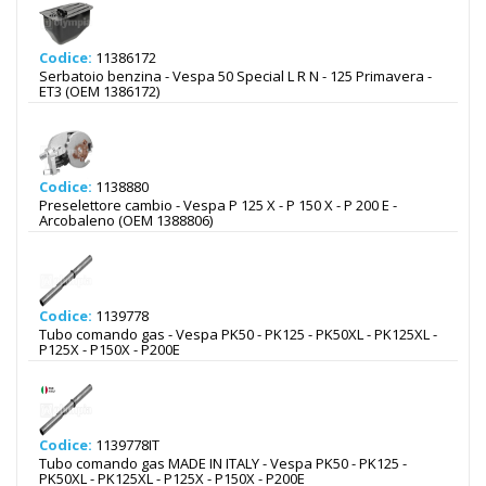
Codice:
11386172
Serbatoio benzina - Vespa 50 Special L R N - 125 Primavera -
ET3 (OEM 1386172)
Codice:
1138880
Preselettore cambio - Vespa P 125 X - P 150 X - P 200 E -
Arcobaleno (OEM 1388806)
Codice:
1139778
Tubo comando gas - Vespa PK50 - PK125 - PK50XL - PK125XL -
P125X - P150X - P200E
Codice:
1139778IT
Tubo comando gas MADE IN ITALY - Vespa PK50 - PK125 -
PK50XL - PK125XL - P125X - P150X - P200E