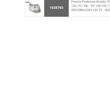
Freccia Posteriore Sinistra
125 (’07-’08) - PX 125/150
1638763
ARCOBALENO-125 T5 - VESPA