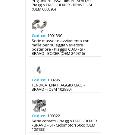
Prigioniero fissa cilindro M7x120 -
Piaggio CIAO - BOXER - BRAVO - SI
(OEM 000595)
Codice:
100139C
Serie massette avviamento con
molle per puleggia variatore
posteriore - Piaggio CIAO - SI -
BRAVO - BOXER (OEM 249816)
Codice:
100295
TENDICATENA PIAGGIO CIAO -
BRAVO - (OEM 102990)
Codice:
100322
Serie contatti - Piaggio CIAO - BOXER
- BRAVO - SI - Ciclomotori 50cc (OEM
103133)