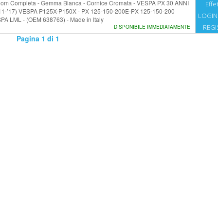
 Triom Completa - Gemma Bianca - Cornice Cromata - VESPA PX 30 ANNI
Effet
 (’11-’17) VESPA P125X-P150X - PX 125-150-200E-PX 125-150-200
LOGIN
 LML - (OEM 638763) - Made in Italy
REGI
DISPONIBILE IMMEDIATAMENTE
Pagina 1 di 1