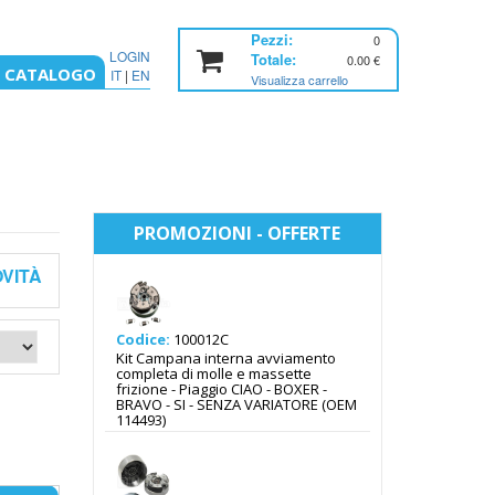
Pezzi:
0
LOGIN
Totale:
0.00
€
CATALOGO
IT
|
EN
Visualizza carrello
Home
Negozio
Categoria
PROMOZIONI - OFFERTE
OVITÀ
Codice:
100012C
Kit Campana interna avviamento
completa di molle e massette
frizione - Piaggio CIAO - BOXER -
BRAVO - SI - SENZA VARIATORE (OEM
114493)