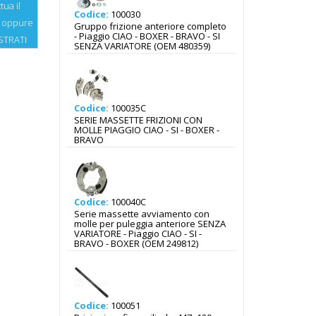
tua il
Codice:
100030
oppure
Gruppo frizione anteriore completo
- Piaggio CIAO - BOXER - BRAVO - SI
STRATI
SENZA VARIATORE (OEM 480359)
Codice:
100035C
SERIE MASSETTE FRIZIONI CON
MOLLE PIAGGIO CIAO - SI - BOXER -
BRAVO
Codice:
100040C
Serie massette avviamento con
molle per puleggia anteriore SENZA
VARIATORE - Piaggio CIAO - SI -
BRAVO - BOXER (OEM 249812)
Codice:
100051