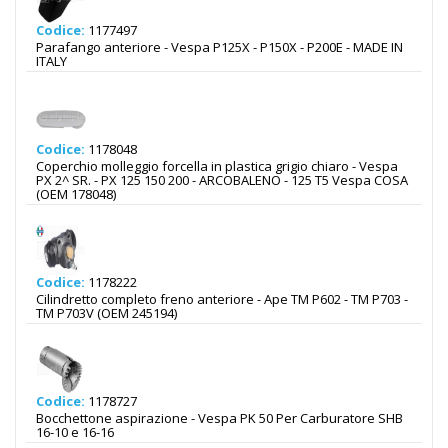
Codice:
1177497
Parafango anteriore - Vespa P125X - P150X - P200E - MADE IN
ITALY
Codice:
1178048
Coperchio molleggio forcella in plastica grigio chiaro - Vespa
PX 2^ SR. - PX 125 150 200 - ARCOBALENO - 125 T5 Vespa COSA
(OEM 178048)
Codice:
1178222
Cilindretto completo freno anteriore - Ape TM P602 - TM P703 -
TM P703V (OEM 245194)
Codice:
1178727
Bocchettone aspirazione - Vespa PK 50 Per Carburatore SHB
16-10 e 16-16