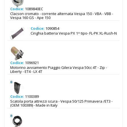
Codice:
1089840EC
Clacson cromato - corrente alternata Vespa 150 - VBA - VBB -
Vespa 160 GS - Ape 150
Codice:
1090854
Cinghia batteria Vespa PX 1^ tipo- FL-PK XL-Rush-N
Codice:
1096921
Motorino avviamento Piaggio Gilera Vespa 50cc 4T - Zip -
Liberty - ET4 - LX 4T
Codice:
1100389
Scatola porta attrezzi scura - Vespa 50/125 Primavera /ET3 -
(OEM 100389) - Made in Italy