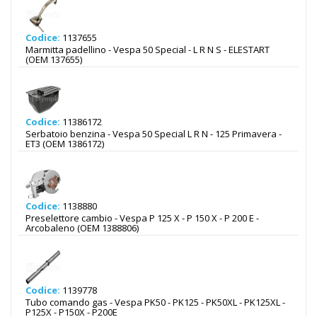
Codice:
1137655
Marmitta padellino - Vespa 50 Special - L R N S - ELESTART
(OEM 137655)
Codice:
11386172
Serbatoio benzina - Vespa 50 Special L R N - 125 Primavera -
ET3 (OEM 1386172)
Codice:
1138880
Preselettore cambio - Vespa P 125 X - P 150 X - P 200 E -
Arcobaleno (OEM 1388806)
Codice:
1139778
Tubo comando gas - Vespa PK50 - PK125 - PK50XL - PK125XL -
P125X - P150X - P200E