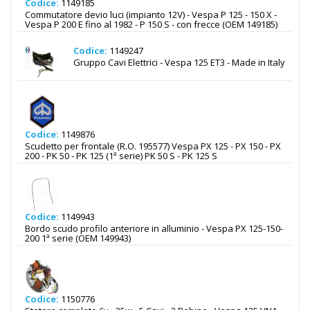
Codice:
1149185
Commutatore devio luci (impianto 12V) - Vespa P 125 - 150 X -
Vespa P 200 E fino al 1982 - P 150 S - con frecce (OEM 149185)
Codice:
1149247
Gruppo Cavi Elettrici - Vespa 125 ET3 - Made in Italy
Codice:
1149876
Scudetto per frontale (R.O. 195577) Vespa PX 125 - PX 150 - PX
200 - PK 50 - PK 125 (1ª serie) PK 50 S - PK 125 S
Codice:
1149943
Bordo scudo profilo anteriore in alluminio - Vespa PX 125-150-
200 1ª serie (OEM 149943)
Codice:
1150776