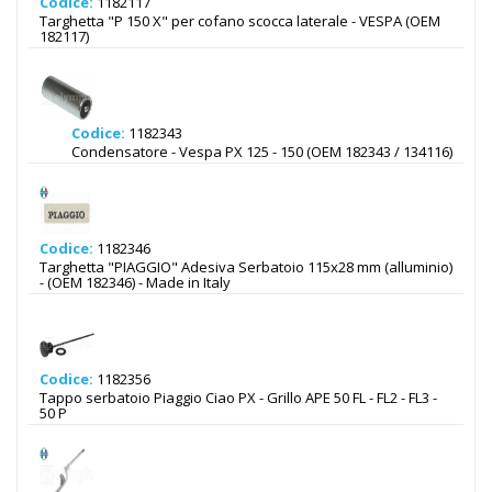
Codice:
1182117
Targhetta "P 150 X" per cofano scocca laterale - VESPA (OEM
182117)
Codice:
1182343
Condensatore - Vespa PX 125 - 150 (OEM 182343 / 134116)
Codice:
1182346
Targhetta "PIAGGIO" Adesiva Serbatoio 115x28 mm (alluminio)
- (OEM 182346) - Made in Italy
Codice:
1182356
Tappo serbatoio Piaggio Ciao PX - Grillo APE 50 FL - FL2 - FL3 -
50 P