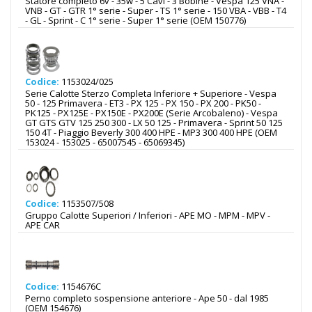
Statore completo 6v - 35w - 5 Cavi - 3 Bobine - Vespa 125 VNA -
VNB - GT - GTR 1° serie - Super - TS 1° serie - 150 VBA - VBB - T4
- GL - Sprint - C 1° serie - Super 1° serie (OEM 150776)
Codice:
1153024/025
Serie Calotte Sterzo Completa Inferiore + Superiore - Vespa
50 - 125 Primavera - ET3 - PX 125 - PX 150 - PX 200 - PK50 -
PK125 - PX125E - PX150E - PX200E (Serie Arcobaleno) - Vespa
GT GTS GTV 125 250 300 - LX 50 125 - Primavera - Sprint 50 125
150 4T - Piaggio Beverly 300 400 HPE - MP3 300 400 HPE (OEM
153024 - 153025 - 65007545 - 65069345)
Codice:
1153507/508
Gruppo Calotte Superiori / Inferiori - APE MO - MPM - MPV -
APE CAR
Codice:
1154676C
Perno completo sospensione anteriore - Ape 50 - dal 1985
(OEM 154676)