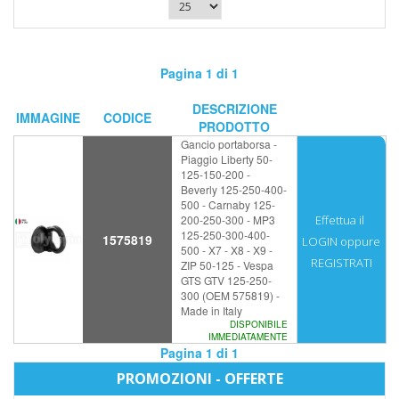
Pagina 1 di 1
DESCRIZIONE
IMMAGINE
CODICE
PRODOTTO
Gancio portaborsa -
Piaggio Liberty 50-
125-150-200 -
Beverly 125-250-400-
500 - Carnaby 125-
200-250-300 - MP3
Effettua il
125-250-300-400-
1575819
LOGIN
oppure
500 - X7 - X8 - X9 -
REGISTRATI
ZIP 50-125 - Vespa
GTS GTV 125-250-
300 (OEM 575819) -
Made in Italy
DISPONIBILE
IMMEDIATAMENTE
Pagina 1 di 1
PROMOZIONI - OFFERTE