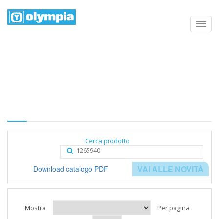
Elenco prodotti
Home
Negozio
Categoria
Cerca prodotto
VAI ALLE NOVITÀ
Download catalogo PDF
Mostra
Per pagina