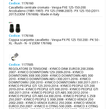
Codice:
1176160
Cavalletto centrale cromato - Vespa PXE 125-150-200
Arcobaleno (1981-1997) - PX 125 (1998-2007) - PX 125-150 (2011-
2017) (OEM 1761606) - Made in Italy
Codice:
1176166
Coppia scarpette cavalletto - Vespa PX PE 125 150 200 - PK 50 -
XL - Rush - N - V (OEM 176166)
Codice:
1177005
REGOLATORE DI TENSIONE - KYMCO DINK EURO3I 200 2006-
2007 - KYMCO DOWNTOWN 125I 2009-2016 - KYMCO
DOWNTOWN 300I 300 2009 - KYMCO DOWNTOWN ABS 300
2010 - KYMCO DOWNTOWN ABS I 300 2011-2016 - KYMCO
DOWNTOWN I 200 2010 - KYMCO DOWNTOWN I 300 2011-2011 -
KYMCO PEOPLE GTI 125 2010-2014 - KYMCO PEOPLE GTI 200
2010-2014 - KYMCO PEOPLE GTI 300 2010 - KYMCO PEOPLE GTI
300 2011-2014 - KYMCO PEOPLE GTI ABS 300 2012-2014 -
KYMCO PEOPLE GTI ABS E4 300 2016 - KYMCO PEOPLE S 250I
250 2007 - KYMCO PEOPLE S 300I 2008 - KYMCO VENOX 250
2002-2003 - KYMCO VENOX EURO2 250 2004 - KYMCO VENOX
EURO3 250 2007 - KYMCO X CITING 500 2005 - KYMCO X CITING