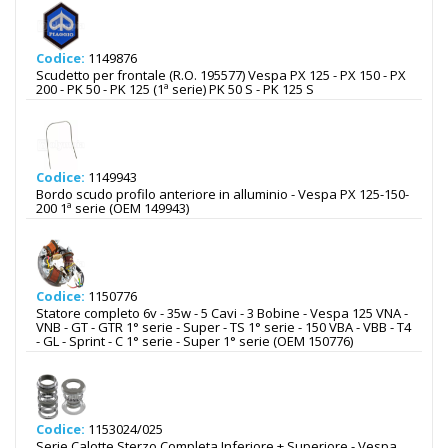
Codice:
1149876
Scudetto per frontale (R.O. 195577) Vespa PX 125 - PX 150 - PX
200 - PK 50 - PK 125 (1ª serie) PK 50 S - PK 125 S
Codice:
1149943
Bordo scudo profilo anteriore in alluminio - Vespa PX 125-150-
200 1ª serie (OEM 149943)
Codice:
1150776
Statore completo 6v - 35w - 5 Cavi - 3 Bobine - Vespa 125 VNA -
VNB - GT - GTR 1° serie - Super - TS 1° serie - 150 VBA - VBB - T4
- GL - Sprint - C 1° serie - Super 1° serie (OEM 150776)
Codice:
1153024/025
Serie Calotte Sterzo Completa Inferiore + Superiore - Vespa