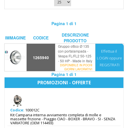
Pagina 1 di 1
DESCRIZIONE
IMMAGINE
CODICE
PRODOTTO
Gruppo ottico Ø 135
con portalampada -
Effettua il
Vespa FL/FL2 50-125
1265940
LOGIN
oppure
- 50 HP - Made in Italy
REGISTRATI
DISPONIBILE IN POCHI
GIORNI LAVORATIVI
Pagina 1 di 1
PROMOZIONI - OFFERTE
Codice:
100012C
Kit Campana interna avviamento completa di molle e
massette frizione - Piaggio CIAO - BOXER - BRAVO - SI - SENZA
VARIATORE (OEM 114493)