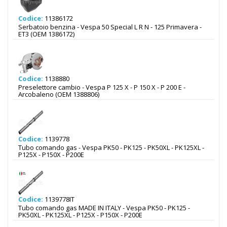
Codice:
11386172
Serbatoio benzina - Vespa 50 Special L R N - 125 Primavera -
ET3 (OEM 1386172)
Codice:
1138880
Preselettore cambio - Vespa P 125 X - P 150 X - P 200 E -
Arcobaleno (OEM 1388806)
Codice:
1139778
Tubo comando gas - Vespa PK50 - PK125 - PK50XL - PK125XL -
P125X - P150X - P200E
Codice:
1139778IT
Tubo comando gas MADE IN ITALY - Vespa PK50 - PK125 -
PK50XL - PK125XL - P125X - P150X - P200E