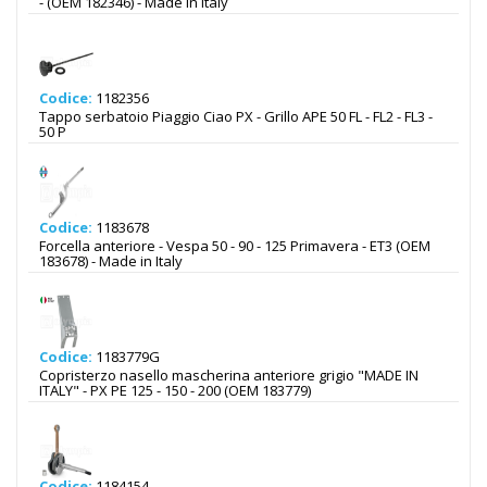
- (OEM 182346) - Made in Italy
Codice:
1182356
Tappo serbatoio Piaggio Ciao PX - Grillo APE 50 FL - FL2 - FL3 -
50 P
Codice:
1183678
Forcella anteriore - Vespa 50 - 90 - 125 Primavera - ET3 (OEM
183678) - Made in Italy
Codice:
1183779G
Copristerzo nasello mascherina anteriore grigio "MADE IN
ITALY" - PX PE 125 - 150 - 200 (OEM 183779)
Codice:
1184154