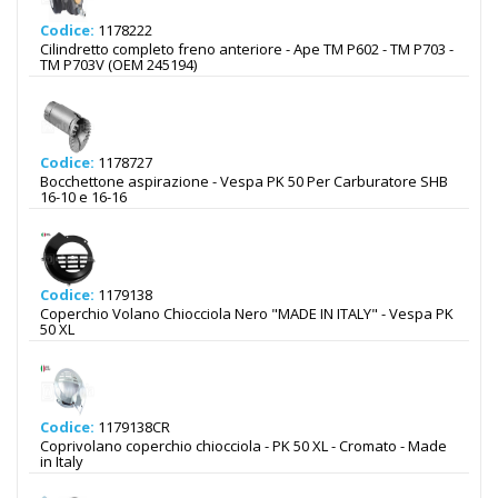
Codice:
1178222
Cilindretto completo freno anteriore - Ape TM P602 - TM P703 -
TM P703V (OEM 245194)
Codice:
1178727
Bocchettone aspirazione - Vespa PK 50 Per Carburatore SHB
16-10 e 16-16
Codice:
1179138
Coperchio Volano Chiocciola Nero "MADE IN ITALY" - Vespa PK
50 XL
Codice:
1179138CR
Coprivolano coperchio chiocciola - PK 50 XL - Cromato - Made
in Italy