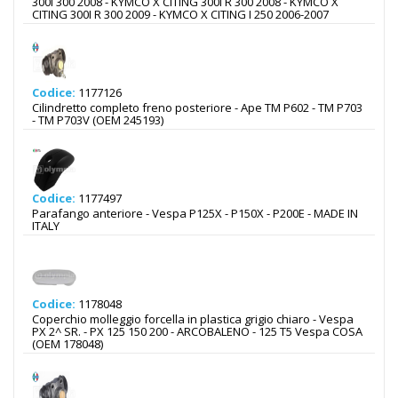
300I 300 2008 - KYMCO X CITING 300I R 300 2008 - KYMCO X
CITING 300I R 300 2009 - KYMCO X CITING I 250 2006-2007
Codice:
1177126
Cilindretto completo freno posteriore - Ape TM P602 - TM P703
- TM P703V (OEM 245193)
Codice:
1177497
Parafango anteriore - Vespa P125X - P150X - P200E - MADE IN
ITALY
Codice:
1178048
Coperchio molleggio forcella in plastica grigio chiaro - Vespa
PX 2^ SR. - PX 125 150 200 - ARCOBALENO - 125 T5 Vespa COSA
(OEM 178048)