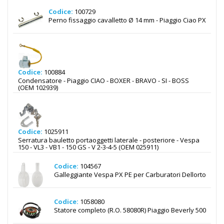
Codice:
100729
Perno fissaggio cavalletto Ø 14 mm - Piaggio Ciao PX
Codice:
100884
Condensatore - Piaggio CIAO - BOXER - BRAVO - SI - BOSS
(OEM 102939)
Codice:
1025911
Serratura bauletto portaoggetti laterale - posteriore - Vespa
150 - VL3 - VB1 - 150 GS - V 2-3-4-5 (OEM 025911)
Codice:
104567
Galleggiante Vespa PX PE per Carburatori Dellorto
Codice:
1058080
Statore completo (R.O. 58080R) Piaggio Beverly 500