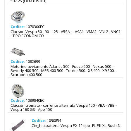
50-125 (OEM 639281)
Codice:
1070300EC
Clacson Vespa 50 - 90 - 125 - V5SA1 - V9A1 - VMA2 - VNL2 - VNC1
- TIPO ECONOMICO
Codice:
1082699
Motorino avviamento Atlantic 500 - Fuoco 500 - Nexus 500 -
Beverly 400-500 - MP3 400-500 - Tourer 500 - X8 400 - X9 500 -
Scarabeo 400-500
Codice:
1089840EC
Clacson cromato - corrente alternata Vespa 150 - VBA - VBB -
Vespa 160 GS - Ape 150
Codice:
1090854
Cinghia batteria Vespa PX 1^ tipo- FL-PK XL-Rush-N