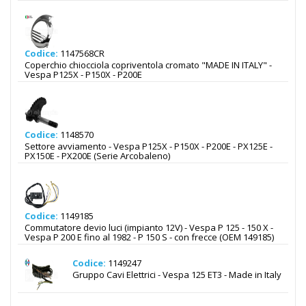
Codice:
1147568CR
Coperchio chiocciola copriventola cromato "MADE IN ITALY" -
Vespa P125X - P150X - P200E
Codice:
1148570
Settore avviamento - Vespa P125X - P150X - P200E - PX125E -
PX150E - PX200E (Serie Arcobaleno)
Codice:
1149185
Commutatore devio luci (impianto 12V) - Vespa P 125 - 150 X -
Vespa P 200 E fino al 1982 - P 150 S - con frecce (OEM 149185)
Codice:
1149247
Gruppo Cavi Elettrici - Vespa 125 ET3 - Made in Italy