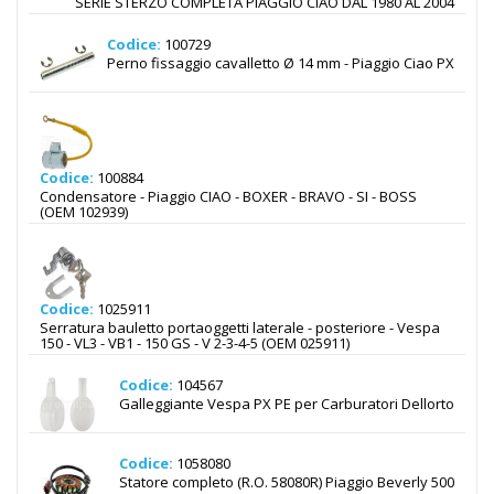
SERIE STERZO COMPLETA PIAGGIO CIAO DAL 1980 AL 2004
Codice:
100729
Perno fissaggio cavalletto Ø 14 mm - Piaggio Ciao PX
Codice:
100884
Condensatore - Piaggio CIAO - BOXER - BRAVO - SI - BOSS
(OEM 102939)
Codice:
1025911
Serratura bauletto portaoggetti laterale - posteriore - Vespa
150 - VL3 - VB1 - 150 GS - V 2-3-4-5 (OEM 025911)
Codice:
104567
Galleggiante Vespa PX PE per Carburatori Dellorto
Codice:
1058080
Statore completo (R.O. 58080R) Piaggio Beverly 500