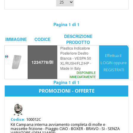
Pagina 1 di 1
DESCRIZIONE
IMMAGINE
CODICE
PRODOTTO
Plastica Indicatore
Posteriore Destro
Effettua il
Bianca - VESPA 50
1234778/BI
LOGIN
oppure
XL/RUSH/FL2/HP -
Made in Italy
REGISTRATI
DISPONIBILE
IMMEDIATAMENTE
Pagina 1 di 1
PROMOZIONI - OFFERTE
Codice:
100012C
Kit Campana interna avviamento completa di molle e
massette frizione - Piaggio CIAO - BOXER - BRAVO - SI - SENZA
VARIATORE (OEM 114493)