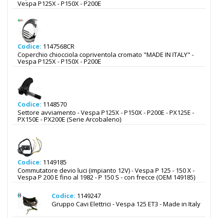
Vespa P125X - P150X - P200E
Codice:
1147568CR
Coperchio chiocciola copriventola cromato "MADE IN ITALY" -
Vespa P125X - P150X - P200E
Codice:
1148570
Settore avviamento - Vespa P125X - P150X - P200E - PX125E -
PX150E - PX200E (Serie Arcobaleno)
Codice:
1149185
Commutatore devio luci (impianto 12V) - Vespa P 125 - 150 X -
Vespa P 200 E fino al 1982 - P 150 S - con frecce (OEM 149185)
Codice:
1149247
Gruppo Cavi Elettrici - Vespa 125 ET3 - Made in Italy