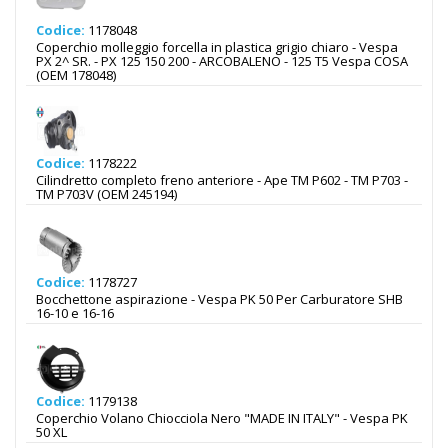
Codice:
1178048
Coperchio molleggio forcella in plastica grigio chiaro - Vespa
PX 2^ SR. - PX 125 150 200 - ARCOBALENO - 125 T5 Vespa COSA
(OEM 178048)
Codice:
1178222
Cilindretto completo freno anteriore - Ape TM P602 - TM P703 -
TM P703V (OEM 245194)
Codice:
1178727
Bocchettone aspirazione - Vespa PK 50 Per Carburatore SHB
16-10 e 16-16
Codice:
1179138
Coperchio Volano Chiocciola Nero "MADE IN ITALY" - Vespa PK
50 XL