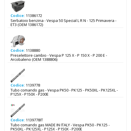
Codice:
11386172
Serbatoio benzina - Vespa 50 Special L R N - 125 Primavera -
ET3 (OEM 1386172)
Codice:
1138880
Preselettore cambio - Vespa P 125 X - P 150 X - P 200 E -
Arcobaleno (OEM 1388806)
Codice:
1139778
Tubo comando gas - Vespa PK50 - PK125 - PK50XL - PK125XL -
P125X - P150X - P200E
Codice:
1139778IT
Tubo comando gas MADE IN ITALY - Vespa PK50 - PK125 -
PK50XL - PK125XL - P125X - P150X - P200E