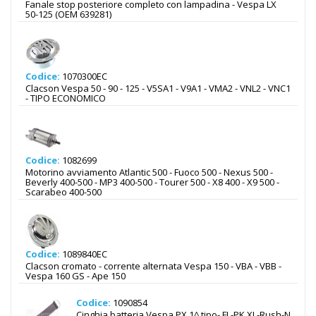
Fanale stop posteriore completo con lampadina - Vespa LX
50-125 (OEM 639281)
Codice:
1070300EC
Clacson Vespa 50 - 90 - 125 - V5SA1 - V9A1 - VMA2 - VNL2 - VNC1
- TIPO ECONOMICO
Codice:
1082699
Motorino avviamento Atlantic 500 - Fuoco 500 - Nexus 500 -
Beverly 400-500 - MP3 400-500 - Tourer 500 - X8 400 - X9 500 -
Scarabeo 400-500
Codice:
1089840EC
Clacson cromato - corrente alternata Vespa 150 - VBA - VBB -
Vespa 160 GS - Ape 150
Codice:
1090854
Cinghia batteria Vespa PX 1^ tipo- FL-PK XL-Rush-N