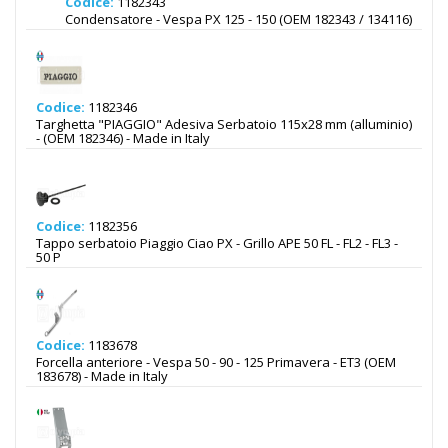
Codice:
1182343
Condensatore - Vespa PX 125 - 150 (OEM 182343 / 134116)
Codice:
1182346
Targhetta "PIAGGIO" Adesiva Serbatoio 115x28 mm (alluminio)
- (OEM 182346) - Made in Italy
Codice:
1182356
Tappo serbatoio Piaggio Ciao PX - Grillo APE 50 FL - FL2 - FL3 -
50 P
Codice:
1183678
Forcella anteriore - Vespa 50 - 90 - 125 Primavera - ET3 (OEM
183678) - Made in Italy