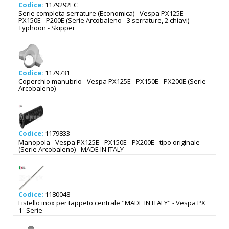
Codice:
1179292EC
Serie completa serrature (Economica) - Vespa PX125E -
PX150E - P200E (Serie Arcobaleno - 3 serrature, 2 chiavi) -
Typhoon - Skipper
Codice:
1179731
Coperchio manubrio - Vespa PX125E - PX150E - PX200E (Serie
Arcobaleno)
Codice:
1179833
Manopola - Vespa PX125E - PX150E - PX200E - tipo originale
(Serie Arcobaleno) - MADE IN ITALY
Codice:
1180048
Listello inox per tappeto centrale "MADE IN ITALY" - Vespa PX
1ª Serie