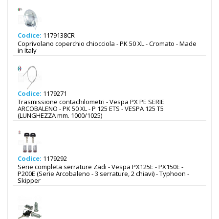
Codice:
1179138CR
Coprivolano coperchio chiocciola - PK 50 XL - Cromato - Made
in Italy
Codice:
1179271
Trasmissione contachilometri - Vespa PX PE SERIE
ARCOBALENO - PK 50 XL - P 125 ETS - VESPA 125 T5
(LUNGHEZZA mm. 1000/1025)
Codice:
1179292
Serie completa serrature Zadi - Vespa PX125E - PX150E -
P200E (Serie Arcobaleno - 3 serrature, 2 chiavi) - Typhoon -
Skipper