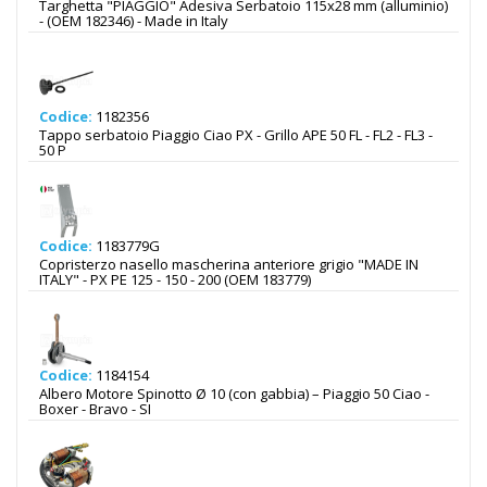
Targhetta "PIAGGIO" Adesiva Serbatoio 115x28 mm (alluminio)
- (OEM 182346) - Made in Italy
Codice:
1182356
Tappo serbatoio Piaggio Ciao PX - Grillo APE 50 FL - FL2 - FL3 -
50 P
Codice:
1183779G
Copristerzo nasello mascherina anteriore grigio "MADE IN
ITALY" - PX PE 125 - 150 - 200 (OEM 183779)
Codice:
1184154
Albero Motore Spinotto Ø 10 (con gabbia) – Piaggio 50 Ciao -
Boxer - Bravo - SI