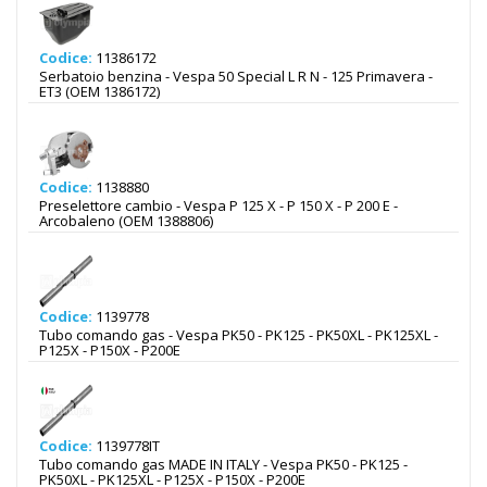
Codice:
11386172
Serbatoio benzina - Vespa 50 Special L R N - 125 Primavera -
ET3 (OEM 1386172)
Codice:
1138880
Preselettore cambio - Vespa P 125 X - P 150 X - P 200 E -
Arcobaleno (OEM 1388806)
Codice:
1139778
Tubo comando gas - Vespa PK50 - PK125 - PK50XL - PK125XL -
P125X - P150X - P200E
Codice:
1139778IT
Tubo comando gas MADE IN ITALY - Vespa PK50 - PK125 -
PK50XL - PK125XL - P125X - P150X - P200E