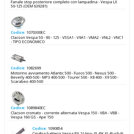
Fanale stop posteriore completo con lampadina - Vespa LX
50-125 (OEM 639281)
Codice:
1070300EC
Clacson Vespa 50 - 90 - 125 - V5SA1 - V9A1 - VMA2 - VNL2 - VNC1
- TIPO ECONOMICO
Codice:
1082699
Motorino avviamento Atlantic 500 - Fuoco 500 - Nexus 500 -
Beverly 400-500 - MP3 400-500 - Tourer 500 - X8 400 - X9 500 -
Scarabeo 400-500
Codice:
1089840EC
Clacson cromato - corrente alternata Vespa 150 - VBA - VBB -
Vespa 160 GS - Ape 150
Codice:
1090854
Cinghia batteria Vespa PX 1^ tipo- FL-PK XL-Rush-N