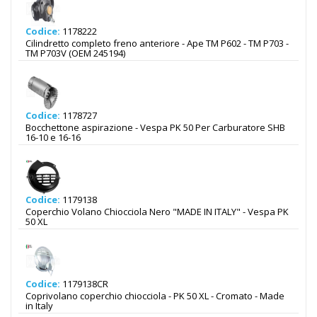
Codice:
1178222
Cilindretto completo freno anteriore - Ape TM P602 - TM P703 -
TM P703V (OEM 245194)
Codice:
1178727
Bocchettone aspirazione - Vespa PK 50 Per Carburatore SHB
16-10 e 16-16
Codice:
1179138
Coperchio Volano Chiocciola Nero "MADE IN ITALY" - Vespa PK
50 XL
Codice:
1179138CR
Coprivolano coperchio chiocciola - PK 50 XL - Cromato - Made
in Italy