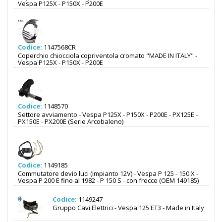
Vespa P125X - P150X - P200E
Codice:
1147568CR
Coperchio chiocciola copriventola cromato "MADE IN ITALY" -
Vespa P125X - P150X - P200E
Codice:
1148570
Settore avviamento - Vespa P125X - P150X - P200E - PX125E -
PX150E - PX200E (Serie Arcobaleno)
Codice:
1149185
Commutatore devio luci (impianto 12V) - Vespa P 125 - 150 X -
Vespa P 200 E fino al 1982 - P 150 S - con frecce (OEM 149185)
Codice:
1149247
Gruppo Cavi Elettrici - Vespa 125 ET3 - Made in Italy