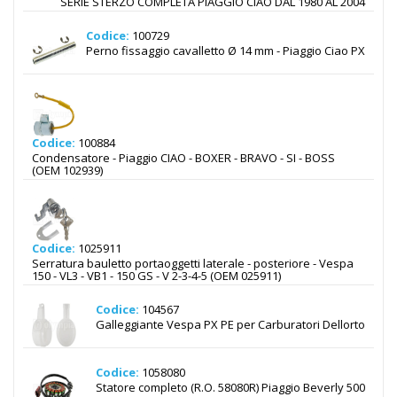
SERIE STERZO COMPLETA PIAGGIO CIAO DAL 1980 AL 2004
Codice:
100729
Perno fissaggio cavalletto Ø 14 mm - Piaggio Ciao PX
Codice:
100884
Condensatore - Piaggio CIAO - BOXER - BRAVO - SI - BOSS
(OEM 102939)
Codice:
1025911
Serratura bauletto portaoggetti laterale - posteriore - Vespa
150 - VL3 - VB1 - 150 GS - V 2-3-4-5 (OEM 025911)
Codice:
104567
Galleggiante Vespa PX PE per Carburatori Dellorto
Codice:
1058080
Statore completo (R.O. 58080R) Piaggio Beverly 500