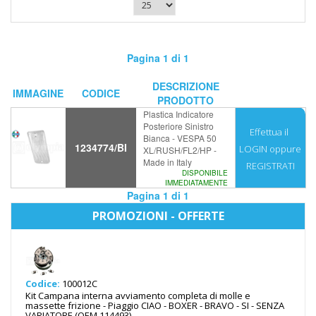
Pagina 1 di 1
DESCRIZIONE
IMMAGINE
CODICE
PRODOTTO
Plastica Indicatore
Posteriore Sinistro
Effettua il
Bianca - VESPA 50
1234774/BI
LOGIN
oppure
XL/RUSH/FL2/HP -
Made in Italy
REGISTRATI
DISPONIBILE
IMMEDIATAMENTE
Pagina 1 di 1
PROMOZIONI - OFFERTE
Codice:
100012C
Kit Campana interna avviamento completa di molle e
massette frizione - Piaggio CIAO - BOXER - BRAVO - SI - SENZA
VARIATORE (OEM 114493)