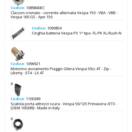
Codice:
1089840EC
Clacson cromato - corrente alternata Vespa 150 - VBA - VBB -
Vespa 160 GS - Ape 150
Codice:
1090854
Cinghia batteria Vespa PX 1^ tipo- FL-PK XL-Rush-N
Codice:
1096921
Motorino avviamento Piaggio Gilera Vespa 50cc 4T - Zip -
Liberty - ET4 - LX 4T
Codice:
1100389
Scatola porta attrezzi scura - Vespa 50/125 Primavera /ET3 -
(OEM 100389) - Made in Italy