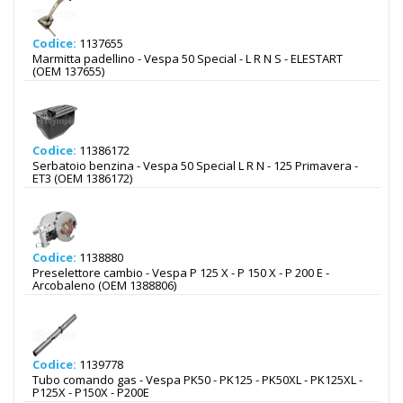
Codice:
1137655
Marmitta padellino - Vespa 50 Special - L R N S - ELESTART
(OEM 137655)
Codice:
11386172
Serbatoio benzina - Vespa 50 Special L R N - 125 Primavera -
ET3 (OEM 1386172)
Codice:
1138880
Preselettore cambio - Vespa P 125 X - P 150 X - P 200 E -
Arcobaleno (OEM 1388806)
Codice:
1139778
Tubo comando gas - Vespa PK50 - PK125 - PK50XL - PK125XL -
P125X - P150X - P200E