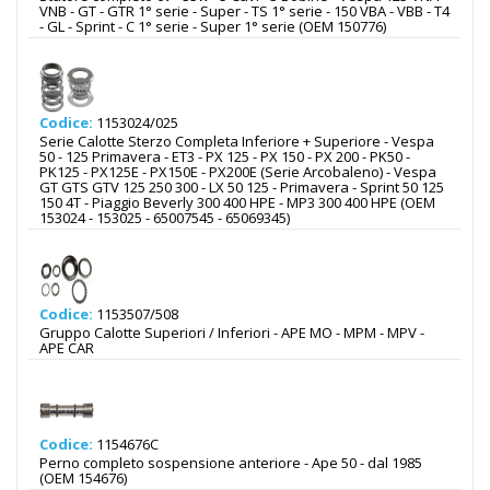
VNB - GT - GTR 1° serie - Super - TS 1° serie - 150 VBA - VBB - T4
- GL - Sprint - C 1° serie - Super 1° serie (OEM 150776)
Codice:
1153024/025
Serie Calotte Sterzo Completa Inferiore + Superiore - Vespa
50 - 125 Primavera - ET3 - PX 125 - PX 150 - PX 200 - PK50 -
PK125 - PX125E - PX150E - PX200E (Serie Arcobaleno) - Vespa
GT GTS GTV 125 250 300 - LX 50 125 - Primavera - Sprint 50 125
150 4T - Piaggio Beverly 300 400 HPE - MP3 300 400 HPE (OEM
153024 - 153025 - 65007545 - 65069345)
Codice:
1153507/508
Gruppo Calotte Superiori / Inferiori - APE MO - MPM - MPV -
APE CAR
Codice:
1154676C
Perno completo sospensione anteriore - Ape 50 - dal 1985
(OEM 154676)