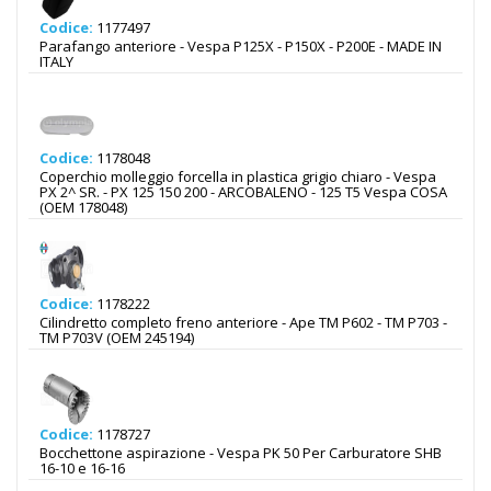
Codice:
1177497
Parafango anteriore - Vespa P125X - P150X - P200E - MADE IN
ITALY
Codice:
1178048
Coperchio molleggio forcella in plastica grigio chiaro - Vespa
PX 2^ SR. - PX 125 150 200 - ARCOBALENO - 125 T5 Vespa COSA
(OEM 178048)
Codice:
1178222
Cilindretto completo freno anteriore - Ape TM P602 - TM P703 -
TM P703V (OEM 245194)
Codice:
1178727
Bocchettone aspirazione - Vespa PK 50 Per Carburatore SHB
16-10 e 16-16