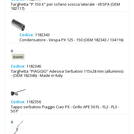
Targhetta "P 150 X" per cofano scocca laterale - VESPA (OEM
182117)
Codice:
1182343
Condensatore - Vespa PX 125 - 150 (OEM 182343 / 134116)
Codice:
1182346
Targhetta "PIAGGIO" Adesiva Serbatoio 115x28 mm (alluminio)
- (OEM 182346) - Made in Italy
Codice:
1182356
Tappo serbatoio Piaggio Ciao PX - Grillo APE 50 FL - FL2 - FL3 -
50 P