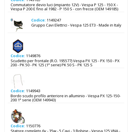
Commutatore devio luci (impianto 12V) - Vespa P 125 - 150 X -
Vespa P 200 E fino al 1982 - P 150 S - con frecce (OEM 149185)
Codice:
1149247
Gruppo Cavi Elettrici - Vespa 125 ET3 - Made in Italy
Codice:
1149876
Scudetto per frontale (R.O. 195577) Vespa PX 125 - PX 150 - PX
200 - PK 50 - PK 125 (1ª serie) PK 50 S - PK 125 S
Codice:
1149943
Bordo scudo profilo anteriore in alluminio - Vespa PX 125-150-
200 1ª serie (OEM 149943)
Codice:
1150776
Statore completo 6v - 35w - 5 Cavi - 3 Bobine - Vespa 125 VNA -