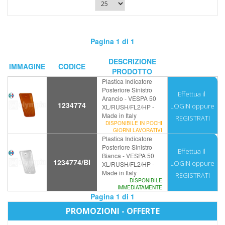
Pagina 1 di 1
DESCRIZIONE
IMMAGINE
CODICE
PRODOTTO
Plastica Indicatore
Posteriore Sinistro
Effettua il
Arancio - VESPA 50
1234774
LOGIN
oppure
XL/RUSH/FL2/HP -
Made in Italy
REGISTRATI
DISPONIBILE IN POCHI
GIORNI LAVORATIVI
Plastica Indicatore
Posteriore Sinistro
Effettua il
Bianca - VESPA 50
1234774/BI
LOGIN
oppure
XL/RUSH/FL2/HP -
Made in Italy
REGISTRATI
DISPONIBILE
IMMEDIATAMENTE
Pagina 1 di 1
PROMOZIONI - OFFERTE