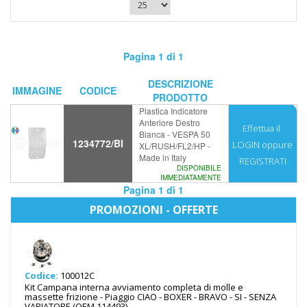
Pagina 1 di 1
DESCRIZIONE
IMMAGINE
CODICE
PRODOTTO
Plastica Indicatore
Anteriore Destro
Effettua il
Bianca - VESPA 50
1234772/BI
LOGIN
oppure
XL/RUSH/FL2/HP -
Made in Italy
REGISTRATI
DISPONIBILE
IMMEDIATAMENTE
Pagina 1 di 1
PROMOZIONI - OFFERTE
Codice:
100012C
Kit Campana interna avviamento completa di molle e
massette frizione - Piaggio CIAO - BOXER - BRAVO - SI - SENZA
VARIATORE (OEM 114493)