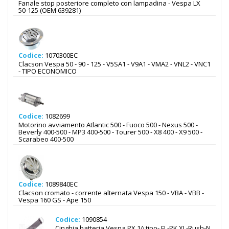
Fanale stop posteriore completo con lampadina - Vespa LX
50-125 (OEM 639281)
Codice:
1070300EC
Clacson Vespa 50 - 90 - 125 - V5SA1 - V9A1 - VMA2 - VNL2 - VNC1
- TIPO ECONOMICO
Codice:
1082699
Motorino avviamento Atlantic 500 - Fuoco 500 - Nexus 500 -
Beverly 400-500 - MP3 400-500 - Tourer 500 - X8 400 - X9 500 -
Scarabeo 400-500
Codice:
1089840EC
Clacson cromato - corrente alternata Vespa 150 - VBA - VBB -
Vespa 160 GS - Ape 150
Codice:
1090854
Cinghia batteria Vespa PX 1^ tipo- FL-PK XL-Rush-N