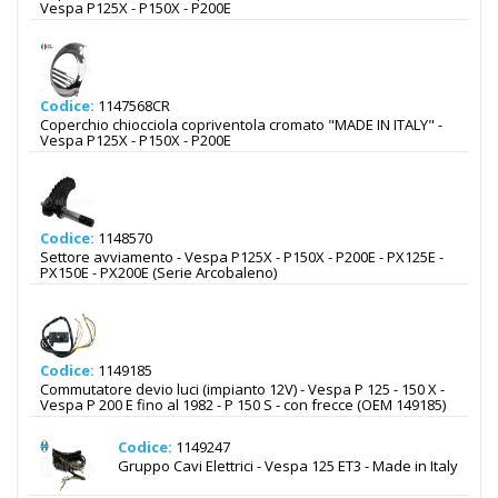
Vespa P125X - P150X - P200E
Codice:
1147568CR
Coperchio chiocciola copriventola cromato "MADE IN ITALY" -
Vespa P125X - P150X - P200E
Codice:
1148570
Settore avviamento - Vespa P125X - P150X - P200E - PX125E -
PX150E - PX200E (Serie Arcobaleno)
Codice:
1149185
Commutatore devio luci (impianto 12V) - Vespa P 125 - 150 X -
Vespa P 200 E fino al 1982 - P 150 S - con frecce (OEM 149185)
Codice:
1149247
Gruppo Cavi Elettrici - Vespa 125 ET3 - Made in Italy