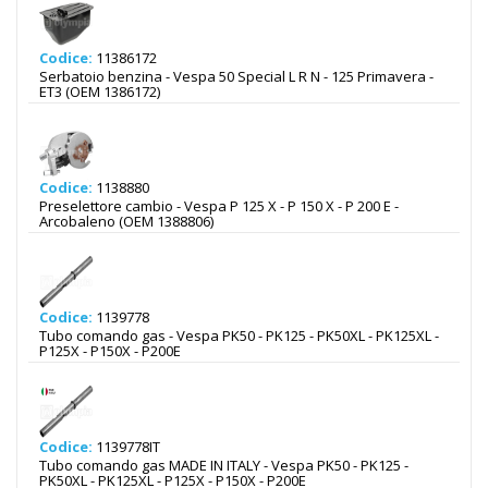
Codice:
11386172
Serbatoio benzina - Vespa 50 Special L R N - 125 Primavera -
ET3 (OEM 1386172)
Codice:
1138880
Preselettore cambio - Vespa P 125 X - P 150 X - P 200 E -
Arcobaleno (OEM 1388806)
Codice:
1139778
Tubo comando gas - Vespa PK50 - PK125 - PK50XL - PK125XL -
P125X - P150X - P200E
Codice:
1139778IT
Tubo comando gas MADE IN ITALY - Vespa PK50 - PK125 -
PK50XL - PK125XL - P125X - P150X - P200E