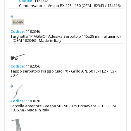
Codice:
1182343
Condensatore - Vespa PX 125 - 150 (OEM 182343 / 134116)
Codice:
1182346
Targhetta "PIAGGIO" Adesiva Serbatoio 115x28 mm (alluminio)
- (OEM 182346) - Made in Italy
Codice:
1182356
Tappo serbatoio Piaggio Ciao PX - Grillo APE 50 FL - FL2 - FL3 -
50 P
Codice:
1183678
Forcella anteriore - Vespa 50 - 90 - 125 Primavera - ET3 (OEM
183678) - Made in Italy