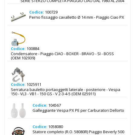
SERIE STERZO COMPLETA PIAGGIO CIAO DAL 1980 AL 2004
Codice:
100729
Perno fissaggio cavalletto Ø 14 mm - Piaggio Ciao PX
Codice:
100884
Condensatore - Piaggio CIAO - BOXER - BRAVO - SI - BOSS
(OEM 102939)
Codice:
1025911
Serratura bauletto portaoggetti laterale - posteriore - Vespa
150 - VL3 - VB1 - 150 GS - V 2-3-4-5 (OEM 025911)
Codice:
104567
Galleggiante Vespa PX PE per Carburatori Dellorto
Codice:
1058080
Statore completo (R.O. 58080R) Piaggio Beverly 500