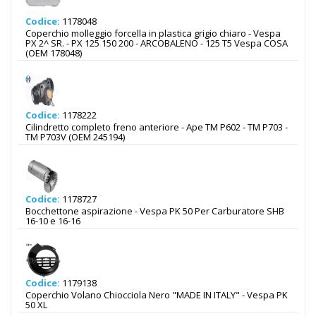
Codice:
1178048
Coperchio molleggio forcella in plastica grigio chiaro - Vespa
PX 2^ SR. - PX 125 150 200 - ARCOBALENO - 125 T5 Vespa COSA
(OEM 178048)
Codice:
1178222
Cilindretto completo freno anteriore - Ape TM P602 - TM P703 -
TM P703V (OEM 245194)
Codice:
1178727
Bocchettone aspirazione - Vespa PK 50 Per Carburatore SHB
16-10 e 16-16
Codice:
1179138
Coperchio Volano Chiocciola Nero "MADE IN ITALY" - Vespa PK
50 XL