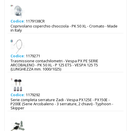
Codice:
1179138CR
Coprivolano coperchio chiocciola - PK 50 XL - Cromato - Made
in Italy
Codice:
1179271
Trasmissione contachilometri - Vespa PX PE SERIE
ARCOBALENO - PK 50 XL - P 125 ETS - VESPA 125 T5
(LUNGHEZZA mm. 1000/1025)
Codice:
1179292
Serie completa serrature Zadi - Vespa PX125E - PX150E -
P200E (Serie Arcobaleno - 3 serrature, 2 chiavi) - Typhoon -
Skipper