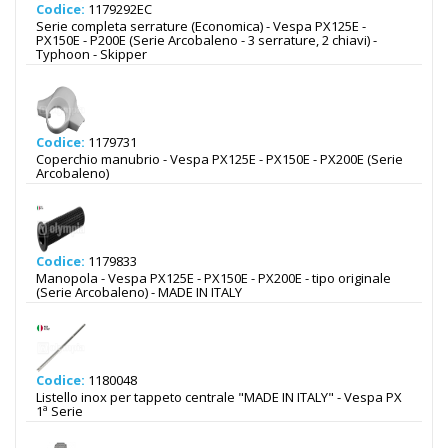
Codice:
1179292EC
Serie completa serrature (Economica) - Vespa PX125E -
PX150E - P200E (Serie Arcobaleno - 3 serrature, 2 chiavi) -
Typhoon - Skipper
Codice:
1179731
Coperchio manubrio - Vespa PX125E - PX150E - PX200E (Serie
Arcobaleno)
Codice:
1179833
Manopola - Vespa PX125E - PX150E - PX200E - tipo originale
(Serie Arcobaleno) - MADE IN ITALY
Codice:
1180048
Listello inox per tappeto centrale "MADE IN ITALY" - Vespa PX
1ª Serie