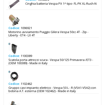
Cinghia batteria Vespa PX 1^ tipo- FL-PK XL-Rush-N
Codice:
1096921
Motorino avviamento Piaggio Gilera Vespa 50cc 4T - Zip -
Liberty - ET4 - LX 4T
Codice:
1100389
Scatola porta attrezzi scura - Vespa 50/125 Primavera /ET3 -
(OEM 100389) - Made in Italy
Codice:
1102462
Gruppo cavi impianto elettrico - Vespa 50 L - R (V5A1-V5A2) con
bobina A.T. esterna (OEM 102462) - Made in Italy