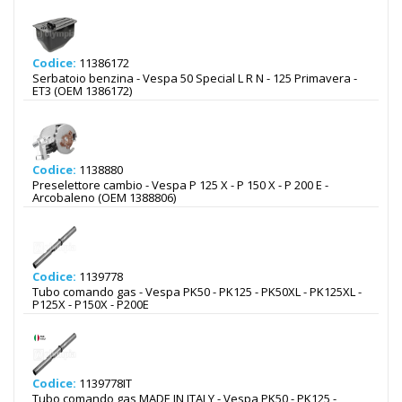
Codice:
11386172
Serbatoio benzina - Vespa 50 Special L R N - 125 Primavera -
ET3 (OEM 1386172)
Codice:
1138880
Preselettore cambio - Vespa P 125 X - P 150 X - P 200 E -
Arcobaleno (OEM 1388806)
Codice:
1139778
Tubo comando gas - Vespa PK50 - PK125 - PK50XL - PK125XL -
P125X - P150X - P200E
Codice:
1139778IT
Tubo comando gas MADE IN ITALY - Vespa PK50 - PK125 -