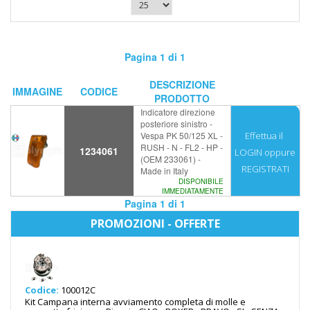
Pagina 1 di 1
DESCRIZIONE
IMMAGINE
CODICE
PRODOTTO
Indicatore direzione
posteriore sinistro -
Vespa PK 50/125 XL -
Effettua il
RUSH - N - FL2 - HP -
1234061
LOGIN
oppure
(OEM 233061) -
REGISTRATI
Made in Italy
DISPONIBILE
IMMEDIATAMENTE
Pagina 1 di 1
PROMOZIONI - OFFERTE
Codice:
100012C
Kit Campana interna avviamento completa di molle e