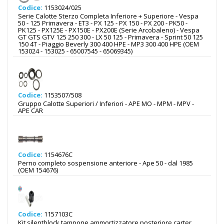
Codice:
1153024/025
Serie Calotte Sterzo Completa Inferiore + Superiore - Vespa
50 - 125 Primavera - ET3 - PX 125 - PX 150 - PX 200 - PK50 -
PK125 - PX125E - PX150E - PX200E (Serie Arcobaleno) - Vespa
GT GTS GTV 125 250 300 - LX 50 125 - Primavera - Sprint 50 125
150 4T - Piaggio Beverly 300 400 HPE - MP3 300 400 HPE (OEM
153024 - 153025 - 65007545 - 65069345)
Codice:
1153507/508
Gruppo Calotte Superiori / Inferiori - APE MO - MPM - MPV -
APE CAR
Codice:
1154676C
Perno completo sospensione anteriore - Ape 50 - dal 1985
(OEM 154676)
Codice:
1157103C
Kit silentblock tampone ammortizzatore posteriore carter