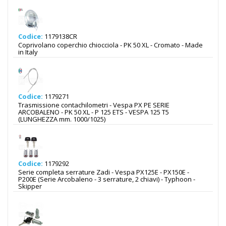
Codice:
1179138CR
Coprivolano coperchio chiocciola - PK 50 XL - Cromato - Made
in Italy
Codice:
1179271
Trasmissione contachilometri - Vespa PX PE SERIE
ARCOBALENO - PK 50 XL - P 125 ETS - VESPA 125 T5
(LUNGHEZZA mm. 1000/1025)
Codice:
1179292
Serie completa serrature Zadi - Vespa PX125E - PX150E -
P200E (Serie Arcobaleno - 3 serrature, 2 chiavi) - Typhoon -
Skipper