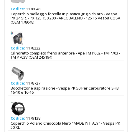
Codice:
1178048
Coperchio molleggio forcella in plastica grigio chiaro - Vespa
PX 2^ SR. - PX 125 150 200 - ARCOBALENO - 125 T5 Vespa COSA
(OEM 178048)
Codice:
1178222
Cilindretto completo freno anteriore - Ape TM P602 - TM P703 -
TM P703V (OEM 245194)
Codice:
1178727
Bocchettone aspirazione - Vespa PK 50 Per Carburatore SHB
16-10 e 16-16
Codice:
1179138
Coperchio Volano Chiocciola Nero "MADE IN ITALY" - Vespa PK
50 XL