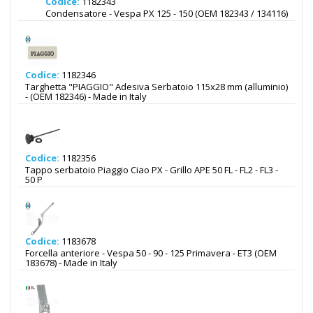
Codice:
1182343
Condensatore - Vespa PX 125 - 150 (OEM 182343 / 134116)
Codice:
1182346
Targhetta "PIAGGIO" Adesiva Serbatoio 115x28 mm (alluminio)
- (OEM 182346) - Made in Italy
Codice:
1182356
Tappo serbatoio Piaggio Ciao PX - Grillo APE 50 FL - FL2 - FL3 -
50 P
Codice:
1183678
Forcella anteriore - Vespa 50 - 90 - 125 Primavera - ET3 (OEM
183678) - Made in Italy