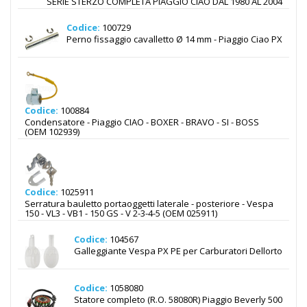
SERIE STERZO COMPLETA PIAGGIO CIAO DAL 1980 AL 2004
Codice:
100729
Perno fissaggio cavalletto Ø 14 mm - Piaggio Ciao PX
Codice:
100884
Condensatore - Piaggio CIAO - BOXER - BRAVO - SI - BOSS
(OEM 102939)
Codice:
1025911
Serratura bauletto portaoggetti laterale - posteriore - Vespa
150 - VL3 - VB1 - 150 GS - V 2-3-4-5 (OEM 025911)
Codice:
104567
Galleggiante Vespa PX PE per Carburatori Dellorto
Codice:
1058080
Statore completo (R.O. 58080R) Piaggio Beverly 500