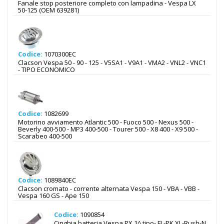
Fanale stop posteriore completo con lampadina - Vespa LX
50-125 (OEM 639281)
Codice:
1070300EC
Clacson Vespa 50 - 90 - 125 - V5SA1 - V9A1 - VMA2 - VNL2 - VNC1
- TIPO ECONOMICO
Codice:
1082699
Motorino avviamento Atlantic 500 - Fuoco 500 - Nexus 500 -
Beverly 400-500 - MP3 400-500 - Tourer 500 - X8 400 - X9 500 -
Scarabeo 400-500
Codice:
1089840EC
Clacson cromato - corrente alternata Vespa 150 - VBA - VBB -
Vespa 160 GS - Ape 150
Codice:
1090854
Cinghia batteria Vespa PX 1^ tipo- FL-PK XL-Rush-N