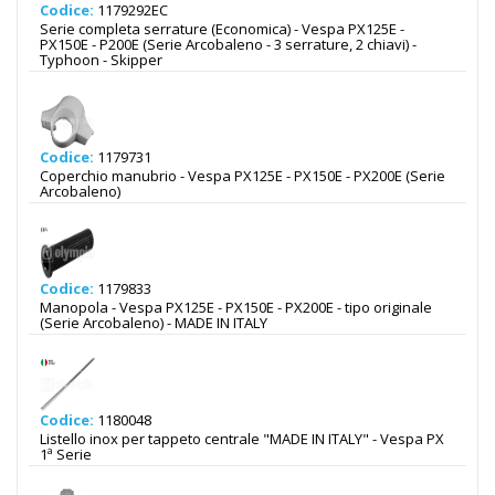
Codice:
1179292EC
Serie completa serrature (Economica) - Vespa PX125E -
PX150E - P200E (Serie Arcobaleno - 3 serrature, 2 chiavi) -
Typhoon - Skipper
Codice:
1179731
Coperchio manubrio - Vespa PX125E - PX150E - PX200E (Serie
Arcobaleno)
Codice:
1179833
Manopola - Vespa PX125E - PX150E - PX200E - tipo originale
(Serie Arcobaleno) - MADE IN ITALY
Codice:
1180048
Listello inox per tappeto centrale "MADE IN ITALY" - Vespa PX
1ª Serie