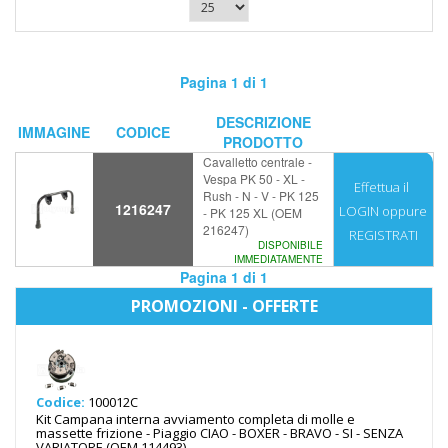
Pagina 1 di 1
DESCRIZIONE
IMMAGINE
CODICE
PRODOTTO
Cavalletto centrale -
Vespa PK 50 - XL -
Effettua il
Rush - N - V - PK 125
1216247
LOGIN
oppure
- PK 125 XL (OEM
216247)
REGISTRATI
DISPONIBILE
IMMEDIATAMENTE
Pagina 1 di 1
PROMOZIONI - OFFERTE
Codice:
100012C
Kit Campana interna avviamento completa di molle e
massette frizione - Piaggio CIAO - BOXER - BRAVO - SI - SENZA
VARIATORE (OEM 114493)