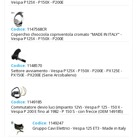
Vespa P125X - P150X - P200E
Codice:
1147568CR
Coperchio chiocciola copriventola cromato "MADE IN ITALY" -
Vespa P125X - P150X - P200E
Codice:
1148570
Settore avviamento - Vespa P125X - P150X - P200E - PX125E -
PX150E - PX200E (Serie Arcobaleno)
Codice:
1149185
Commutatore devio luci (impianto 12V) - Vespa P 125 - 150 X -
Vespa P 200 E fino al 1982 - P 150 S - con frecce (OEM 149185)
Codice:
1149247
Gruppo Cavi Elettrici - Vespa 125 ET3 - Made in Italy