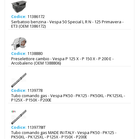
Codice:
11386172
Serbatoio benzina - Vespa 50 Special L R N - 125 Primavera -
ET3 (OEM 1386172)
Codice:
1138880
Preselettore cambio - Vespa P 125 X - P 150 X - P 200 E -
Arcobaleno (OEM 1388806)
Codice:
1139778
Tubo comando gas - Vespa PK50 - PK125 - PK50XL - PK125XL -
P125X - P150X - P200E
Codice:
1139778IT
Tubo comando gas MADE IN ITALY - Vespa PK50 - PK125 -
PK50XL - PK125XL - P125X - P150X - P200E