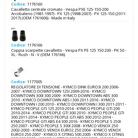
Codice:
1176160
Cavalletto centrale cromato - Vespa PXE 125-150-200
Arcobaleno (1981-1997) - PX 125 (1998-2007) - PX 125-150 (2011-
2017) (OEM 1761606) - Made in Italy
Codice:
1176166
Coppia scarpette cavalletto - Vespa PX PE 125 150 200 - PK 50 -
XL - Rush - N - V (OEM 176166)
Codice:
1177005
REGOLATORE DI TENSIONE - KYMCO DINK EURO3I 200 2006-
2007 - KYMCO DOWNTOWN 125I 2009-2016 - KYMCO
DOWNTOWN 300I 300 2009 - KYMCO DOWNTOWN ABS 300
2010 - KYMCO DOWNTOWN ABS I 300 2011-2016 - KYMCO
DOWNTOWN I 200 2010 - KYMCO DOWNTOWN I 300 2011-2011 -
KYMCO PEOPLE GTI 125 2010-2014 - KYMCO PEOPLE GTI 200
2010-2014 - KYMCO PEOPLE GTI 300 2010 - KYMCO PEOPLE GTI
300 2011-2014 - KYMCO PEOPLE GTI ABS 300 2012-2014 -
KYMCO PEOPLE GTI ABS E4 300 2016 - KYMCO PEOPLE S 250I
250 2007 - KYMCO PEOPLE S 300I 2008 - KYMCO VENOX 250
2002-2003 - KYMCO VENOX EURO2 250 2004 - KYMCO VENOX
EURO3 250 2007 - KYMCO X CITING 500 2005 - KYMCO X CITING