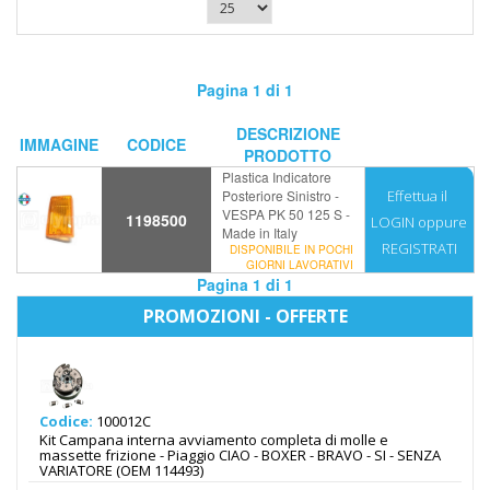
Pagina 1 di 1
DESCRIZIONE
IMMAGINE
CODICE
PRODOTTO
Plastica Indicatore
Posteriore Sinistro -
Effettua il
VESPA PK 50 125 S -
1198500
LOGIN
oppure
Made in Italy
REGISTRATI
DISPONIBILE IN POCHI
GIORNI LAVORATIVI
Pagina 1 di 1
PROMOZIONI - OFFERTE
Codice:
100012C
Kit Campana interna avviamento completa di molle e
massette frizione - Piaggio CIAO - BOXER - BRAVO - SI - SENZA
VARIATORE (OEM 114493)