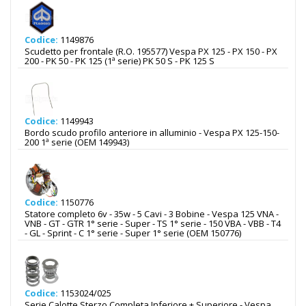
Codice:
1149876
Scudetto per frontale (R.O. 195577) Vespa PX 125 - PX 150 - PX
200 - PK 50 - PK 125 (1ª serie) PK 50 S - PK 125 S
Codice:
1149943
Bordo scudo profilo anteriore in alluminio - Vespa PX 125-150-
200 1ª serie (OEM 149943)
Codice:
1150776
Statore completo 6v - 35w - 5 Cavi - 3 Bobine - Vespa 125 VNA -
VNB - GT - GTR 1° serie - Super - TS 1° serie - 150 VBA - VBB - T4
- GL - Sprint - C 1° serie - Super 1° serie (OEM 150776)
Codice:
1153024/025
Serie Calotte Sterzo Completa Inferiore + Superiore - Vespa