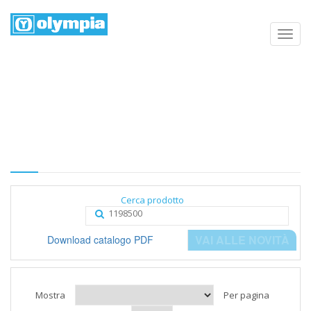
Elenco prodotti
Home
Negozio
Categoria
Cerca prodotto
VAI ALLE NOVITÀ
Download catalogo PDF
Mostra
Per pagina