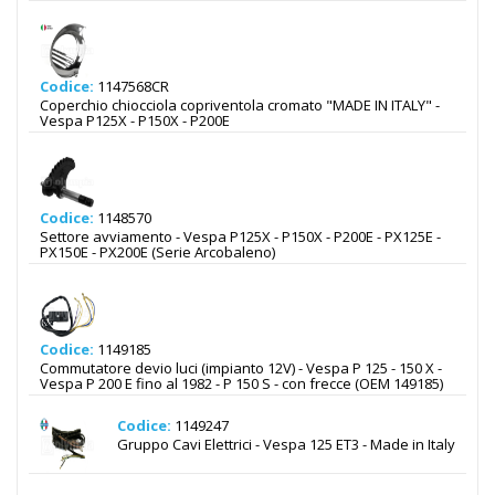
Codice:
1147568CR
Coperchio chiocciola copriventola cromato "MADE IN ITALY" -
Vespa P125X - P150X - P200E
Codice:
1148570
Settore avviamento - Vespa P125X - P150X - P200E - PX125E -
PX150E - PX200E (Serie Arcobaleno)
Codice:
1149185
Commutatore devio luci (impianto 12V) - Vespa P 125 - 150 X -
Vespa P 200 E fino al 1982 - P 150 S - con frecce (OEM 149185)
Codice:
1149247
Gruppo Cavi Elettrici - Vespa 125 ET3 - Made in Italy