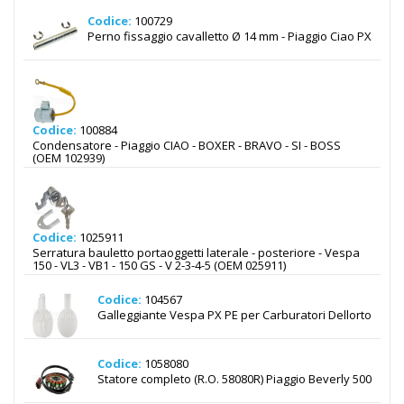
Codice:
100729
Perno fissaggio cavalletto Ø 14 mm - Piaggio Ciao PX
Codice:
100884
Condensatore - Piaggio CIAO - BOXER - BRAVO - SI - BOSS
(OEM 102939)
Codice:
1025911
Serratura bauletto portaoggetti laterale - posteriore - Vespa
150 - VL3 - VB1 - 150 GS - V 2-3-4-5 (OEM 025911)
Codice:
104567
Galleggiante Vespa PX PE per Carburatori Dellorto
Codice:
1058080
Statore completo (R.O. 58080R) Piaggio Beverly 500