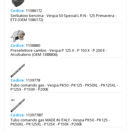
Codice:
11386172
Serbatoio benzina - Vespa 50 Special L R N - 125 Primavera -
ET3 (OEM 1386172)
Codice:
1138880
Preselettore cambio - Vespa P 125 X - P 150 X - P 200 E -
Arcobaleno (OEM 1388806)
Codice:
1139778
Tubo comando gas - Vespa PK50 - PK125 - PK50XL - PK125XL -
P125X - P150X - P200E
Codice:
1139778IT
Tubo comando gas MADE IN ITALY - Vespa PK50 - PK125 -
PK50XL - PK125XL - P125X - P150X - P200E