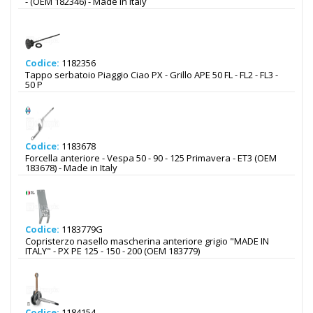
- (OEM 182346) - Made in Italy
Codice:
1182356
Tappo serbatoio Piaggio Ciao PX - Grillo APE 50 FL - FL2 - FL3 -
50 P
Codice:
1183678
Forcella anteriore - Vespa 50 - 90 - 125 Primavera - ET3 (OEM
183678) - Made in Italy
Codice:
1183779G
Copristerzo nasello mascherina anteriore grigio "MADE IN
ITALY" - PX PE 125 - 150 - 200 (OEM 183779)
Codice:
1184154