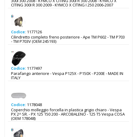
300I 300 2008 - KYMCO X CITING 300I R 300 2008 - KYMCO X
CITING 300I R 300 2009 - KYMCO X CITING I 250 2006-2007
Codice:
1177126
Cilindretto completo freno posteriore - Ape TM P602 - TM P703
- TM P703V (OEM 245193)
Codice:
1177497
Parafango anteriore - Vespa P125X - P150X - P200E - MADE IN
ITALY
Codice:
1178048
Coperchio molleggio forcella in plastica grigio chiaro - Vespa
PX 2^ SR. - PX 125 150 200 - ARCOBALENO - 125 T5 Vespa COSA
(OEM 178048)