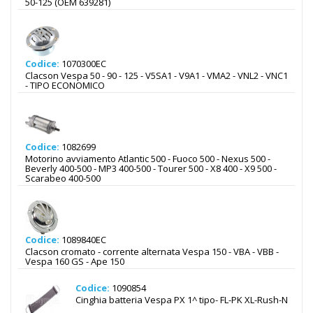
50-125 (OEM 639281)
Codice:
1070300EC
Clacson Vespa 50 - 90 - 125 - V5SA1 - V9A1 - VMA2 - VNL2 - VNC1
- TIPO ECONOMICO
Codice:
1082699
Motorino avviamento Atlantic 500 - Fuoco 500 - Nexus 500 -
Beverly 400-500 - MP3 400-500 - Tourer 500 - X8 400 - X9 500 -
Scarabeo 400-500
Codice:
1089840EC
Clacson cromato - corrente alternata Vespa 150 - VBA - VBB -
Vespa 160 GS - Ape 150
Codice:
1090854
Cinghia batteria Vespa PX 1^ tipo- FL-PK XL-Rush-N