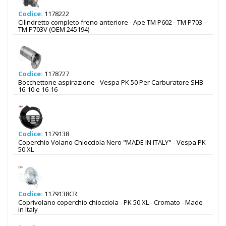
Codice:
1178222
Cilindretto completo freno anteriore - Ape TM P602 - TM P703 -
TM P703V (OEM 245194)
Codice:
1178727
Bocchettone aspirazione - Vespa PK 50 Per Carburatore SHB
16-10 e 16-16
Codice:
1179138
Coperchio Volano Chiocciola Nero "MADE IN ITALY" - Vespa PK
50 XL
Codice:
1179138CR
Coprivolano coperchio chiocciola - PK 50 XL - Cromato - Made
in Italy