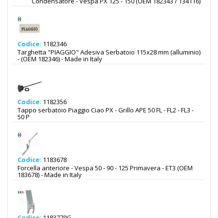
Condensatore - Vespa PX 125 - 150 (OEM 182343 / 134116)
Codice:
1182346
Targhetta "PIAGGIO" Adesiva Serbatoio 115x28 mm (alluminio)
- (OEM 182346) - Made in Italy
Codice:
1182356
Tappo serbatoio Piaggio Ciao PX - Grillo APE 50 FL - FL2 - FL3 -
50 P
Codice:
1183678
Forcella anteriore - Vespa 50 - 90 - 125 Primavera - ET3 (OEM
183678) - Made in Italy
Codice:
1183779G