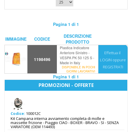
Pagina 1 di 1
DESCRIZIONE
IMMAGINE
CODICE
PRODOTTO
Plastica Indicatore
Anteriore Sinistro -
Effettua il
VESPA PK 50 125 S -
1198496
LOGIN
oppure
Made in Italy
REGISTRATI
DISPONIBILE IN POCHI
GIORNI LAVORATIVI
Pagina 1 di 1
PROMOZIONI - OFFERTE
Codice:
100012C
Kit Campana interna avviamento completa di molle e
massette frizione - Piaggio CIAO - BOXER - BRAVO - SI - SENZA
VARIATORE (OEM 114493)