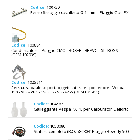
Codice:
100729
Perno fissaggio cavalletto Ø 14 mm - Piaggio Ciao PX
Codice:
100884
Condensatore - Piaggio CIAO - BOXER - BRAVO - SI - BOSS
(OEM 102939)
Codice:
1025911
Serratura bauletto portaoggetti laterale - posteriore - Vespa
150 - VL3 - VB1 - 150 GS - V 2-3-4-5 (OEM 025911)
Codice:
104567
Galleggiante Vespa PX PE per Carburatori Dellorto
Codice:
1058080
Statore completo (R.O. 58080R) Piaggio Beverly 500