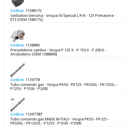
Codice:
11386172
Serbatoio benzina - Vespa 50 Special L R N - 125 Primavera -
ET3 (OEM 1386172)
Codice:
1138880
Preselettore cambio - Vespa P 125 X - P 150 X - P 200 E -
Arcobaleno (OEM 1388806)
Codice:
1139778
Tubo comando gas - Vespa PK50 - PK125 - PK50XL - PK125XL -
P125X - P150X - P200E
Codice:
1139778IT
Tubo comando gas MADE IN ITALY - Vespa PK50 - PK125 -
PK50XL - PK125XL - P125X - P150X - P200E