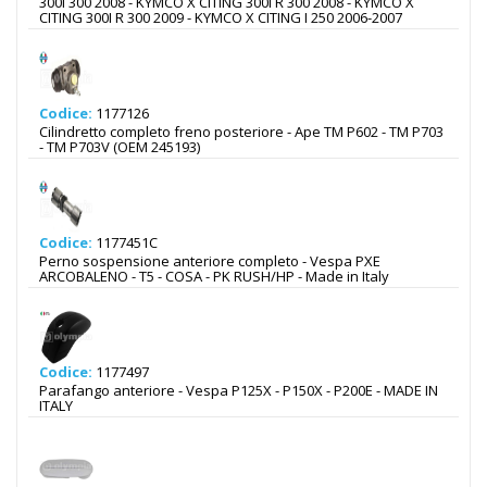
300I 300 2008 - KYMCO X CITING 300I R 300 2008 - KYMCO X
CITING 300I R 300 2009 - KYMCO X CITING I 250 2006-2007
Codice:
1177126
Cilindretto completo freno posteriore - Ape TM P602 - TM P703
- TM P703V (OEM 245193)
Codice:
1177451C
Perno sospensione anteriore completo - Vespa PXE
ARCOBALENO - T5 - COSA - PK RUSH/HP - Made in Italy
Codice:
1177497
Parafango anteriore - Vespa P125X - P150X - P200E - MADE IN
ITALY