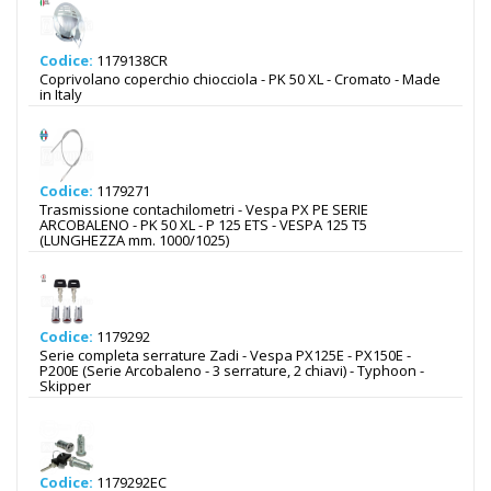
Codice:
1179138CR
Coprivolano coperchio chiocciola - PK 50 XL - Cromato - Made
in Italy
Codice:
1179271
Trasmissione contachilometri - Vespa PX PE SERIE
ARCOBALENO - PK 50 XL - P 125 ETS - VESPA 125 T5
(LUNGHEZZA mm. 1000/1025)
Codice:
1179292
Serie completa serrature Zadi - Vespa PX125E - PX150E -
P200E (Serie Arcobaleno - 3 serrature, 2 chiavi) - Typhoon -
Skipper
Codice:
1179292EC