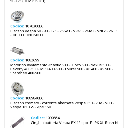
50-125 (OEM 639281)
Codice:
1070300EC
Clacson Vespa 50 - 90 - 125 - V5SA1 - V9A1 - VMA2 - VNL2 - VNC1
- TIPO ECONOMICO
Codice:
1082699
Motorino avviamento Atlantic 500 - Fuoco 500 - Nexus 500 -
Beverly 400-500 - MP3 400-500 - Tourer 500 - X8 400 - X9 500 -
Scarabeo 400-500
Codice:
1089840EC
Clacson cromato - corrente alternata Vespa 150 - VBA - VBB -
Vespa 160 GS - Ape 150
Codice:
1090854
Cinghia batteria Vespa PX 1^ tipo- FL-PK XL-Rush-N