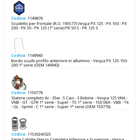
Codice:
1149876
Scudetto per frontale (R.O. 195577) Vespa PX 125 - PX 150 - PX
200 - PK 50 - PK 125 (1ª serie) PK 50 S - PK 125 S
Codice:
1149943
Bordo scudo profilo anteriore in alluminio - Vespa PX 125-150-
200 1ª serie (OEM 149943)
Codice:
1150776
Statore completo 6v - 35w - 5 Cavi - 3 Bobine - Vespa 125 VNA -
VNB - GT - GTR 1° serie - Super - TS 1° serie - 150 VBA - VBB - T4
- GL - Sprint - C 1° serie - Super 1° serie (OEM 150776)
Codice:
1153024/025
Serie Calotte Sterzo Completa Inferiore + Superiore - Vespa