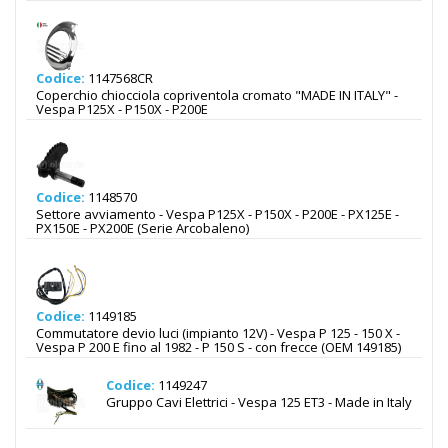
Codice:
1147568CR
Coperchio chiocciola copriventola cromato "MADE IN ITALY" -
Vespa P125X - P150X - P200E
Codice:
1148570
Settore avviamento - Vespa P125X - P150X - P200E - PX125E -
PX150E - PX200E (Serie Arcobaleno)
Codice:
1149185
Commutatore devio luci (impianto 12V) - Vespa P 125 - 150 X -
Vespa P 200 E fino al 1982 - P 150 S - con frecce (OEM 149185)
Codice:
1149247
Gruppo Cavi Elettrici - Vespa 125 ET3 - Made in Italy