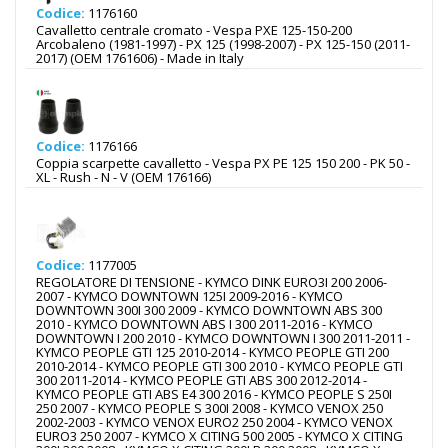
Codice:
1176160
Cavalletto centrale cromato - Vespa PXE 125-150-200
Arcobaleno (1981-1997) - PX 125 (1998-2007) - PX 125-150 (2011-
2017) (OEM 1761606) - Made in Italy
Codice:
1176166
Coppia scarpette cavalletto - Vespa PX PE 125 150 200 - PK 50 -
XL - Rush - N - V (OEM 176166)
Codice:
1177005
REGOLATORE DI TENSIONE - KYMCO DINK EURO3I 200 2006-
2007 - KYMCO DOWNTOWN 125I 2009-2016 - KYMCO
DOWNTOWN 300I 300 2009 - KYMCO DOWNTOWN ABS 300
2010 - KYMCO DOWNTOWN ABS I 300 2011-2016 - KYMCO
DOWNTOWN I 200 2010 - KYMCO DOWNTOWN I 300 2011-2011 -
KYMCO PEOPLE GTI 125 2010-2014 - KYMCO PEOPLE GTI 200
2010-2014 - KYMCO PEOPLE GTI 300 2010 - KYMCO PEOPLE GTI
300 2011-2014 - KYMCO PEOPLE GTI ABS 300 2012-2014 -
KYMCO PEOPLE GTI ABS E4 300 2016 - KYMCO PEOPLE S 250I
250 2007 - KYMCO PEOPLE S 300I 2008 - KYMCO VENOX 250
2002-2003 - KYMCO VENOX EURO2 250 2004 - KYMCO VENOX
EURO3 250 2007 - KYMCO X CITING 500 2005 - KYMCO X CITING