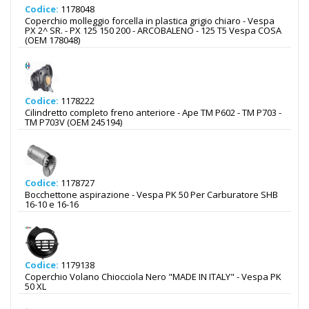
Codice:
1178048
Coperchio molleggio forcella in plastica grigio chiaro - Vespa
PX 2^ SR. - PX 125 150 200 - ARCOBALENO - 125 T5 Vespa COSA
(OEM 178048)
Codice:
1178222
Cilindretto completo freno anteriore - Ape TM P602 - TM P703 -
TM P703V (OEM 245194)
Codice:
1178727
Bocchettone aspirazione - Vespa PK 50 Per Carburatore SHB
16-10 e 16-16
Codice:
1179138
Coperchio Volano Chiocciola Nero "MADE IN ITALY" - Vespa PK
50 XL