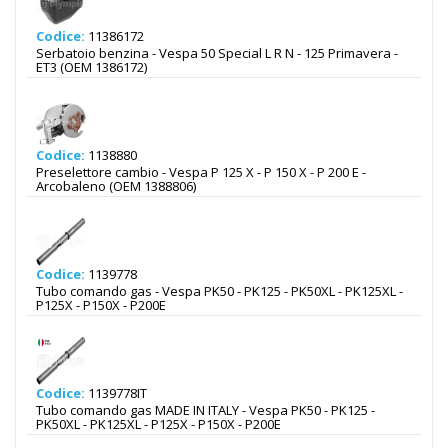
Codice:
11386172
Serbatoio benzina - Vespa 50 Special L R N - 125 Primavera -
ET3 (OEM 1386172)
Codice:
1138880
Preselettore cambio - Vespa P 125 X - P 150 X - P 200 E -
Arcobaleno (OEM 1388806)
Codice:
1139778
Tubo comando gas - Vespa PK50 - PK125 - PK50XL - PK125XL -
P125X - P150X - P200E
Codice:
1139778IT
Tubo comando gas MADE IN ITALY - Vespa PK50 - PK125 -
PK50XL - PK125XL - P125X - P150X - P200E