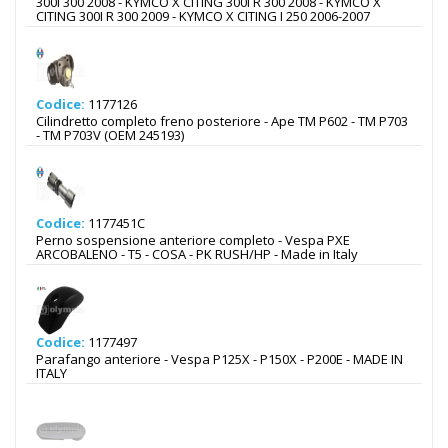
300I 300 2008 - KYMCO X CITING 300I R 300 2008 - KYMCO X
CITING 300I R 300 2009 - KYMCO X CITING I 250 2006-2007
Codice:
1177126
Cilindretto completo freno posteriore - Ape TM P602 - TM P703
- TM P703V (OEM 245193)
Codice:
1177451C
Perno sospensione anteriore completo - Vespa PXE
ARCOBALENO - T5 - COSA - PK RUSH/HP - Made in Italy
Codice:
1177497
Parafango anteriore - Vespa P125X - P150X - P200E - MADE IN
ITALY