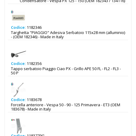
Condensatore - Vespa PX 125 - 150 (OEM 182343 / 134116)
Codice:
1182346
Targhetta "PIAGGIO" Adesiva Serbatoio 115x28 mm (alluminio)
- (OEM 182346) - Made in Italy
Codice:
1182356
Tappo serbatoio Piaggio Ciao PX - Grillo APE 50 FL - FL2 - FL3 -
50 P
Codice:
1183678
Forcella anteriore - Vespa 50 - 90 - 125 Primavera - ET3 (OEM
183678) - Made in Italy
Codice:
1183779G