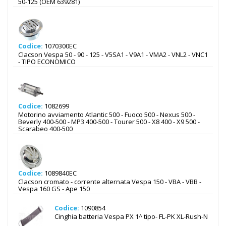
50-125 (OEM 639281)
Codice:
1070300EC
Clacson Vespa 50 - 90 - 125 - V5SA1 - V9A1 - VMA2 - VNL2 - VNC1
- TIPO ECONOMICO
Codice:
1082699
Motorino avviamento Atlantic 500 - Fuoco 500 - Nexus 500 -
Beverly 400-500 - MP3 400-500 - Tourer 500 - X8 400 - X9 500 -
Scarabeo 400-500
Codice:
1089840EC
Clacson cromato - corrente alternata Vespa 150 - VBA - VBB -
Vespa 160 GS - Ape 150
Codice:
1090854
Cinghia batteria Vespa PX 1^ tipo- FL-PK XL-Rush-N