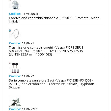
Codice:
1179138CR
Coprivolano coperchio chiocciola - PK 50 XL - Cromato - Made
in Italy
Codice:
1179271
Trasmissione contachilometri - Vespa PX PE SERIE
ARCOBALENO - PK 50 XL - P 125 ETS - VESPA 125 T5
(LUNGHEZZA mm. 1000/1025)
Codice:
1179292
Serie completa serrature Zadi - Vespa PX125E - PX150E -
P200E (Serie Arcobaleno - 3 serrature, 2 chiavi) - Typhoon -
Skipper
Codice:
1179292EC