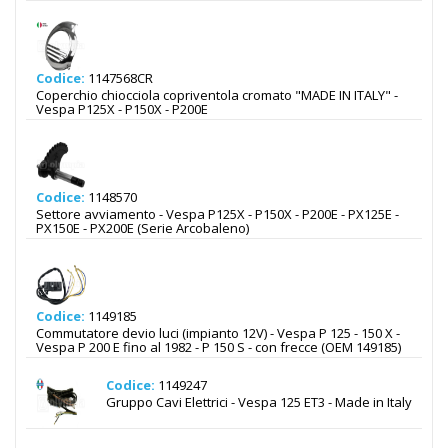
Codice:
1147568CR
Coperchio chiocciola copriventola cromato "MADE IN ITALY" -
Vespa P125X - P150X - P200E
Codice:
1148570
Settore avviamento - Vespa P125X - P150X - P200E - PX125E -
PX150E - PX200E (Serie Arcobaleno)
Codice:
1149185
Commutatore devio luci (impianto 12V) - Vespa P 125 - 150 X -
Vespa P 200 E fino al 1982 - P 150 S - con frecce (OEM 149185)
Codice:
1149247
Gruppo Cavi Elettrici - Vespa 125 ET3 - Made in Italy