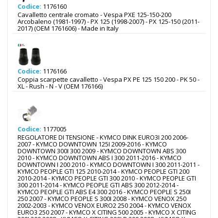
Codice:
1176160
Cavalletto centrale cromato - Vespa PXE 125-150-200
Arcobaleno (1981-1997) - PX 125 (1998-2007) - PX 125-150 (2011-
2017) (OEM 1761606) - Made in Italy
Codice:
1176166
Coppia scarpette cavalletto - Vespa PX PE 125 150 200 - PK 50 -
XL - Rush - N - V (OEM 176166)
Codice:
1177005
REGOLATORE DI TENSIONE - KYMCO DINK EURO3I 200 2006-
2007 - KYMCO DOWNTOWN 125I 2009-2016 - KYMCO
DOWNTOWN 300I 300 2009 - KYMCO DOWNTOWN ABS 300
2010 - KYMCO DOWNTOWN ABS I 300 2011-2016 - KYMCO
DOWNTOWN I 200 2010 - KYMCO DOWNTOWN I 300 2011-2011 -
KYMCO PEOPLE GTI 125 2010-2014 - KYMCO PEOPLE GTI 200
2010-2014 - KYMCO PEOPLE GTI 300 2010 - KYMCO PEOPLE GTI
300 2011-2014 - KYMCO PEOPLE GTI ABS 300 2012-2014 -
KYMCO PEOPLE GTI ABS E4 300 2016 - KYMCO PEOPLE S 250I
250 2007 - KYMCO PEOPLE S 300I 2008 - KYMCO VENOX 250
2002-2003 - KYMCO VENOX EURO2 250 2004 - KYMCO VENOX
EURO3 250 2007 - KYMCO X CITING 500 2005 - KYMCO X CITING