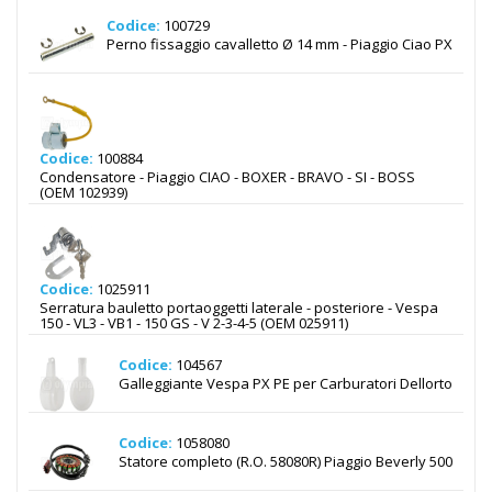
Codice:
100729
Perno fissaggio cavalletto Ø 14 mm - Piaggio Ciao PX
Codice:
100884
Condensatore - Piaggio CIAO - BOXER - BRAVO - SI - BOSS
(OEM 102939)
Codice:
1025911
Serratura bauletto portaoggetti laterale - posteriore - Vespa
150 - VL3 - VB1 - 150 GS - V 2-3-4-5 (OEM 025911)
Codice:
104567
Galleggiante Vespa PX PE per Carburatori Dellorto
Codice:
1058080
Statore completo (R.O. 58080R) Piaggio Beverly 500