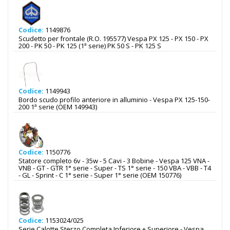
Codice:
1149876
Scudetto per frontale (R.O. 195577) Vespa PX 125 - PX 150 - PX
200 - PK 50 - PK 125 (1ª serie) PK 50 S - PK 125 S
Codice:
1149943
Bordo scudo profilo anteriore in alluminio - Vespa PX 125-150-
200 1ª serie (OEM 149943)
Codice:
1150776
Statore completo 6v - 35w - 5 Cavi - 3 Bobine - Vespa 125 VNA -
VNB - GT - GTR 1° serie - Super - TS 1° serie - 150 VBA - VBB - T4
- GL - Sprint - C 1° serie - Super 1° serie (OEM 150776)
Codice:
1153024/025
Serie Calotte Sterzo Completa Inferiore + Superiore - Vespa