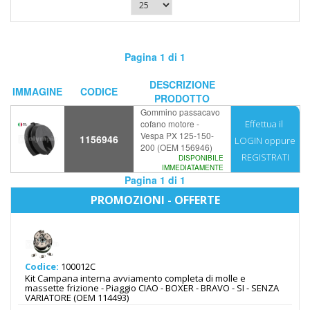
Pagina 1 di 1
DESCRIZIONE
IMMAGINE
CODICE
PRODOTTO
Gommino passacavo
cofano motore -
Effettua il
Vespa PX 125-150-
1156946
LOGIN
oppure
200 (OEM 156946)
REGISTRATI
DISPONIBILE
IMMEDIATAMENTE
Pagina 1 di 1
PROMOZIONI - OFFERTE
Codice:
100012C
Kit Campana interna avviamento completa di molle e
massette frizione - Piaggio CIAO - BOXER - BRAVO - SI - SENZA
VARIATORE (OEM 114493)