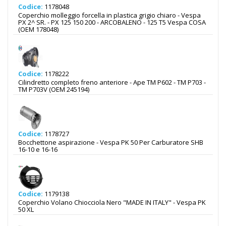
Codice:
1178048
Coperchio molleggio forcella in plastica grigio chiaro - Vespa
PX 2^ SR. - PX 125 150 200 - ARCOBALENO - 125 T5 Vespa COSA
(OEM 178048)
Codice:
1178222
Cilindretto completo freno anteriore - Ape TM P602 - TM P703 -
TM P703V (OEM 245194)
Codice:
1178727
Bocchettone aspirazione - Vespa PK 50 Per Carburatore SHB
16-10 e 16-16
Codice:
1179138
Coperchio Volano Chiocciola Nero "MADE IN ITALY" - Vespa PK
50 XL