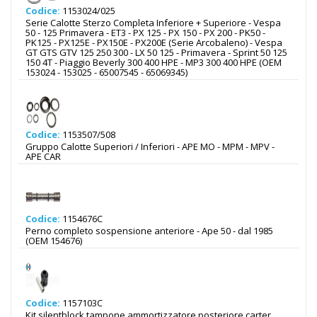
Codice:
1153024/025
Serie Calotte Sterzo Completa Inferiore + Superiore - Vespa
50 - 125 Primavera - ET3 - PX 125 - PX 150 - PX 200 - PK50 -
PK125 - PX125E - PX150E - PX200E (Serie Arcobaleno) - Vespa
GT GTS GTV 125 250 300 - LX 50 125 - Primavera - Sprint 50 125
150 4T - Piaggio Beverly 300 400 HPE - MP3 300 400 HPE (OEM
153024 - 153025 - 65007545 - 65069345)
Codice:
1153507/508
Gruppo Calotte Superiori / Inferiori - APE MO - MPM - MPV -
APE CAR
Codice:
1154676C
Perno completo sospensione anteriore - Ape 50 - dal 1985
(OEM 154676)
Codice:
1157103C
Kit silentblock tampone ammortizzatore posteriore carter