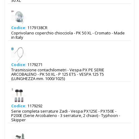
50 XL
Codice:
1179138CR
Coprivolano coperchio chiocciola - PK 50 XL - Cromato - Made
in Italy
Codice:
1179271
Trasmissione contachilometri - Vespa PX PE SERIE
ARCOBALENO - PK 50 XL - P 125 ETS - VESPA 125 T5
(LUNGHEZZA mm. 1000/1025)
Codice:
1179292
Serie completa serrature Zadi - Vespa PX125E - PX150E -
P200E (Serie Arcobaleno - 3 serrature, 2 chiavi) - Typhoon -
Skipper