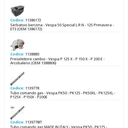
Codice:
11386172
Serbatoio benzina - Vespa 50 Special L R N - 125 Primavera -
ET3 (OEM 1386172)
Codice:
1138880
Preselettore cambio - Vespa P 125 X - P 150 X - P 200 E -
Arcobaleno (OEM 1388806)
Codice:
1139778
Tubo comando gas - Vespa PK50 - PK125 - PK50XL - PK125XL -
P125X - P150X - P200E
Codice:
1139778IT
Tubo comando gas MADE IN ITALY - Vespa PK50 - PK125 -