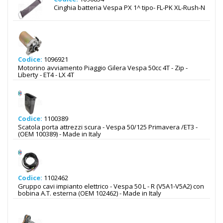
Cinghia batteria Vespa PX 1^ tipo- FL-PK XL-Rush-N
Codice:
1096921
Motorino avviamento Piaggio Gilera Vespa 50cc 4T - Zip -
Liberty - ET4 - LX 4T
Codice:
1100389
Scatola porta attrezzi scura - Vespa 50/125 Primavera /ET3 -
(OEM 100389) - Made in Italy
Codice:
1102462
Gruppo cavi impianto elettrico - Vespa 50 L - R (V5A1-V5A2) con
bobina A.T. esterna (OEM 102462) - Made in Italy