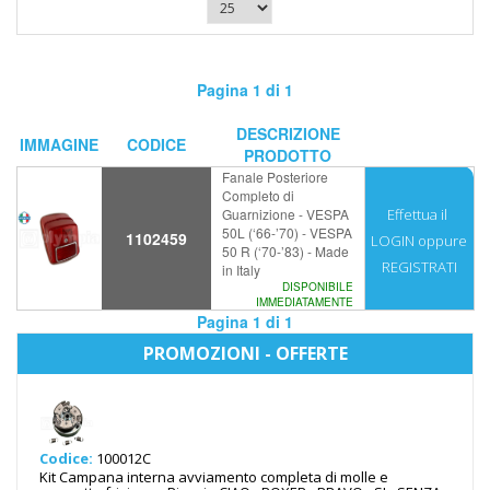
Pagina 1 di 1
DESCRIZIONE
IMMAGINE
CODICE
PRODOTTO
Fanale Posteriore
Completo di
Guarnizione - VESPA
Effettua il
50L (‘66-’70) - VESPA
1102459
LOGIN
oppure
50 R (‘70-’83) - Made
REGISTRATI
in Italy
DISPONIBILE
IMMEDIATAMENTE
Pagina 1 di 1
PROMOZIONI - OFFERTE
Codice:
100012C
Kit Campana interna avviamento completa di molle e