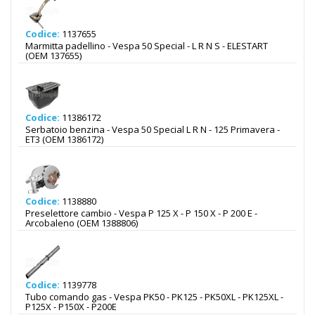
Codice:
1137655
Marmitta padellino - Vespa 50 Special - L R N S - ELESTART
(OEM 137655)
Codice:
11386172
Serbatoio benzina - Vespa 50 Special L R N - 125 Primavera -
ET3 (OEM 1386172)
Codice:
1138880
Preselettore cambio - Vespa P 125 X - P 150 X - P 200 E -
Arcobaleno (OEM 1388806)
Codice:
1139778
Tubo comando gas - Vespa PK50 - PK125 - PK50XL - PK125XL -
P125X - P150X - P200E