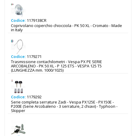
Codice:
1179138CR
Coprivolano coperchio chiocciola - PK 50 XL - Cromato - Made
in Italy
Codice:
1179271
Trasmissione contachilometri - Vespa PX PE SERIE
ARCOBALENO - PK 50 XL - P 125 ETS - VESPA 125 T5
(LUNGHEZZA mm. 1000/1025)
Codice:
1179292
Serie completa serrature Zadi - Vespa PX125E - PX150E -
P200E (Serie Arcobaleno - 3 serrature, 2 chiavi) - Typhoon -
Skipper