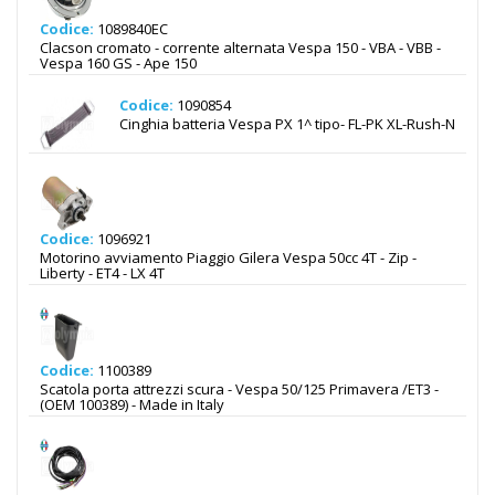
Codice:
1089840EC
Clacson cromato - corrente alternata Vespa 150 - VBA - VBB -
Vespa 160 GS - Ape 150
Codice:
1090854
Cinghia batteria Vespa PX 1^ tipo- FL-PK XL-Rush-N
Codice:
1096921
Motorino avviamento Piaggio Gilera Vespa 50cc 4T - Zip -
Liberty - ET4 - LX 4T
Codice:
1100389
Scatola porta attrezzi scura - Vespa 50/125 Primavera /ET3 -
(OEM 100389) - Made in Italy