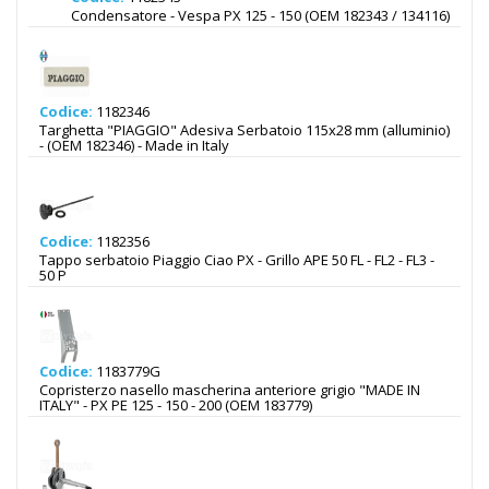
Condensatore - Vespa PX 125 - 150 (OEM 182343 / 134116)
Codice:
1182346
Targhetta "PIAGGIO" Adesiva Serbatoio 115x28 mm (alluminio)
- (OEM 182346) - Made in Italy
Codice:
1182356
Tappo serbatoio Piaggio Ciao PX - Grillo APE 50 FL - FL2 - FL3 -
50 P
Codice:
1183779G
Copristerzo nasello mascherina anteriore grigio "MADE IN
ITALY" - PX PE 125 - 150 - 200 (OEM 183779)