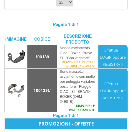
Pagina 1 di 1
DESCRIZIONE
IMMAGINE
CODICE
PRODOTTO
Massa avviamento -
Effettua il
Ciao - Boxer - Bravo -
100139
LOGIN
oppure
SI - “Con variatore”
DISPONIBILE IN POCHI
REGISTRATI
GIORNI LAVORATIVI
Serie massette
avviamento con molle
per puleggia variatore
Effettua il
posteriore - Piaggio
100139C
LOGIN
oppure
CIAO - SI - BRAVO -
BOXER (OEM
REGISTRATI
249816)
DISPONIBILE
IMMEDIATAMENTE
Pagina 1 di 1
PROMOZIONI - OFFERTE