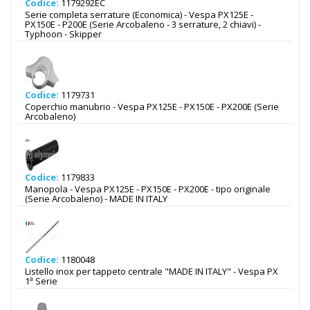
Codice:
1179292EC
Serie completa serrature (Economica) - Vespa PX125E -
PX150E - P200E (Serie Arcobaleno - 3 serrature, 2 chiavi) -
Typhoon - Skipper
Codice:
1179731
Coperchio manubrio - Vespa PX125E - PX150E - PX200E (Serie
Arcobaleno)
Codice:
1179833
Manopola - Vespa PX125E - PX150E - PX200E - tipo originale
(Serie Arcobaleno) - MADE IN ITALY
Codice:
1180048
Listello inox per tappeto centrale "MADE IN ITALY" - Vespa PX
1ª Serie