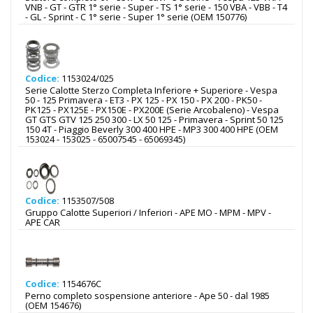
VNB - GT - GTR 1° serie - Super - TS 1° serie - 150 VBA - VBB - T4
- GL - Sprint - C 1° serie - Super 1° serie (OEM 150776)
Codice:
1153024/025
Serie Calotte Sterzo Completa Inferiore + Superiore - Vespa
50 - 125 Primavera - ET3 - PX 125 - PX 150 - PX 200 - PK50 -
PK125 - PX125E - PX150E - PX200E (Serie Arcobaleno) - Vespa
GT GTS GTV 125 250 300 - LX 50 125 - Primavera - Sprint 50 125
150 4T - Piaggio Beverly 300 400 HPE - MP3 300 400 HPE (OEM
153024 - 153025 - 65007545 - 65069345)
Codice:
1153507/508
Gruppo Calotte Superiori / Inferiori - APE MO - MPM - MPV -
APE CAR
Codice:
1154676C
Perno completo sospensione anteriore - Ape 50 - dal 1985
(OEM 154676)