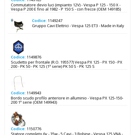
Commutatore devio luci (impianto 12V) - Vespa P 125 - 150 X -
Vespa P 200 E fino al 1982 - P 150 S - con frecce (OEM 149185)
Codice:
1149247
Gruppo Cavi Elettrici - Vespa 125 ET3 - Made in Italy
Codice:
1149876
Scudetto per frontale (R.O. 195577) Vespa PX 125 - PX 150 - PX
200 - PK 50 - PK 125 (1ª serie) PK 50 S - PK 125 S
Codice:
1149943
Bordo scudo profilo anteriore in alluminio - Vespa PX 125-150-
200 1ª serie (OEM 149943)
Codice:
1150776
Statore completo 6v - 35w - 5 Cavi - 3 Bobine - Vespa 125 VNA -