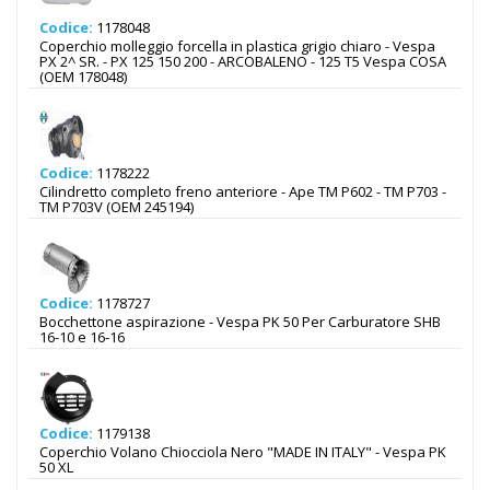
Codice:
1178048
Coperchio molleggio forcella in plastica grigio chiaro - Vespa
PX 2^ SR. - PX 125 150 200 - ARCOBALENO - 125 T5 Vespa COSA
(OEM 178048)
Codice:
1178222
Cilindretto completo freno anteriore - Ape TM P602 - TM P703 -
TM P703V (OEM 245194)
Codice:
1178727
Bocchettone aspirazione - Vespa PK 50 Per Carburatore SHB
16-10 e 16-16
Codice:
1179138
Coperchio Volano Chiocciola Nero "MADE IN ITALY" - Vespa PK
50 XL