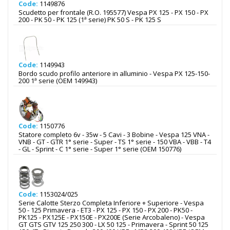
Code:
1149876
Scudetto per frontale (R.O. 195577) Vespa PX 125 - PX 150 - PX
200 - PK 50 - PK 125 (1ª serie) PK 50 S - PK 125 S
Code:
1149943
Bordo scudo profilo anteriore in alluminio - Vespa PX 125-150-
200 1ª serie (OEM 149943)
Code:
1150776
Statore completo 6v - 35w - 5 Cavi - 3 Bobine - Vespa 125 VNA -
VNB - GT - GTR 1° serie - Super - TS 1° serie - 150 VBA - VBB - T4
- GL - Sprint - C 1° serie - Super 1° serie (OEM 150776)
Code:
1153024/025
Serie Calotte Sterzo Completa Inferiore + Superiore - Vespa
50 - 125 Primavera - ET3 - PX 125 - PX 150 - PX 200 - PK50 -
PK125 - PX125E - PX150E - PX200E (Serie Arcobaleno) - Vespa
GT GTS GTV 125 250 300 - LX 50 125 - Primavera - Sprint 50 125