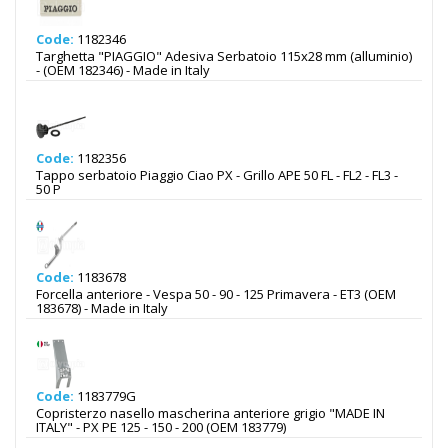
Code:
1182346
Targhetta "PIAGGIO" Adesiva Serbatoio 115x28 mm (alluminio)
- (OEM 182346) - Made in Italy
Code:
1182356
Tappo serbatoio Piaggio Ciao PX - Grillo APE 50 FL - FL2 - FL3 -
50 P
Code:
1183678
Forcella anteriore - Vespa 50 - 90 - 125 Primavera - ET3 (OEM
183678) - Made in Italy
Code:
1183779G
Copristerzo nasello mascherina anteriore grigio "MADE IN
ITALY" - PX PE 125 - 150 - 200 (OEM 183779)