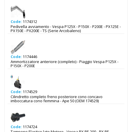
Code:
1174312
Pedivella avviamento - Vespa P125X - P150X - P200E - PX125E -
PX150E - PX200E - TS (Serie Arcobaleno)
Code:
1174446
Ammortizzatore anteriore (completo) - Piaggio Vespa P125X -
P150X - P200E
Code:
1174529
Cilindretto completo freno posteriore cono concavo
imboccatura cono femmina - Ape 50 (OEM 174529)
Code:
1174724
Tampone Elastico lato Motore - Vespa PX PE 200 - PX PE