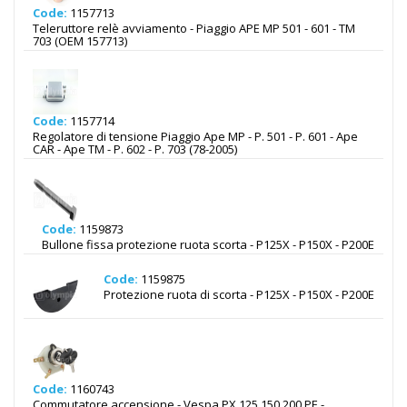
Code:
1157713
Teleruttore relè avviamento - Piaggio APE MP 501 - 601 - TM
703 (OEM 157713)
Code:
1157714
Regolatore di tensione Piaggio Ape MP - P. 501 - P. 601 - Ape
CAR - Ape TM - P. 602 - P. 703 (78-2005)
Code:
1159873
Bullone fissa protezione ruota scorta - P125X - P150X - P200E
Code:
1159875
Protezione ruota di scorta - P125X - P150X - P200E
Code:
1160743
Commutatore accensione - Vespa PX 125 150 200 PE -