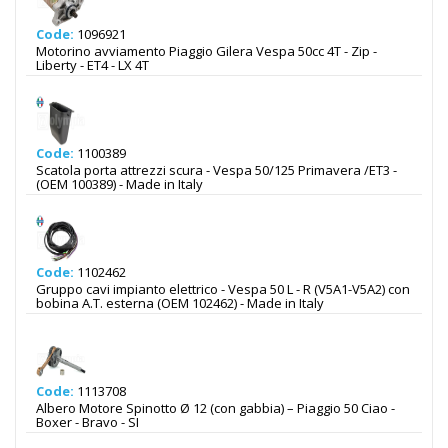
Code:
1096921
Motorino avviamento Piaggio Gilera Vespa 50cc 4T - Zip -
Liberty - ET4 - LX 4T
Code:
1100389
Scatola porta attrezzi scura - Vespa 50/125 Primavera /ET3 -
(OEM 100389) - Made in Italy
Code:
1102462
Gruppo cavi impianto elettrico - Vespa 50 L - R (V5A1-V5A2) con
bobina A.T. esterna (OEM 102462) - Made in Italy
Code:
1113708
Albero Motore Spinotto Ø 12 (con gabbia) – Piaggio 50 Ciao -
Boxer - Bravo - SI