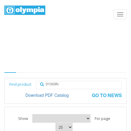
Products list
Home
Negozio
Category
Find product
GO TO NEWS
Download PDF Catalog
Show
For page