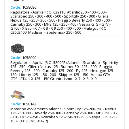
Code:
1058086
Regolatore - Aprilia (R.O. 639110) Atlantic 250 - 400 - 500 -
Scarabeo 250 - 300 - 400 - 500 - Sportcity 250 - 300 - Gilera
Nexus 125 - 250 - 300 - 500 - Piaggio Beverly 250 - 400 - 500 -
Carnaby 250 - 300 - MP3 125 - 250 - 400 - Vespa GTS - GTV -
GT60 - X Evo - X 7 - X 8 - X 9 250 - 400 - 500 - Malaguti (R.O.
02602400) Madison - Spidermax 250 - 500
Code:
1058090
Regolatore - Aprilia (R.O. 58090R) Atlantic - Scarabeo - Sportcity
125 - 250 - Gilera Nexus 125 - Runner 50 - 125 - 200 - Piaggio
Beverly 125 - 200 - Carnaby 125 - 200 - Fly 125 - Hexagon 125 -
180 - Liberty 125 - 150 - 200 - Skipper 125 - 150 - Vespa GTV -
GTS - ET4 - LX 125 - 150 Granturismo - X 7 - X 8 - X 9
Code:
1058142
Motorino avviamento Atlantic - Sport City 125-200-250 - Nexus
125-250-300 - Beverly 250-300 - Carnaby 250-300 - MP3 250 - X7
- X8 - X9 125-250 - Scarabeo 125-150-200-250 - Vespa GTS 125-
150-300 (OEM 58142R)