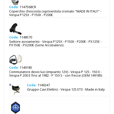
Code:
1147568CR
Coperchio chiocciola copriventola cromato "MADE IN ITALY" -
Vespa P125X - P150X - P200E
Code:
1148570
Settore avviamento - Vespa P125X - P150X - P200E - PX125E -
PX150E - PX200E (Serie Arcobaleno)
Code:
1149185
Commutatore devio luci (impianto 12V) - Vespa P 125 - 150 X -
Vespa P 200 E fino al 1982 - P 150 S - con frecce (OEM 149185)
Code:
1149247
Gruppo Cavi Elettrici - Vespa 125 ET3 - Made in Italy