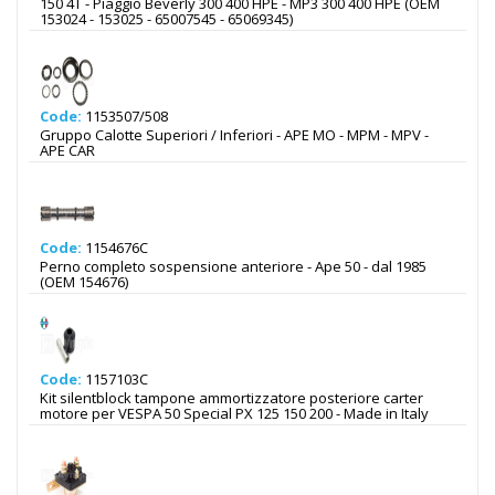
150 4T - Piaggio Beverly 300 400 HPE - MP3 300 400 HPE (OEM
153024 - 153025 - 65007545 - 65069345)
Code:
1153507/508
Gruppo Calotte Superiori / Inferiori - APE MO - MPM - MPV -
APE CAR
Code:
1154676C
Perno completo sospensione anteriore - Ape 50 - dal 1985
(OEM 154676)
Code:
1157103C
Kit silentblock tampone ammortizzatore posteriore carter
motore per VESPA 50 Special PX 125 150 200 - Made in Italy