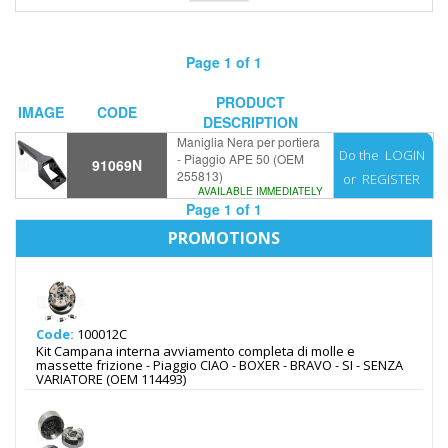
Page 1 of 1
PRODUCT
IMAGE
CODE
DESCRIPTION
Maniglia Nera per portiera
Do the
LOGIN
- Piaggio APE 50 (OEM
91069N
255813)
or
REGISTER
AVAILABLE IMMEDIATELY
Page 1 of 1
PROMOTIONS
Code:
100012C
Kit Campana interna avviamento completa di molle e
massette frizione - Piaggio CIAO - BOXER - BRAVO - SI - SENZA
VARIATORE (OEM 114493)