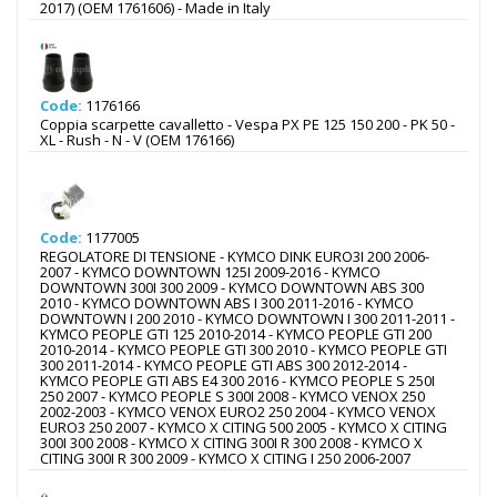
2017) (OEM 1761606) - Made in Italy
Code:
1176166
Coppia scarpette cavalletto - Vespa PX PE 125 150 200 - PK 50 -
XL - Rush - N - V (OEM 176166)
Code:
1177005
REGOLATORE DI TENSIONE - KYMCO DINK EURO3I 200 2006-
2007 - KYMCO DOWNTOWN 125I 2009-2016 - KYMCO
DOWNTOWN 300I 300 2009 - KYMCO DOWNTOWN ABS 300
2010 - KYMCO DOWNTOWN ABS I 300 2011-2016 - KYMCO
DOWNTOWN I 200 2010 - KYMCO DOWNTOWN I 300 2011-2011 -
KYMCO PEOPLE GTI 125 2010-2014 - KYMCO PEOPLE GTI 200
2010-2014 - KYMCO PEOPLE GTI 300 2010 - KYMCO PEOPLE GTI
300 2011-2014 - KYMCO PEOPLE GTI ABS 300 2012-2014 -
KYMCO PEOPLE GTI ABS E4 300 2016 - KYMCO PEOPLE S 250I
250 2007 - KYMCO PEOPLE S 300I 2008 - KYMCO VENOX 250
2002-2003 - KYMCO VENOX EURO2 250 2004 - KYMCO VENOX
EURO3 250 2007 - KYMCO X CITING 500 2005 - KYMCO X CITING
300I 300 2008 - KYMCO X CITING 300I R 300 2008 - KYMCO X
CITING 300I R 300 2009 - KYMCO X CITING I 250 2006-2007