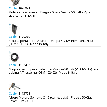
Code:
1096921
Motorino avviamento Piaggio Gilera Vespa 50cc 4T - Zip -
Liberty - ET4 - LX 4T
Code:
1100389
Scatola porta attrezzi scura - Vespa 50/125 Primavera /ET3 -
(OEM 100389) - Made in Italy
Code:
1102462
Gruppo cavi impianto elettrico - Vespa 50 L - R (V5A1-V5A2) con
bobina A.T. esterna (OEM 102462) - Made in Italy
Code:
1113708
Albero Motore Spinotto Ø 12 (con gabbia) – Piaggio 50 Ciao -
Boxer - Bravo - SI