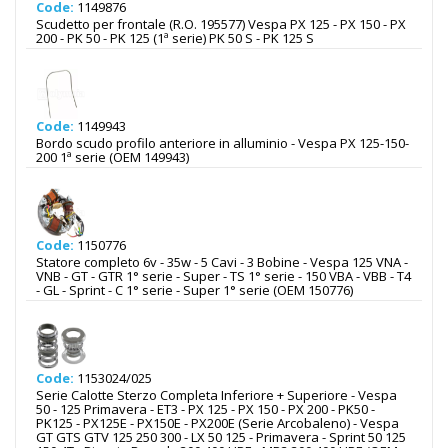
Code:
1149876
Scudetto per frontale (R.O. 195577) Vespa PX 125 - PX 150 - PX
200 - PK 50 - PK 125 (1ª serie) PK 50 S - PK 125 S
Code:
1149943
Bordo scudo profilo anteriore in alluminio - Vespa PX 125-150-
200 1ª serie (OEM 149943)
Code:
1150776
Statore completo 6v - 35w - 5 Cavi - 3 Bobine - Vespa 125 VNA -
VNB - GT - GTR 1° serie - Super - TS 1° serie - 150 VBA - VBB - T4
- GL - Sprint - C 1° serie - Super 1° serie (OEM 150776)
Code:
1153024/025
Serie Calotte Sterzo Completa Inferiore + Superiore - Vespa
50 - 125 Primavera - ET3 - PX 125 - PX 150 - PX 200 - PK50 -
PK125 - PX125E - PX150E - PX200E (Serie Arcobaleno) - Vespa
GT GTS GTV 125 250 300 - LX 50 125 - Primavera - Sprint 50 125