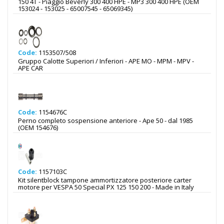
150 4T - Piaggio Beverly 300 400 HPE - MP3 300 400 HPE (OEM
153024 - 153025 - 65007545 - 65069345)
Code:
1153507/508
Gruppo Calotte Superiori / Inferiori - APE MO - MPM - MPV -
APE CAR
Code:
1154676C
Perno completo sospensione anteriore - Ape 50 - dal 1985
(OEM 154676)
Code:
1157103C
Kit silentblock tampone ammortizzatore posteriore carter
motore per VESPA 50 Special PX 125 150 200 - Made in Italy