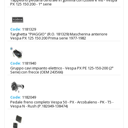
Tappetino pedana centrale in gomma con Listelli e Viti - Vespa
PX 125 150 200 - 1° serie
Code:
1181329
Targhetta "PIAGGIO" (R.O. 181329) Mascherina anteriore
Vespa PX 125 150 200 Prima serie 1977-1982
Code:
1181940
Gruppo cavi impianto elettrico - Vespa PX PE 125-150-200 (2ª
Serie) con frecce (OEM 243566)
Code:
1182049
Pedale freno completo Vespa 50 - PX - Arcobaleno - PK - T5 -
Vespa N - Rush (P.182049-138474)