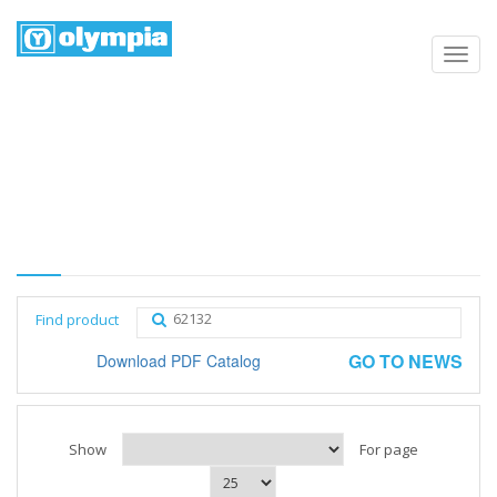
Products list
Home
Negozio
Category
Find product
GO TO NEWS
Download PDF Catalog
Show
For page