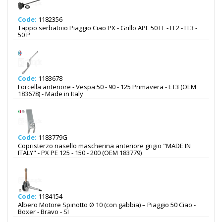
Code:
1182356
Tappo serbatoio Piaggio Ciao PX - Grillo APE 50 FL - FL2 - FL3 -
50 P
Code:
1183678
Forcella anteriore - Vespa 50 - 90 - 125 Primavera - ET3 (OEM
183678) - Made in Italy
Code:
1183779G
Copristerzo nasello mascherina anteriore grigio "MADE IN
ITALY" - PX PE 125 - 150 - 200 (OEM 183779)
Code:
1184154
Albero Motore Spinotto Ø 10 (con gabbia) – Piaggio 50 Ciao -
Boxer - Bravo - SI