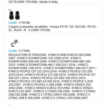
2017) (OEM 1761606) - Made in Italy
Code:
1176166
Coppia scarpette cavalletto - Vespa PX PE 125 150 200 - PK 50 -
XL - Rush - N - V (OEM 176166)
Code:
1177005
REGOLATORE DI TENSIONE - KYMCO DINK EURO3I 200 2006-
2007 - KYMCO DOWNTOWN 125I 2009-2016 - KYMCO
DOWNTOWN 300I 300 2009 - KYMCO DOWNTOWN ABS 300
2010 - KYMCO DOWNTOWN ABS I 300 2011-2016 - KYMCO
DOWNTOWN I 200 2010 - KYMCO DOWNTOWN I 300 2011-2011 -
KYMCO PEOPLE GTI 125 2010-2014 - KYMCO PEOPLE GTI 200
2010-2014 - KYMCO PEOPLE GTI 300 2010 - KYMCO PEOPLE GTI
300 2011-2014 - KYMCO PEOPLE GTI ABS 300 2012-2014 -
KYMCO PEOPLE GTI ABS E4 300 2016 - KYMCO PEOPLE S 250I
250 2007 - KYMCO PEOPLE S 300I 2008 - KYMCO VENOX 250
2002-2003 - KYMCO VENOX EURO2 250 2004 - KYMCO VENOX
EURO3 250 2007 - KYMCO X CITING 500 2005 - KYMCO X CITING
300I 300 2008 - KYMCO X CITING 300I R 300 2008 - KYMCO X
CITING 300I R 300 2009 - KYMCO X CITING I 250 2006-2007