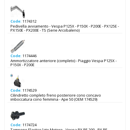
Code:
1174312
Pedivella avviamento - Vespa P125X - P150X - P200E - PX125E -
PX150E - PX200E - TS (Serie Arcobaleno)
Code:
1174446
Ammortizzatore anteriore (completo) - Piaggio Vespa P125X -
P150X - P200E
Code:
1174529
Cilindretto completo freno posteriore cono concavo
imboccatura cono femmina - Ape 50 (OEM 174529)
Code:
1174724
Tampone Elastico lato Motore - Vespa PX PE 200 - PX PE