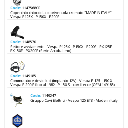
Code:
1147568CR
Coperchio chiocciola copriventola cromato "MADE IN ITALY" -
Vespa P125X - P150X - P200E
Code:
1148570
Settore avviamento - Vespa P125X - P150X - P200E - PX125E -
PX150E - PX200E (Serie Arcobaleno)
Code:
1149185
Commutatore devio luci (impianto 12V) - Vespa P 125 - 150 X -
Vespa P 200 E fino al 1982 - P 150 S - con frecce (OEM 149185)
Code:
1149247
Gruppo Cavi Elettrici - Vespa 125 ET3 - Made in Italy