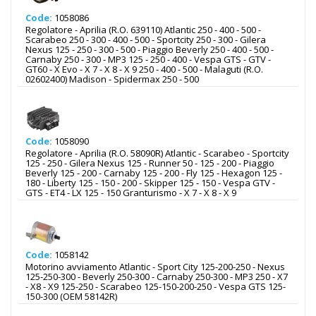
Code:
1058086
Regolatore - Aprilia (R.O. 639110) Atlantic 250 - 400 - 500 -
Scarabeo 250 - 300 - 400 - 500 - Sportcity 250 - 300 - Gilera
Nexus 125 - 250 - 300 - 500 - Piaggio Beverly 250 - 400 - 500 -
Carnaby 250 - 300 - MP3 125 - 250 - 400 - Vespa GTS - GTV -
GT60 - X Evo - X 7 - X 8 - X 9 250 - 400 - 500 - Malaguti (R.O.
02602400) Madison - Spidermax 250 - 500
Code:
1058090
Regolatore - Aprilia (R.O. 58090R) Atlantic - Scarabeo - Sportcity
125 - 250 - Gilera Nexus 125 - Runner 50 - 125 - 200 - Piaggio
Beverly 125 - 200 - Carnaby 125 - 200 - Fly 125 - Hexagon 125 -
180 - Liberty 125 - 150 - 200 - Skipper 125 - 150 - Vespa GTV -
GTS - ET4 - LX 125 - 150 Granturismo - X 7 - X 8 - X 9
Code:
1058142
Motorino avviamento Atlantic - Sport City 125-200-250 - Nexus
125-250-300 - Beverly 250-300 - Carnaby 250-300 - MP3 250 - X7
- X8 - X9 125-250 - Scarabeo 125-150-200-250 - Vespa GTS 125-
150-300 (OEM 58142R)