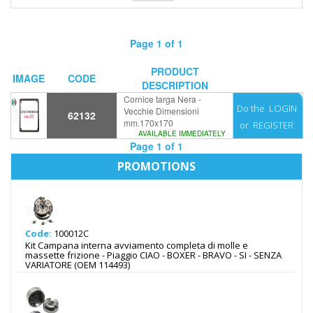
Page 1 of 1
PRODUCT
IMAGE
CODE
DESCRIPTION
Cornice targa Nera -
Do the
LOGIN
Vecchie Dimensioni
62132
mm.170x170
or
REGISTER
AVAILABLE IMMEDIATELY
Page 1 of 1
PROMOTIONS
Code:
100012C
Kit Campana interna avviamento completa di molle e
massette frizione - Piaggio CIAO - BOXER - BRAVO - SI - SENZA
VARIATORE (OEM 114493)