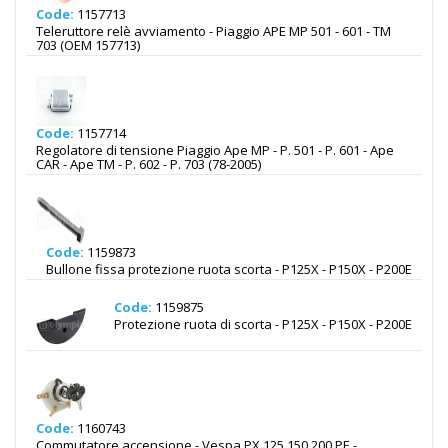
Code:
1157713
Teleruttore relè avviamento - Piaggio APE MP 501 - 601 - TM
703 (OEM 157713)
Code:
1157714
Regolatore di tensione Piaggio Ape MP - P. 501 - P. 601 - Ape
CAR - Ape TM - P. 602 - P. 703 (78-2005)
Code:
1159873
Bullone fissa protezione ruota scorta - P125X - P150X - P200E
Code:
1159875
Protezione ruota di scorta - P125X - P150X - P200E
Code:
1160743
Commutatore accensione - Vespa PX 125 150 200 PE -