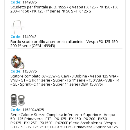
Code:
1149876
Scudetto per frontale (R.O. 195577) Vespa PX 125 - PX 150 - PX
200 - PK 50 - PK 125 (1ª serie) PK 50 S - PK 125 S
Code:
1149943
Bordo scudo profilo anteriore in alluminio - Vespa PX 125-150-
200 1ª serie (OEM 149943)
Code:
1150776
Statore completo 6v - 35w - 5 Cavi - 3 Bobine - Vespa 125 VNA -
VNB - GT - GTR 1° serie - Super - TS 1° serie - 150 VBA - VBB - T4
- GL - Sprint - C 1° serie - Super 1° serie (OEM 150776)
Code:
1153024/025
Serie Calotte Sterzo Completa Inferiore + Superiore - Vespa
50 - 125 Primavera - ET3 - PX 125 - PX 150 - PX 200 - PK50 -
PK125 - PX125E - PX150E - PX200E (Serie Arcobaleno) - Vespa
GT GTS GTV 125 250 300 - LX 50 125 - Primavera - Sprint 50 125