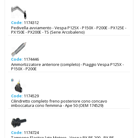
Code:
1174312
Pedivella avviamento - Vespa P125X - P150X - P200E - PX125E -
PX150E - PX200E - TS (Serie Arcobaleno)
Code:
1174446
Ammortizzatore anteriore (completo) - Piaggio Vespa P125X -
P150X - P200E
Code:
1174529
Cilindretto completo freno posteriore cono concavo
imboccatura cono femmina - Ape 50 (OEM 174529)
Code:
1174724
Tampone Elastico lato Motore - Vespa PX PE 200 - PX PE