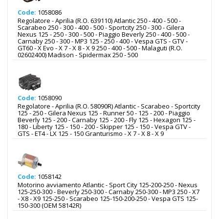
Code:
1058086
Regolatore - Aprilia (R.O. 639110) Atlantic 250 - 400 - 500 -
Scarabeo 250 - 300 - 400 - 500 - Sportcity 250 - 300 - Gilera
Nexus 125 - 250 - 300 - 500 - Piaggio Beverly 250 - 400 - 500 -
Carnaby 250 - 300 - MP3 125 - 250 - 400 - Vespa GTS - GTV -
GT60 - X Evo - X 7 - X 8 - X 9 250 - 400 - 500 - Malaguti (R.O.
02602400) Madison - Spidermax 250 - 500
Code:
1058090
Regolatore - Aprilia (R.O. 58090R) Atlantic - Scarabeo - Sportcity
125 - 250 - Gilera Nexus 125 - Runner 50 - 125 - 200 - Piaggio
Beverly 125 - 200 - Carnaby 125 - 200 - Fly 125 - Hexagon 125 -
180 - Liberty 125 - 150 - 200 - Skipper 125 - 150 - Vespa GTV -
GTS - ET4 - LX 125 - 150 Granturismo - X 7 - X 8 - X 9
Code:
1058142
Motorino avviamento Atlantic - Sport City 125-200-250 - Nexus
125-250-300 - Beverly 250-300 - Carnaby 250-300 - MP3 250 - X7
- X8 - X9 125-250 - Scarabeo 125-150-200-250 - Vespa GTS 125-
150-300 (OEM 58142R)