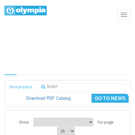
Products list
Home
Negozio
Category
Find product
GO TO NEWS
Download PDF Catalog
Show
For page