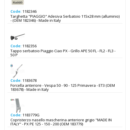
Code:
1182346
Targhetta "PIAGGIO" Adesiva Serbatoio 115x28 mm (alluminio)
- (OEM 182346) - Made in Italy
Code:
1182356
Tappo serbatoio Piaggio Ciao PX - Grillo APE 50 FL - FL2 - FL3 -
50 P
Code:
1183678
Forcella anteriore - Vespa 50 - 90 - 125 Primavera - ET3 (OEM
183678) - Made in Italy
Code:
1183779G
Copristerzo nasello mascherina anteriore grigio "MADE IN
ITALY" - PX PE 125 - 150 - 200 (OEM 183779)