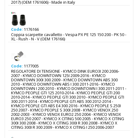
2017) (OEM 1761606) - Made in Italy
Code:
1176166
Coppia scarpette cavalletto - Vespa PX PE 125 150 200 - PK 50 -
XL - Rush - N - V (OEM 176166)
Code:
1177005
REGOLATORE DI TENSIONE - KYMCO DINK EURO3I 200 2006-
2007 - KYMCO DOWNTOWN 125I 2009-2016 - KYMCO
DOWNTOWN 300I 300 2009 - KYMCO DOWNTOWN ABS 300
2010 - KYMCO DOWNTOWN ABS I 300 2011-2016 - KYMCO
DOWNTOWN I 200 2010 - KYMCO DOWNTOWN I 300 2011-2011 -
KYMCO PEOPLE GTI 125 2010-2014 - KYMCO PEOPLE GTI 200
2010-2014 - KYMCO PEOPLE GTI 300 2010 - KYMCO PEOPLE GTI
300 2011-2014 - KYMCO PEOPLE GTI ABS 300 2012-2014 -
KYMCO PEOPLE GTI ABS E4 300 2016 - KYMCO PEOPLE S 250I
250 2007 - KYMCO PEOPLE S 300I 2008 - KYMCO VENOX 250
2002-2003 - KYMCO VENOX EURO2 250 2004 - KYMCO VENOX
EURO3 250 2007 - KYMCO X CITING 500 2005 - KYMCO X CITING
300I 300 2008 - KYMCO X CITING 300I R 300 2008 - KYMCO X
CITING 300I R 300 2009 - KYMCO X CITING I 250 2006-2007