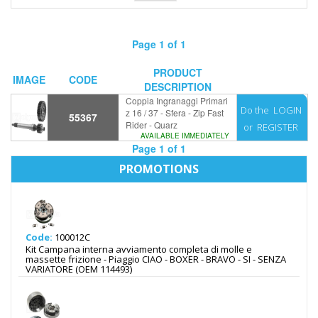
Page 1 of 1
PRODUCT
IMAGE
CODE
DESCRIPTION
Coppia Ingranaggi Primari
Do the
LOGIN
z 16 / 37 - Sfera - Zip Fast
55367
Rider - Quarz
or
REGISTER
AVAILABLE IMMEDIATELY
Page 1 of 1
PROMOTIONS
Code:
100012C
Kit Campana interna avviamento completa di molle e
massette frizione - Piaggio CIAO - BOXER - BRAVO - SI - SENZA
VARIATORE (OEM 114493)