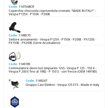
Code:
1147568CR
Coperchio chiocciola copriventola cromato "MADE IN ITALY" -
Vespa P125X - P150X - P200E
Code:
1148570
Settore avviamento - Vespa P125X - P150X - P200E - PX125E -
PX150E - PX200E (Serie Arcobaleno)
Code:
1149185
Commutatore devio luci (impianto 12V) - Vespa P 125 - 150 X -
Vespa P 200 E fino al 1982 - P 150 S - con frecce (OEM 149185)
Code:
1149247
Gruppo Cavi Elettrici - Vespa 125 ET3 - Made in Italy