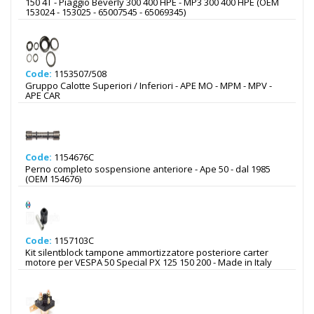
150 4T - Piaggio Beverly 300 400 HPE - MP3 300 400 HPE (OEM
153024 - 153025 - 65007545 - 65069345)
Code:
1153507/508
Gruppo Calotte Superiori / Inferiori - APE MO - MPM - MPV -
APE CAR
Code:
1154676C
Perno completo sospensione anteriore - Ape 50 - dal 1985
(OEM 154676)
Code:
1157103C
Kit silentblock tampone ammortizzatore posteriore carter
motore per VESPA 50 Special PX 125 150 200 - Made in Italy