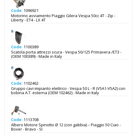
Code:
1096921
Motorino avviamento Piaggio Gilera Vespa 50cc 4T - Zip -
Liberty - ET4 - LX 4T
Code:
1100389
Scatola porta attrezzi scura - Vespa 50/125 Primavera /ET3 -
(OEM 100389) - Made in Italy
Code:
1102462
Gruppo cavi impianto elettrico - Vespa 50 L - R (V5A1-V5A2) con
bobina A.T. esterna (OEM 102462) - Made in Italy
Code:
1113708
Albero Motore Spinotto Ø 12 (con gabbia) – Piaggio 50 Ciao -
Boxer - Bravo - SI