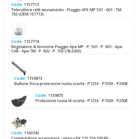
Code:
1157713
Teleruttore relè avviamento - Piaggio APE MP 501 - 601 - TM
703 (OEM 157713)
Code:
1157714
Regolatore di tensione Piaggio Ape MP - P. 501 - P. 601 - Ape
CAR - Ape TM - P. 602 - P. 703 (78-2005)
Code:
1159873
Bullone fissa protezione ruota scorta - P125X - P150X - P200E
Code:
1159875
Protezione ruota di scorta - P125X - P150X - P200E
Code:
1160743
Commutatore accensione - Vespa PX 125 150 200 PE -