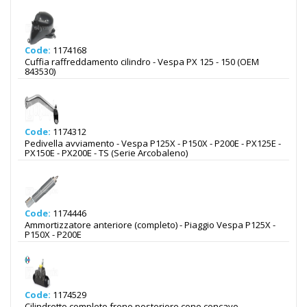
Code:
1174168
Cuffia raffreddamento cilindro - Vespa PX 125 - 150 (OEM
843530)
Code:
1174312
Pedivella avviamento - Vespa P125X - P150X - P200E - PX125E -
PX150E - PX200E - TS (Serie Arcobaleno)
Code:
1174446
Ammortizzatore anteriore (completo) - Piaggio Vespa P125X -
P150X - P200E
Code:
1174529
Cilindretto completo freno posteriore cono concavo