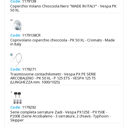
Code:
1179138
Coperchio Volano Chiocciola Nero "MADE IN ITALY" - Vespa PK
50 XL
Code:
1179138CR
Coprivolano coperchio chiocciola - PK 50 XL - Cromato - Made
in Italy
Code:
1179271
Trasmissione contachilometri - Vespa PX PE SERIE
ARCOBALENO - PK 50 XL - P 125 ETS - VESPA 125 T5
(LUNGHEZZA mm. 1000/1025)
Code:
1179292
Serie completa serrature Zadi - Vespa PX125E - PX150E -
P200E (Serie Arcobaleno - 3 serrature, 2 chiavi) - Typhoon -
Skipper