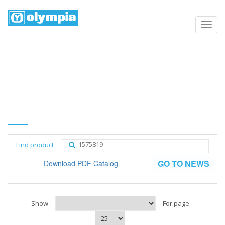
Products list
Home
Negozio
Category
Find product
GO TO NEWS
Download PDF Catalog
Show
For page