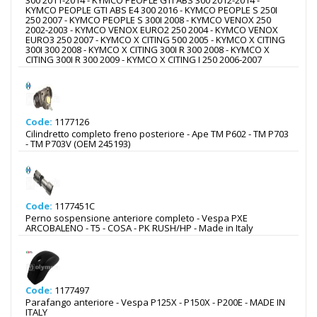
300 2011-2014 - KYMCO PEOPLE GTI ABS 300 2012-2014 -
KYMCO PEOPLE GTI ABS E4 300 2016 - KYMCO PEOPLE S 250I
250 2007 - KYMCO PEOPLE S 300I 2008 - KYMCO VENOX 250
2002-2003 - KYMCO VENOX EURO2 250 2004 - KYMCO VENOX
EURO3 250 2007 - KYMCO X CITING 500 2005 - KYMCO X CITING
300I 300 2008 - KYMCO X CITING 300I R 300 2008 - KYMCO X
CITING 300I R 300 2009 - KYMCO X CITING I 250 2006-2007
Code:
1177126
Cilindretto completo freno posteriore - Ape TM P602 - TM P703
- TM P703V (OEM 245193)
Code:
1177451C
Perno sospensione anteriore completo - Vespa PXE
ARCOBALENO - T5 - COSA - PK RUSH/HP - Made in Italy
Code:
1177497
Parafango anteriore - Vespa P125X - P150X - P200E - MADE IN
ITALY