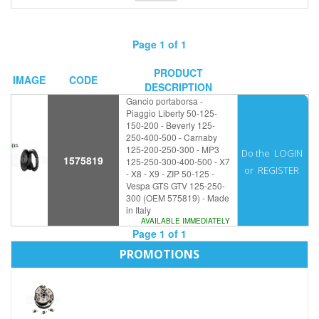
Page 1 of 1
PRODUCT
IMAGE
CODE
DESCRIPTION
Gancio portaborsa -
Piaggio Liberty 50-125-
150-200 - Beverly 125-
250-400-500 - Carnaby
125-200-250-300 - MP3
Do the
LOGIN
1575819
125-250-300-400-500 - X7
or
REGISTER
- X8 - X9 - ZIP 50-125 -
Vespa GTS GTV 125-250-
300 (OEM 575819) - Made
in Italy
AVAILABLE IMMEDIATELY
Page 1 of 1
PROMOTIONS