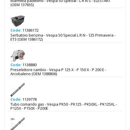
Marmitta padellino - Vespa 50 Special - L R N S - ELESTART
(OEM 137655)
Code:
11386172
Serbatoio benzina - Vespa 50 Special L R N - 125 Primavera -
ET3 (OEM 1386172)
Code:
1138880
Preselettore cambio - Vespa P 125 X - P 150 X - P 200 E -
Arcobaleno (OEM 1388806)
Code:
1139778
Tubo comando gas - Vespa PK50 - PK125 - PK50XL - PK125XL -
P125X - P150X - P200E