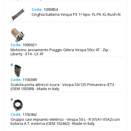
Code:
1090854
Cinghia batteria Vespa PX 1^ tipo- FL-PK XL-Rush-N
Code:
1096921
Motorino avviamento Piaggio Gilera Vespa 50cc 4T - Zip -
Liberty - ET4 - LX 4T
Code:
1100389
Scatola porta attrezzi scura - Vespa 50/125 Primavera /ET3 -
(OEM 100389) - Made in Italy
Code:
1102462
Gruppo cavi impianto elettrico - Vespa 50 L - R (V5A1-V5A2) con
bobina A.T. esterna (OEM 102462) - Made in Italy