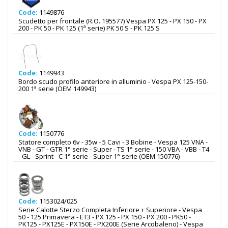
Code:
1149876
Scudetto per frontale (R.O. 195577) Vespa PX 125 - PX 150 - PX
200 - PK 50 - PK 125 (1ª serie) PK 50 S - PK 125 S
Code:
1149943
Bordo scudo profilo anteriore in alluminio - Vespa PX 125-150-
200 1ª serie (OEM 149943)
Code:
1150776
Statore completo 6v - 35w - 5 Cavi - 3 Bobine - Vespa 125 VNA -
VNB - GT - GTR 1° serie - Super - TS 1° serie - 150 VBA - VBB - T4
- GL - Sprint - C 1° serie - Super 1° serie (OEM 150776)
Code:
1153024/025
Serie Calotte Sterzo Completa Inferiore + Superiore - Vespa
50 - 125 Primavera - ET3 - PX 125 - PX 150 - PX 200 - PK50 -
PK125 - PX125E - PX150E - PX200E (Serie Arcobaleno) - Vespa