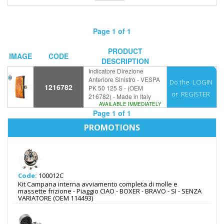
Page 1 of 1
PRODUCT
IMAGE
CODE
DESCRIPTION
Indicatore Direzione
Anteriore Sinistro - VESPA
Do the
LOGIN
1216782
PK 50 125 S - (OEM
or
REGISTER
216782) - Made in Italy
AVAILABLE IMMEDIATELY
Page 1 of 1
PROMOTIONS
Code:
100012C
Kit Campana interna avviamento completa di molle e
massette frizione - Piaggio CIAO - BOXER - BRAVO - SI - SENZA
VARIATORE (OEM 114493)