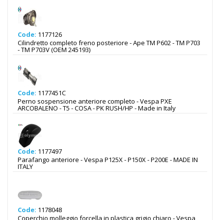
Code:
1177126
Cilindretto completo freno posteriore - Ape TM P602 - TM P703
- TM P703V (OEM 245193)
Code:
1177451C
Perno sospensione anteriore completo - Vespa PXE
ARCOBALENO - T5 - COSA - PK RUSH/HP - Made in Italy
Code:
1177497
Parafango anteriore - Vespa P125X - P150X - P200E - MADE IN
ITALY
Code:
1178048
Coperchio molleggio forcella in plastica grigio chiaro - Vespa