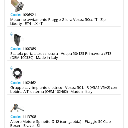
Code:
1096921
Motorino avviamento Piaggio Gilera Vespa 50cc 4T - Zip -
Liberty - ET4 - LX 4T
Code:
1100389
Scatola porta attrezzi scura - Vespa 50/125 Primavera /ET3 -
(OEM 100389) - Made in Italy
Code:
1102462
Gruppo cavi impianto elettrico - Vespa 50 L - R (V5A1-V5A2) con
bobina A.T. esterna (OEM 102462) - Made in Italy
Code:
1113708
Albero Motore Spinotto Ø 12 (con gabbia) – Piaggio 50 Ciao -
Boxer - Bravo - SI