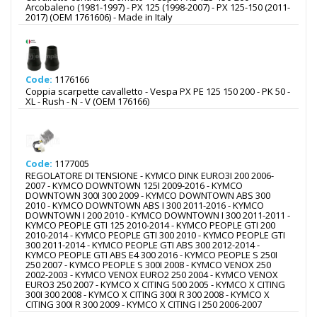
Arcobaleno (1981-1997) - PX 125 (1998-2007) - PX 125-150 (2011-
2017) (OEM 1761606) - Made in Italy
Code:
1176166
Coppia scarpette cavalletto - Vespa PX PE 125 150 200 - PK 50 -
XL - Rush - N - V (OEM 176166)
Code:
1177005
REGOLATORE DI TENSIONE - KYMCO DINK EURO3I 200 2006-
2007 - KYMCO DOWNTOWN 125I 2009-2016 - KYMCO
DOWNTOWN 300I 300 2009 - KYMCO DOWNTOWN ABS 300
2010 - KYMCO DOWNTOWN ABS I 300 2011-2016 - KYMCO
DOWNTOWN I 200 2010 - KYMCO DOWNTOWN I 300 2011-2011 -
KYMCO PEOPLE GTI 125 2010-2014 - KYMCO PEOPLE GTI 200
2010-2014 - KYMCO PEOPLE GTI 300 2010 - KYMCO PEOPLE GTI
300 2011-2014 - KYMCO PEOPLE GTI ABS 300 2012-2014 -
KYMCO PEOPLE GTI ABS E4 300 2016 - KYMCO PEOPLE S 250I
250 2007 - KYMCO PEOPLE S 300I 2008 - KYMCO VENOX 250
2002-2003 - KYMCO VENOX EURO2 250 2004 - KYMCO VENOX
EURO3 250 2007 - KYMCO X CITING 500 2005 - KYMCO X CITING
300I 300 2008 - KYMCO X CITING 300I R 300 2008 - KYMCO X
CITING 300I R 300 2009 - KYMCO X CITING I 250 2006-2007