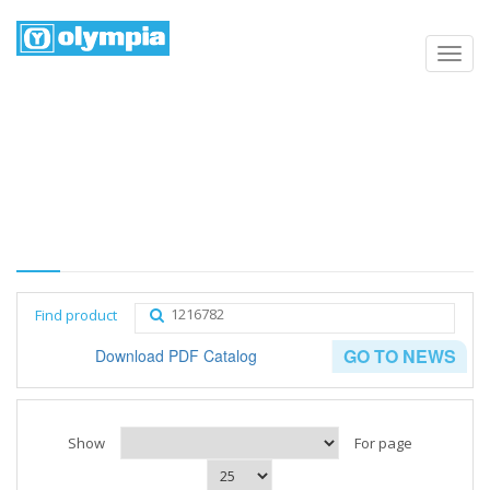
Products list
Home
Negozio
Category
Find product
GO TO NEWS
Download PDF Catalog
Show
For page