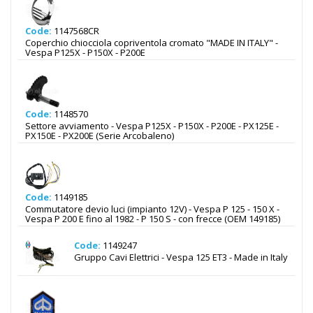
Code:
1147568CR
Coperchio chiocciola copriventola cromato "MADE IN ITALY" -
Vespa P125X - P150X - P200E
Code:
1148570
Settore avviamento - Vespa P125X - P150X - P200E - PX125E -
PX150E - PX200E (Serie Arcobaleno)
Code:
1149185
Commutatore devio luci (impianto 12V) - Vespa P 125 - 150 X -
Vespa P 200 E fino al 1982 - P 150 S - con frecce (OEM 149185)
Code:
1149247
Gruppo Cavi Elettrici - Vespa 125 ET3 - Made in Italy