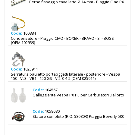
Perno fissaggio cavalletto Ø 14 mm - Piaggio Ciao PX
Code:
100884
Condensatore - Piaggio CIAO - BOXER - BRAVO - SI - BOSS
(OEM 102939)
Code:
1025911
Serratura bauletto portaoggetti laterale - posteriore - Vespa
150 - VL3 - VB1 - 150 GS - V 2-3-4-5 (OEM 025911)
Code:
104567
Galleggiante Vespa PX PE per Carburatori Dellorto
Code:
1058080
Statore completo (R.O. 58080R) Piaggio Beverly 500