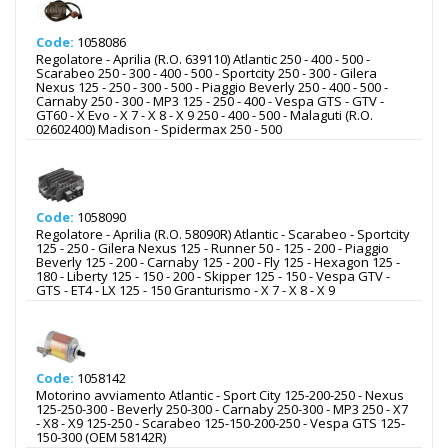
Code:
1058086
Regolatore - Aprilia (R.O. 639110) Atlantic 250 - 400 - 500 -
Scarabeo 250 - 300 - 400 - 500 - Sportcity 250 - 300 - Gilera
Nexus 125 - 250 - 300 - 500 - Piaggio Beverly 250 - 400 - 500 -
Carnaby 250 - 300 - MP3 125 - 250 - 400 - Vespa GTS - GTV -
GT60 - X Evo - X 7 - X 8 - X 9 250 - 400 - 500 - Malaguti (R.O.
02602400) Madison - Spidermax 250 - 500
Code:
1058090
Regolatore - Aprilia (R.O. 58090R) Atlantic - Scarabeo - Sportcity
125 - 250 - Gilera Nexus 125 - Runner 50 - 125 - 200 - Piaggio
Beverly 125 - 200 - Carnaby 125 - 200 - Fly 125 - Hexagon 125 -
180 - Liberty 125 - 150 - 200 - Skipper 125 - 150 - Vespa GTV -
GTS - ET4 - LX 125 - 150 Granturismo - X 7 - X 8 - X 9
Code:
1058142
Motorino avviamento Atlantic - Sport City 125-200-250 - Nexus
125-250-300 - Beverly 250-300 - Carnaby 250-300 - MP3 250 - X7
- X8 - X9 125-250 - Scarabeo 125-150-200-250 - Vespa GTS 125-
150-300 (OEM 58142R)