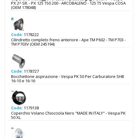
PX 2^ SR. - PX 125 150 200 - ARCOBALENO - 125 T5 Vespa COSA
(OEM 178048)
Code:
1178222
Cilindretto completo freno anteriore - Ape TM P602 - TM P703 -
TM P703V (OEM 245194)
Code:
1178727
Bocchettone aspirazione - Vespa PK 50 Per Carburatore SHB
16-10 e 16-16
Code:
1179138
Coperchio Volano Chiocciola Nero "MADE IN ITALY" - Vespa PK
50 XL