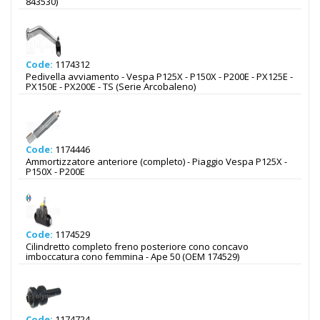
843530)
Code:
1174312
Pedivella avviamento - Vespa P125X - P150X - P200E - PX125E -
PX150E - PX200E - TS (Serie Arcobaleno)
Code:
1174446
Ammortizzatore anteriore (completo) - Piaggio Vespa P125X -
P150X - P200E
Code:
1174529
Cilindretto completo freno posteriore cono concavo
imboccatura cono femmina - Ape 50 (OEM 174529)
Code:
1174724