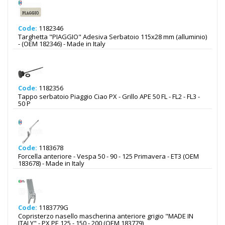
Code:
1182346
Targhetta "PIAGGIO" Adesiva Serbatoio 115x28 mm (alluminio)
- (OEM 182346) - Made in Italy
Code:
1182356
Tappo serbatoio Piaggio Ciao PX - Grillo APE 50 FL - FL2 - FL3 -
50 P
Code:
1183678
Forcella anteriore - Vespa 50 - 90 - 125 Primavera - ET3 (OEM
183678) - Made in Italy
Code:
1183779G
Copristerzo nasello mascherina anteriore grigio "MADE IN
ITALY" - PX PE 125 - 150 - 200 (OEM 183779)