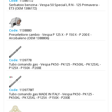
Code:
11386172
Serbatoio benzina - Vespa 50 Special L R N - 125 Primavera -
ET3 (OEM 1386172)
Code:
1138880
Preselettore cambio - Vespa P 125 X - P 150 X - P 200 E -
Arcobaleno (OEM 1388806)
Code:
1139778
Tubo comando gas - Vespa PK50 - PK125 - PK50XL - PK125XL -
P125X - P150X - P200E
Code:
1139778IT
Tubo comando gas MADE IN ITALY - Vespa PK50 - PK125 -
PK50XL - PK125XL - P125X - P150X - P200E