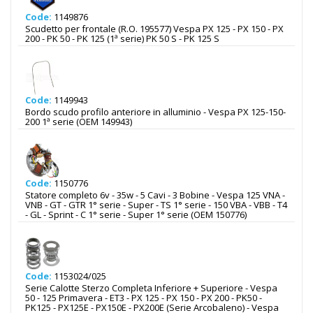
Code:
1149876
Scudetto per frontale (R.O. 195577) Vespa PX 125 - PX 150 - PX
200 - PK 50 - PK 125 (1ª serie) PK 50 S - PK 125 S
Code:
1149943
Bordo scudo profilo anteriore in alluminio - Vespa PX 125-150-
200 1ª serie (OEM 149943)
Code:
1150776
Statore completo 6v - 35w - 5 Cavi - 3 Bobine - Vespa 125 VNA -
VNB - GT - GTR 1° serie - Super - TS 1° serie - 150 VBA - VBB - T4
- GL - Sprint - C 1° serie - Super 1° serie (OEM 150776)
Code:
1153024/025
Serie Calotte Sterzo Completa Inferiore + Superiore - Vespa
50 - 125 Primavera - ET3 - PX 125 - PX 150 - PX 200 - PK50 -
PK125 - PX125E - PX150E - PX200E (Serie Arcobaleno) - Vespa