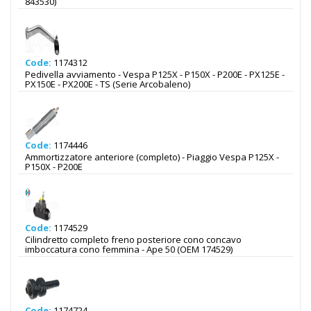
843530)
Code:
1174312
Pedivella avviamento - Vespa P125X - P150X - P200E - PX125E -
PX150E - PX200E - TS (Serie Arcobaleno)
Code:
1174446
Ammortizzatore anteriore (completo) - Piaggio Vespa P125X -
P150X - P200E
Code:
1174529
Cilindretto completo freno posteriore cono concavo
imboccatura cono femmina - Ape 50 (OEM 174529)
Code:
1174724