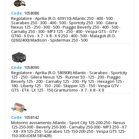
Code:
1058086
Regolatore - Aprilia (R.O. 639110) Atlantic 250 - 400 - 500 -
Scarabeo 250 - 300 - 400 - 500 - Sportcity 250 - 300 - Gilera
Nexus 125 - 250 - 300 - 500 - Piaggio Beverly 250 - 400 - 500 -
Carnaby 250 - 300 - MP3 125 - 250 - 400 - Vespa GTS - GTV -
GT60 - X Evo - X 7 - X 8 - X 9 250 - 400 - 500 - Malaguti (R.O.
02602400) Madison - Spidermax 250 - 500
Code:
1058090
Regolatore - Aprilia (R.O. 58090R) Atlantic - Scarabeo - Sportcity
125 - 250 - Gilera Nexus 125 - Runner 50 - 125 - 200 - Piaggio
Beverly 125 - 200 - Carnaby 125 - 200 - Fly 125 - Hexagon 125 -
180 - Liberty 125 - 150 - 200 - Skipper 125 - 150 - Vespa GTV -
GTS - ET4 - LX 125 - 150 Granturismo - X 7 - X 8 - X 9
Code:
1058142
Motorino avviamento Atlantic - Sport City 125-200-250 - Nexus
125-250-300 - Beverly 250-300 - Carnaby 250-300 - MP3 250 - X7
- X8 - X9 125-250 - Scarabeo 125-150-200-250 - Vespa GTS 125-
150-300 (OEM 58142R)