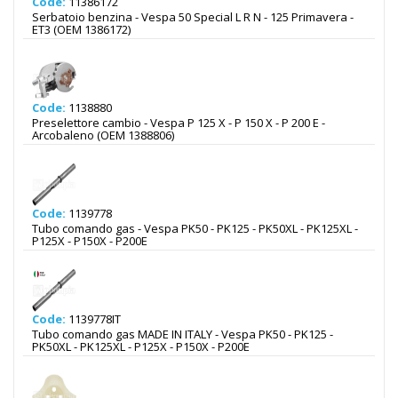
Code:
11386172
Serbatoio benzina - Vespa 50 Special L R N - 125 Primavera -
ET3 (OEM 1386172)
Code:
1138880
Preselettore cambio - Vespa P 125 X - P 150 X - P 200 E -
Arcobaleno (OEM 1388806)
Code:
1139778
Tubo comando gas - Vespa PK50 - PK125 - PK50XL - PK125XL -
P125X - P150X - P200E
Code:
1139778IT
Tubo comando gas MADE IN ITALY - Vespa PK50 - PK125 -
PK50XL - PK125XL - P125X - P150X - P200E