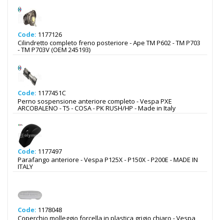
Code:
1177126
Cilindretto completo freno posteriore - Ape TM P602 - TM P703
- TM P703V (OEM 245193)
Code:
1177451C
Perno sospensione anteriore completo - Vespa PXE
ARCOBALENO - T5 - COSA - PK RUSH/HP - Made in Italy
Code:
1177497
Parafango anteriore - Vespa P125X - P150X - P200E - MADE IN
ITALY
Code:
1178048
Coperchio molleggio forcella in plastica grigio chiaro - Vespa