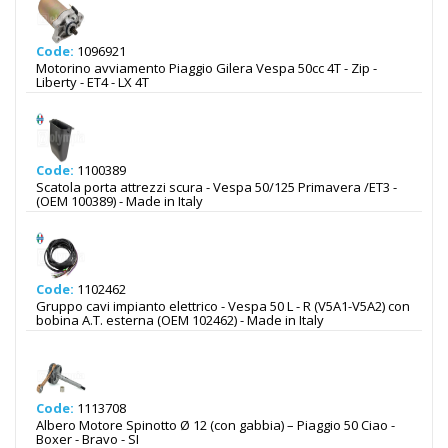
Code:
1096921
Motorino avviamento Piaggio Gilera Vespa 50cc 4T - Zip -
Liberty - ET4 - LX 4T
Code:
1100389
Scatola porta attrezzi scura - Vespa 50/125 Primavera /ET3 -
(OEM 100389) - Made in Italy
Code:
1102462
Gruppo cavi impianto elettrico - Vespa 50 L - R (V5A1-V5A2) con
bobina A.T. esterna (OEM 102462) - Made in Italy
Code:
1113708
Albero Motore Spinotto Ø 12 (con gabbia) – Piaggio 50 Ciao -
Boxer - Bravo - SI