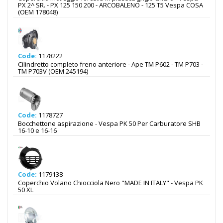
PX 2^ SR. - PX 125 150 200 - ARCOBALENO - 125 T5 Vespa COSA
(OEM 178048)
Code:
1178222
Cilindretto completo freno anteriore - Ape TM P602 - TM P703 -
TM P703V (OEM 245194)
Code:
1178727
Bocchettone aspirazione - Vespa PK 50 Per Carburatore SHB
16-10 e 16-16
Code:
1179138
Coperchio Volano Chiocciola Nero "MADE IN ITALY" - Vespa PK
50 XL