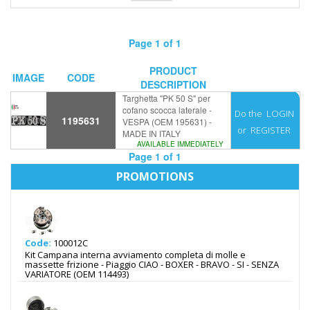
Page 1 of 1
PRODUCT
IMAGE
CODE
DESCRIPTION
Targhetta "PK 50 S" per
cofano scocca laterale -
Do the
LOGIN
1195631
VESPA (OEM 195631) -
or
REGISTER
MADE IN ITALY
AVAILABLE IMMEDIATELY
Page 1 of 1
PROMOTIONS
Code:
100012C
Kit Campana interna avviamento completa di molle e
massette frizione - Piaggio CIAO - BOXER - BRAVO - SI - SENZA
VARIATORE (OEM 114493)