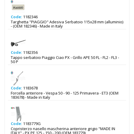
Code:
1182346
Targhetta "PIAGGIO" Adesiva Serbatoio 115x28 mm (alluminio)
- (OEM 182346) - Made in Italy
Code:
1182356
Tappo serbatoio Piaggio Ciao PX - Grillo APE 50 FL - FL2 - FL3 -
50 P
Code:
1183678
Forcella anteriore - Vespa 50 - 90 - 125 Primavera - ET3 (OEM
183678) - Made in Italy
Code:
1183779G
Copristerzo nasello mascherina anteriore grigio "MADE IN
ITALY" - PX PE 125 - 150 - 200 (OEM 183779)