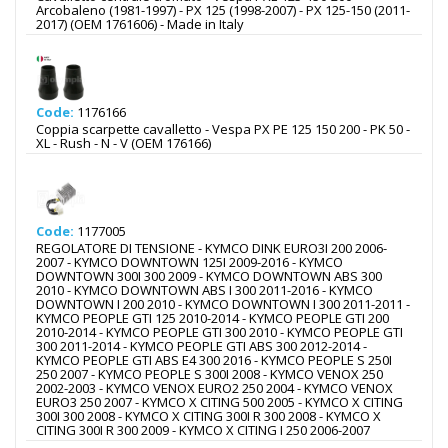
Arcobaleno (1981-1997) - PX 125 (1998-2007) - PX 125-150 (2011-
2017) (OEM 1761606) - Made in Italy
Code:
1176166
Coppia scarpette cavalletto - Vespa PX PE 125 150 200 - PK 50 -
XL - Rush - N - V (OEM 176166)
Code:
1177005
REGOLATORE DI TENSIONE - KYMCO DINK EURO3I 200 2006-
2007 - KYMCO DOWNTOWN 125I 2009-2016 - KYMCO
DOWNTOWN 300I 300 2009 - KYMCO DOWNTOWN ABS 300
2010 - KYMCO DOWNTOWN ABS I 300 2011-2016 - KYMCO
DOWNTOWN I 200 2010 - KYMCO DOWNTOWN I 300 2011-2011 -
KYMCO PEOPLE GTI 125 2010-2014 - KYMCO PEOPLE GTI 200
2010-2014 - KYMCO PEOPLE GTI 300 2010 - KYMCO PEOPLE GTI
300 2011-2014 - KYMCO PEOPLE GTI ABS 300 2012-2014 -
KYMCO PEOPLE GTI ABS E4 300 2016 - KYMCO PEOPLE S 250I
250 2007 - KYMCO PEOPLE S 300I 2008 - KYMCO VENOX 250
2002-2003 - KYMCO VENOX EURO2 250 2004 - KYMCO VENOX
EURO3 250 2007 - KYMCO X CITING 500 2005 - KYMCO X CITING
300I 300 2008 - KYMCO X CITING 300I R 300 2008 - KYMCO X
CITING 300I R 300 2009 - KYMCO X CITING I 250 2006-2007