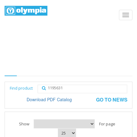
Products list
Home
Negozio
Category
Find product
GO TO NEWS
Download PDF Catalog
Show
For page