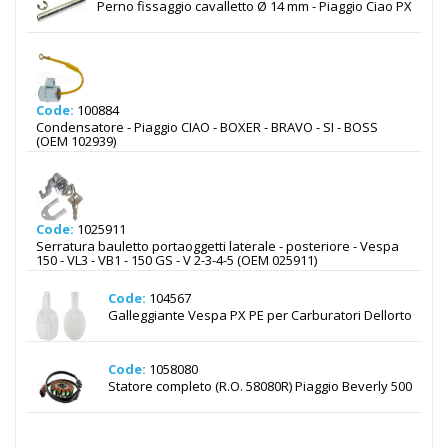
Perno fissaggio cavalletto Ø 14 mm - Piaggio Ciao PX
Code:
100884
Condensatore - Piaggio CIAO - BOXER - BRAVO - SI - BOSS
(OEM 102939)
Code:
1025911
Serratura bauletto portaoggetti laterale - posteriore - Vespa
150 - VL3 - VB1 - 150 GS - V 2-3-4-5 (OEM 025911)
Code:
104567
Galleggiante Vespa PX PE per Carburatori Dellorto
Code:
1058080
Statore completo (R.O. 58080R) Piaggio Beverly 500