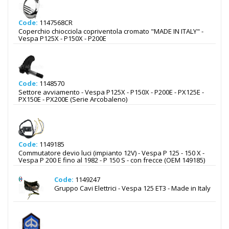
Code:
1147568CR
Coperchio chiocciola copriventola cromato "MADE IN ITALY" -
Vespa P125X - P150X - P200E
Code:
1148570
Settore avviamento - Vespa P125X - P150X - P200E - PX125E -
PX150E - PX200E (Serie Arcobaleno)
Code:
1149185
Commutatore devio luci (impianto 12V) - Vespa P 125 - 150 X -
Vespa P 200 E fino al 1982 - P 150 S - con frecce (OEM 149185)
Code:
1149247
Gruppo Cavi Elettrici - Vespa 125 ET3 - Made in Italy