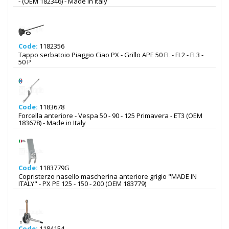
- (OEM 182346) - Made in Italy
Code:
1182356
Tappo serbatoio Piaggio Ciao PX - Grillo APE 50 FL - FL2 - FL3 -
50 P
Code:
1183678
Forcella anteriore - Vespa 50 - 90 - 125 Primavera - ET3 (OEM
183678) - Made in Italy
Code:
1183779G
Copristerzo nasello mascherina anteriore grigio "MADE IN
ITALY" - PX PE 125 - 150 - 200 (OEM 183779)
Code:
1184154