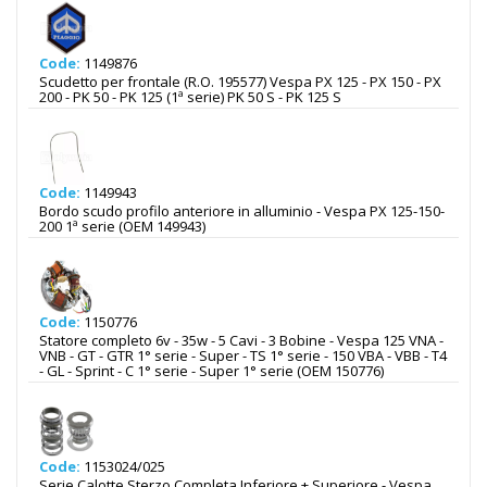
Code:
1149876
Scudetto per frontale (R.O. 195577) Vespa PX 125 - PX 150 - PX
200 - PK 50 - PK 125 (1ª serie) PK 50 S - PK 125 S
Code:
1149943
Bordo scudo profilo anteriore in alluminio - Vespa PX 125-150-
200 1ª serie (OEM 149943)
Code:
1150776
Statore completo 6v - 35w - 5 Cavi - 3 Bobine - Vespa 125 VNA -
VNB - GT - GTR 1° serie - Super - TS 1° serie - 150 VBA - VBB - T4
- GL - Sprint - C 1° serie - Super 1° serie (OEM 150776)
Code:
1153024/025
Serie Calotte Sterzo Completa Inferiore + Superiore - Vespa