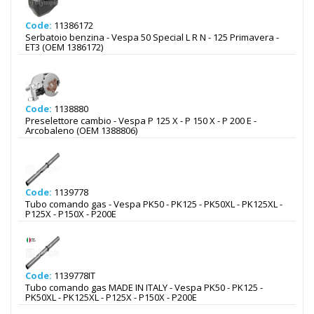
Code:
11386172
Serbatoio benzina - Vespa 50 Special L R N - 125 Primavera -
ET3 (OEM 1386172)
Code:
1138880
Preselettore cambio - Vespa P 125 X - P 150 X - P 200 E -
Arcobaleno (OEM 1388806)
Code:
1139778
Tubo comando gas - Vespa PK50 - PK125 - PK50XL - PK125XL -
P125X - P150X - P200E
Code:
1139778IT
Tubo comando gas MADE IN ITALY - Vespa PK50 - PK125 -
PK50XL - PK125XL - P125X - P150X - P200E