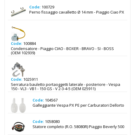
Code:
100729
Perno fissaggio cavalletto Ø 14 mm - Piaggio Ciao PX
Code:
100884
Condensatore - Piaggio CIAO - BOXER - BRAVO - SI - BOSS
(OEM 102939)
Code:
1025911
Serratura bauletto portaoggetti laterale - posteriore - Vespa
150 - VL3 - VB1 - 150 GS - V 2-3-4-5 (OEM 025911)
Code:
104567
Galleggiante Vespa PX PE per Carburatori Dellorto
Code:
1058080
Statore completo (R.O. 58080R) Piaggio Beverly 500