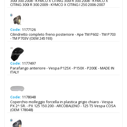
300I 300 2008 - KYMCO X CITING 300I R 300 2008 - KYMCO X
CITING 300I R 300 2009 - KYMCO X CITING I 250 2006-2007
Code:
1177126
Cilindretto completo freno posteriore - Ape TM P602 - TM P703
- TM P703V (OEM 245193)
Code:
1177497
Parafango anteriore - Vespa P125X - P150X - P200E - MADE IN
ITALY
Code:
1178048
Coperchio molleggio forcella in plastica grigio chiaro - Vespa
PX 2^ SR. - PX 125 150 200 - ARCOBALENO - 125 T5 Vespa COSA
(OEM 178048)