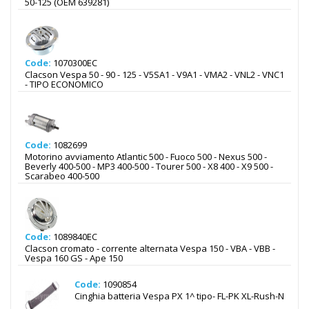
50-125 (OEM 639281)
Code:
1070300EC
Clacson Vespa 50 - 90 - 125 - V5SA1 - V9A1 - VMA2 - VNL2 - VNC1
- TIPO ECONOMICO
Code:
1082699
Motorino avviamento Atlantic 500 - Fuoco 500 - Nexus 500 -
Beverly 400-500 - MP3 400-500 - Tourer 500 - X8 400 - X9 500 -
Scarabeo 400-500
Code:
1089840EC
Clacson cromato - corrente alternata Vespa 150 - VBA - VBB -
Vespa 160 GS - Ape 150
Code:
1090854
Cinghia batteria Vespa PX 1^ tipo- FL-PK XL-Rush-N