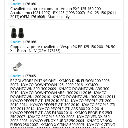
Code:
1176160
Cavalletto centrale cromato - Vespa PXE 125-150-200
Arcobaleno (1981-1997) - PX 125 (1998-2007) - PX 125-150 (2011-
2017) (OEM 1761606) - Made in Italy
Code:
1176166
Coppia scarpette cavalletto - Vespa PX PE 125 150 200 - PK 50 -
XL - Rush - N - V (OEM 176166)
Code:
1177005
REGOLATORE DI TENSIONE - KYMCO DINK EURO3I 200 2006-
2007 - KYMCO DOWNTOWN 125I 2009-2016 - KYMCO
DOWNTOWN 300I 300 2009 - KYMCO DOWNTOWN ABS 300
2010 - KYMCO DOWNTOWN ABS I 300 2011-2016 - KYMCO
DOWNTOWN I 200 2010 - KYMCO DOWNTOWN I 300 2011-2011 -
KYMCO PEOPLE GTI 125 2010-2014 - KYMCO PEOPLE GTI 200
2010-2014 - KYMCO PEOPLE GTI 300 2010 - KYMCO PEOPLE GTI
300 2011-2014 - KYMCO PEOPLE GTI ABS 300 2012-2014 -
KYMCO PEOPLE GTI ABS E4 300 2016 - KYMCO PEOPLE S 250I
250 2007 - KYMCO PEOPLE S 300I 2008 - KYMCO VENOX 250
2002-2003 - KYMCO VENOX EURO2 250 2004 - KYMCO VENOX
EURO3 250 2007 - KYMCO X CITING 500 2005 - KYMCO X CITING