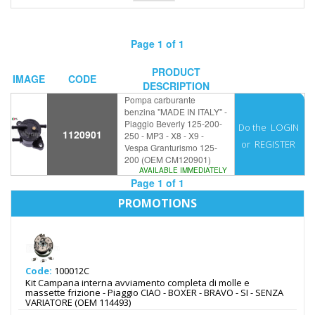
Page 1 of 1
PRODUCT
IMAGE
CODE
DESCRIPTION
Pompa carburante
benzina "MADE IN ITALY" -
Piaggio Beverly 125-200-
Do the
LOGIN
1120901
250 - MP3 - X8 - X9 -
or
REGISTER
Vespa Granturismo 125-
200 (OEM CM120901)
AVAILABLE IMMEDIATELY
Page 1 of 1
PROMOTIONS
Code:
100012C
Kit Campana interna avviamento completa di molle e
massette frizione - Piaggio CIAO - BOXER - BRAVO - SI - SENZA
VARIATORE (OEM 114493)