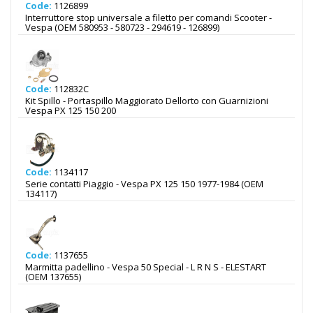
Code:
1126899
Interruttore stop universale a filetto per comandi Scooter -
Vespa (OEM 580953 - 580723 - 294619 - 126899)
Code:
112832C
Kit Spillo - Portaspillo Maggiorato Dellorto con Guarnizioni
Vespa PX 125 150 200
Code:
1134117
Serie contatti Piaggio - Vespa PX 125 150 1977-1984 (OEM
134117)
Code:
1137655
Marmitta padellino - Vespa 50 Special - L R N S - ELESTART
(OEM 137655)