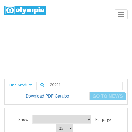
Products list
Home
Negozio
Category
Find product
GO TO NEWS
Download PDF Catalog
Show
For page