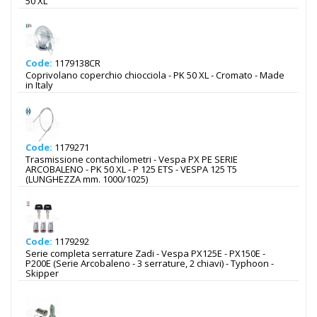
50 XL
Code:
1179138CR
Coprivolano coperchio chiocciola - PK 50 XL - Cromato - Made
in Italy
Code:
1179271
Trasmissione contachilometri - Vespa PX PE SERIE
ARCOBALENO - PK 50 XL - P 125 ETS - VESPA 125 T5
(LUNGHEZZA mm. 1000/1025)
Code:
1179292
Serie completa serrature Zadi - Vespa PX125E - PX150E -
P200E (Serie Arcobaleno - 3 serrature, 2 chiavi) - Typhoon -
Skipper