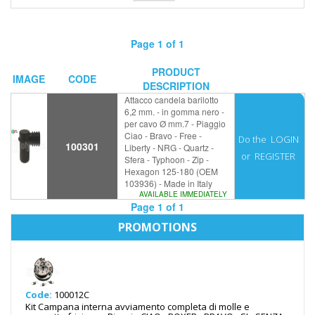
Page 1 of 1
PRODUCT
IMAGE
CODE
DESCRIPTION
Attacco candela barilotto
6,2 mm. - in gomma nero -
per cavo Ø mm.7 - Piaggio
Ciao - Bravo - Free -
Do the
LOGIN
100301
Liberty - NRG - Quartz -
or
REGISTER
Sfera - Typhoon - Zip -
Hexagon 125-180 (OEM
103936) - Made in Italy
AVAILABLE IMMEDIATELY
Page 1 of 1
PROMOTIONS
Code:
100012C
Kit Campana interna avviamento completa di molle e