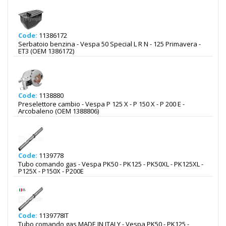
Code:
11386172
Serbatoio benzina - Vespa 50 Special L R N - 125 Primavera -
ET3 (OEM 1386172)
Code:
1138880
Preselettore cambio - Vespa P 125 X - P 150 X - P 200 E -
Arcobaleno (OEM 1388806)
Code:
1139778
Tubo comando gas - Vespa PK50 - PK125 - PK50XL - PK125XL -
P125X - P150X - P200E
Code:
1139778IT
Tubo comando gas MADE IN ITALY - Vespa PK50 - PK125 -