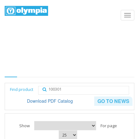
Products list
Home
Negozio
Category
Find product
GO TO NEWS
Download PDF Catalog
Show
For page