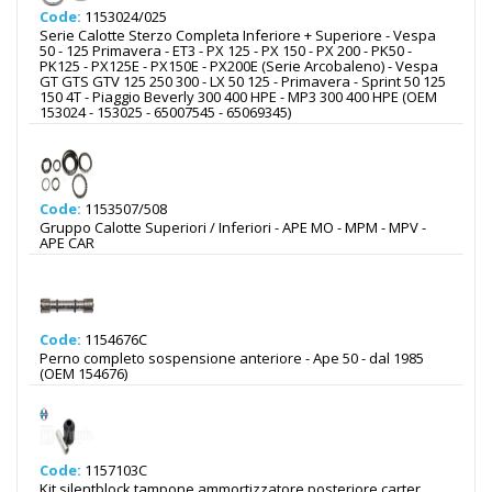
Code:
1153024/025
Serie Calotte Sterzo Completa Inferiore + Superiore - Vespa
50 - 125 Primavera - ET3 - PX 125 - PX 150 - PX 200 - PK50 -
PK125 - PX125E - PX150E - PX200E (Serie Arcobaleno) - Vespa
GT GTS GTV 125 250 300 - LX 50 125 - Primavera - Sprint 50 125
150 4T - Piaggio Beverly 300 400 HPE - MP3 300 400 HPE (OEM
153024 - 153025 - 65007545 - 65069345)
Code:
1153507/508
Gruppo Calotte Superiori / Inferiori - APE MO - MPM - MPV -
APE CAR
Code:
1154676C
Perno completo sospensione anteriore - Ape 50 - dal 1985
(OEM 154676)
Code:
1157103C
Kit silentblock tampone ammortizzatore posteriore carter