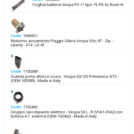
Cinghia batteria Vespa PX 1^ tipo- FL-PK XL-Rush-N
Code:
1096921
Motorino avviamento Piaggio Gilera Vespa 50cc 4T - Zip -
Liberty - ET4 - LX 4T
Code:
1100389
Scatola porta attrezzi scura - Vespa 50/125 Primavera /ET3 -
(OEM 100389) - Made in Italy
Code:
1102462
Gruppo cavi impianto elettrico - Vespa 50 L - R (V5A1-V5A2) con
bobina A.T. esterna (OEM 102462) - Made in Italy