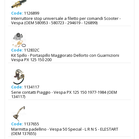
Code:
1126899
Interruttore stop universale a filetto per comandi Scooter -
Vespa (OEM 580953 - 580723 - 294619 - 126899)
Code:
112832C
Kit Spillo - Portaspillo Maggiorato Dellorto con Guarnizioni
Vespa PX 125 150 200
Code:
1134117
Serie contatti Piaggio - Vespa PX 125 150 1977-1984 (OEM
134117)
Code:
1137655
Marmitta padellino - Vespa 50 Special - L R N S - ELESTART
(OEM 137655)